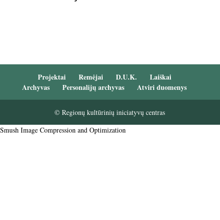
Projektai
Remėjai
D.U.K.
Laiškai
Archyvas
Personalijų archyvas
Atviri duomenys
© Regionų kultūrinių iniciatyvų centras
Smush Image Compression and Optimization