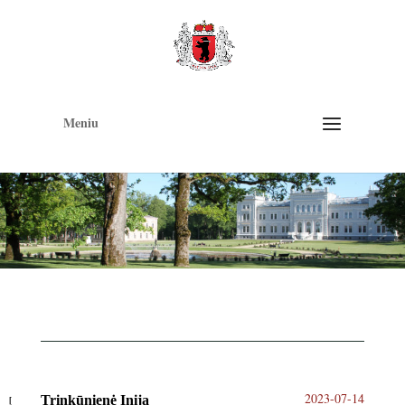
Op
too
Meniu
2023-07-14
Trinkūnienė Inija