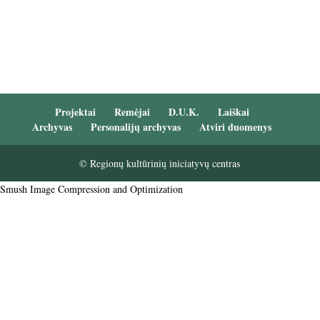
Projektai
Remėjai
D.U.K.
Laiškai
Archyvas
Personalijų archyvas
Atviri duomenys
© Regionų kultūrinių iniciatyvų centras
Smush Image Compression and Optimization