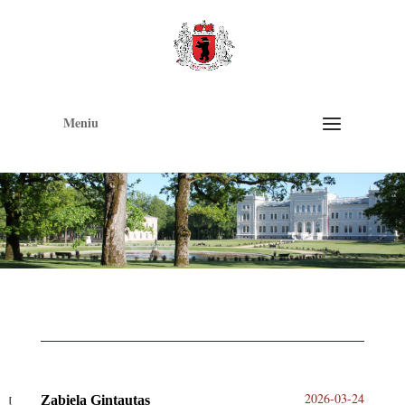
Op
too
Meniu
2026-03-24
Zabiela Gintautas