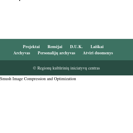
Projektai
Remėjai
D.U.K.
Laiškai
Archyvas
Personalijų archyvas
Atviri duomenys
© Regionų kultūrinių iniciatyvų centras
Smush Image Compression and Optimization