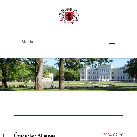
Op
too
Meniu
2024-07-26
Čepauskas Alfonsas