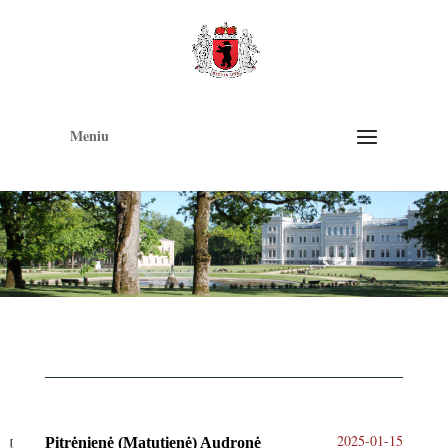
Op
too
Meniu
2025-01-15
Pitrėnienė (Matutienė) Audronė