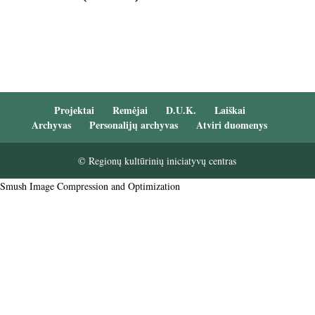
Projektai
Remėjai
D.U.K.
Laiškai
Archyvas
Personalijų archyvas
Atviri duomenys
© Regionų kultūrinių iniciatyvų centras
Smush Image Compression and Optimization