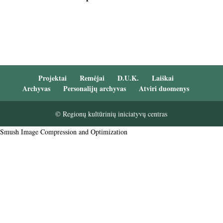
Projektai
Remėjai
D.U.K.
Laiškai
Archyvas
Personalijų archyvas
Atviri duomenys
© Regionų kultūrinių iniciatyvų centras
Smush Image Compression and Optimization