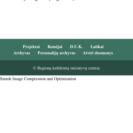
Projektai
Remėjai
D.U.K.
Laiškai
Archyvas
Personalijų archyvas
Atviri duomenys
© Regionų kultūrinių iniciatyvų centras
Smush Image Compression and Optimization