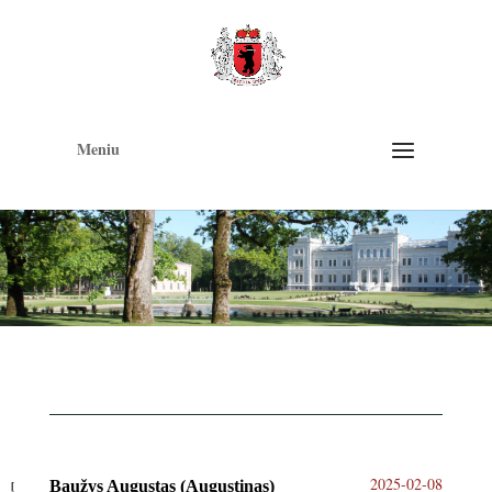
Op
too
Meniu
2025-02-08
Baužys Augustas (Augustinas)