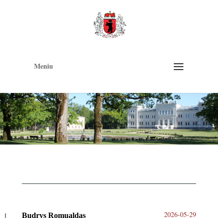
Op
too
Meniu
2026-05-29
Budrys Romualdas