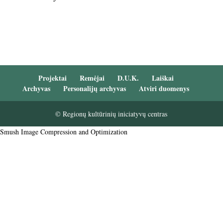
Projektai
Remėjai
D.U.K.
Laiškai
Archyvas
Personalijų archyvas
Atviri duomenys
© Regionų kultūrinių iniciatyvų centras
Smush Image Compression and Optimization