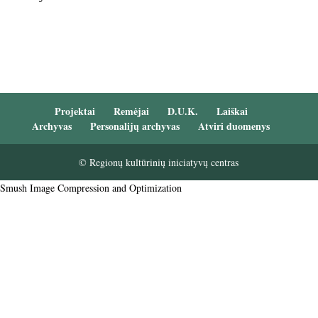
Projektai
Remėjai
D.U.K.
Laiškai
Archyvas
Personalijų archyvas
Atviri duomenys
© Regionų kultūrinių iniciatyvų centras
Smush Image Compression and Optimization