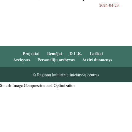
2024-04-23
Projektai
Remėjai
D.U.K.
Laiškai
Archyvas
Personalijų archyvas
Atviri duomenys
© Regionų kultūrinių iniciatyvų centras
Smush Image Compression and Optimization