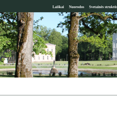
Laiškai
Nuorodos
Svetainės struktū