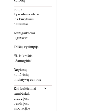
kurortą
Sofija
Tyzenhauzaitė ir
jos kūrybinis
palikimas
Kunigaikščiai
Oginskiai
Telšių vyskupija
El. laikraštis
„Samogitia“
Regionų
kultūrinių
iniciatyvų centras
Kiti kultūriniai
sambūriai,
draugijos,
bendrijos,
asociacijos