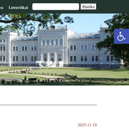
ra
Lietuviškai
Op
too
2025-11-19