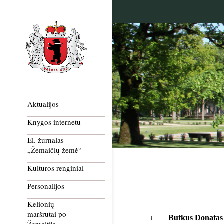
Aktualijos
Knygos internetu
El. žurnalas
„Žemaičių žemė“
Kultūros renginiai
Personalijos
Kelionių
maršrutai po
Butkus Donatas