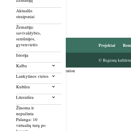
Žemaitiją
Aktualūs
straipsniai
Žemaitija:
savivaldybės,
seniūnijos,
gyvenvietės
Projektai
Rem
Istorija
© Regionų kultūrini
Kalba
Smush Image Compression and Optimization
Lankytinos vietos
Kultūra
Literatūra
Žinoma ir
nepažinta
Palanga: 10
virtualių turų po