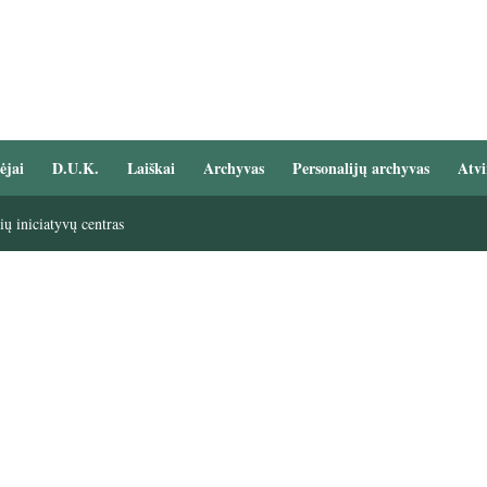
ėjai
D.U.K.
Laiškai
Archyvas
Personalijų archyvas
Atvi
ų iniciatyvų centras