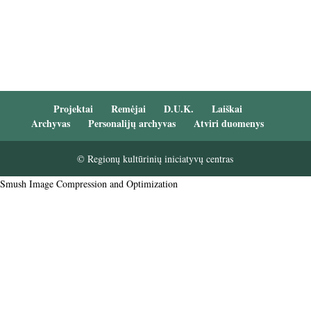
Projektai
Remėjai
D.U.K.
Laiškai
Archyvas
Personalijų archyvas
Atviri duomenys
© Regionų kultūrinių iniciatyvų centras
Smush Image Compression and Optimization