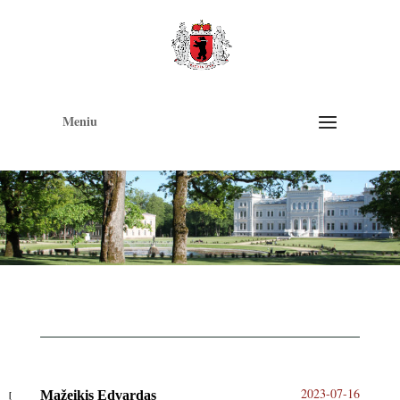
Op
too
Meniu
2023-07-16
Mažeikis Edvardas