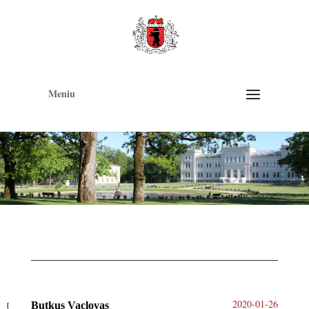
Op
too
Meniu
2020-01-26
Butkus Vaclovas