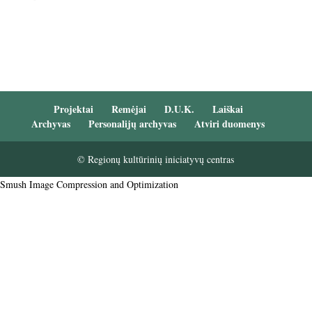
Projektai
Remėjai
D.U.K.
Laiškai
Archyvas
Personalijų archyvas
Atviri duomenys
© Regionų kultūrinių iniciatyvų centras
Smush Image Compression and Optimization