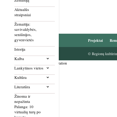
Žemaitiją
Aktualūs
straipsniai
Žemaitija:
savivaldybės,
seniūnijos,
gyvenvietės
Projektai
Rem
Istorija
© Regionų kultūrini
Kalba
Smush Image Compression and Optimization
Lankytinos vietos
Kultūra
Literatūra
Žinoma ir
nepažinta
Palanga: 10
virtualių turų po