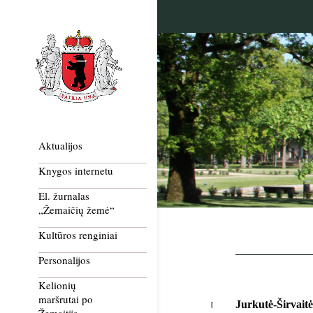
Aktualijos
Knygos internetu
El. žurnalas
„Žemaičių žemė“
Kultūros renginiai
Personalijos
Kelionių
maršrutai po
Jurkutė-Širvaitė