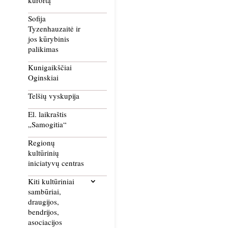
kurortą
Sofija
Tyzenhauzaitė ir
jos kūrybinis
palikimas
Kunigaikščiai
Oginskiai
Telšių vyskupija
El. laikraštis
„Samogitia“
Regionų
kultūrinių
iniciatyvų centras
Kiti kultūriniai
sambūriai,
draugijos,
bendrijos,
asociacijos