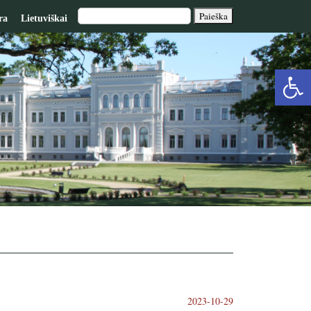
ra
Lietuviškai
Op
too
2023-10-29