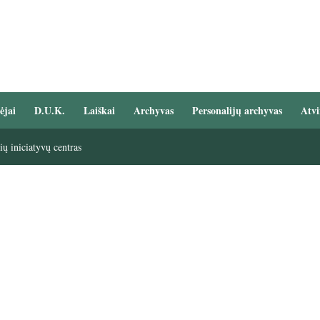
ėjai
D.U.K.
Laiškai
Archyvas
Personalijų archyvas
Atvi
ų iniciatyvų centras