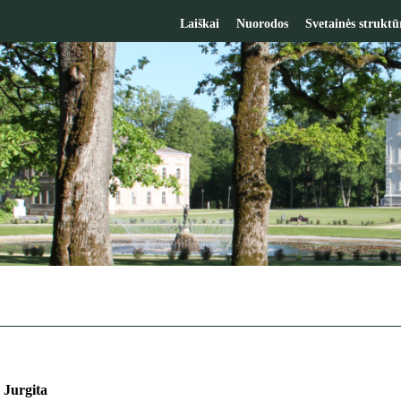
Laiškai
Nuorodos
Svetainės struktū
 Jurgita