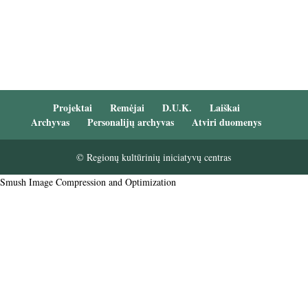
Projektai
Remėjai
D.U.K.
Laiškai
Archyvas
Personalijų archyvas
Atviri duomenys
© Regionų kultūrinių iniciatyvų centras
Smush Image Compression and Optimization