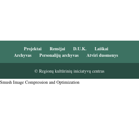
Projektai
Remėjai
D.U.K.
Laiškai
Archyvas
Personalijų archyvas
Atviri duomenys
© Regionų kultūrinių iniciatyvų centras
Smush Image Compression and Optimization