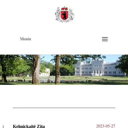
Op
too
Meniu
2023-05-27
Kelmickaitė Zita