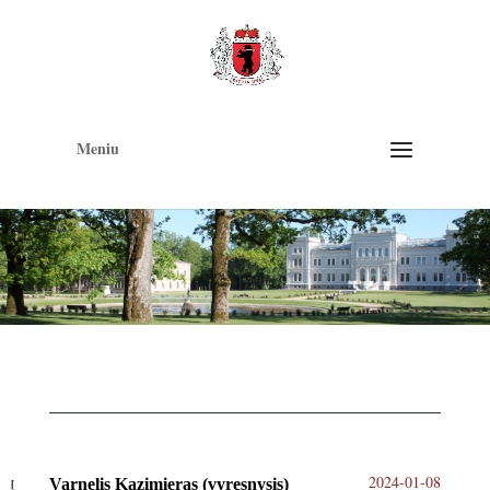
Op
too
Meniu
2024-01-08
Varnelis Kazimieras (vyresnysis)