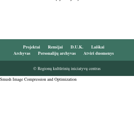
Projektai
Remėjai
D.U.K.
Laiškai
Archyvas
Personalijų archyvas
Atviri duomenys
© Regionų kultūrinių iniciatyvų centras
Smush Image Compression and Optimization