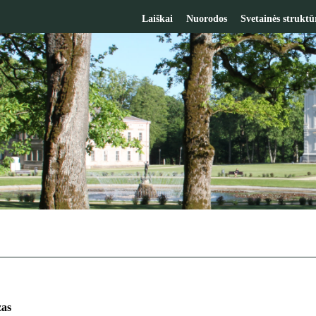
Laiškai
Nuorodos
Svetainės struktū
zas