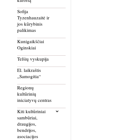
kurortą
Sofija
Tyzenhauzaitė ir
jos kūrybinis
palikimas
Kunigaikščiai
Oginskiai
Telšių vyskupija
El. laikraštis
„Samogitia“
Regionų
kultūrinių
iniciatyvų centras
Kiti kultūriniai
sambūriai,
draugijos,
bendrijos,
asociacijos