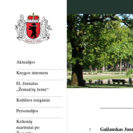
Aktualijos
Knygos internetu
El. žurnalas
„Žemaičių žemė“
Kultūros renginiai
Personalijos
Kelionių
maršrutai po
Gaižauskas Juo