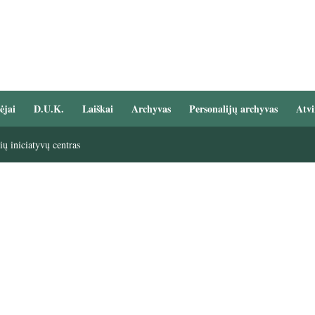
ėjai
D.U.K.
Laiškai
Archyvas
Personalijų archyvas
Atvi
ų iniciatyvų centras