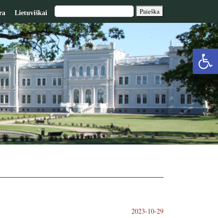
ra
Lietuviškai
Op
too
2023-10-29