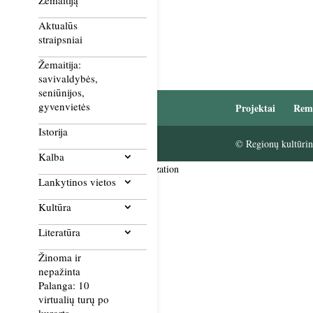
Žemaitiją
Aktualūs
straipsniai
Žemaitija:
savivaldybės,
seniūnijos,
gyvenvietės
Projektai
Rem
Istorija
© Regionų kultūrini
Kalba
Smush Image Compression and Optimization
Lankytinos vietos
Kultūra
Literatūra
Žinoma ir
nepažinta
Palanga: 10
virtualių turų po