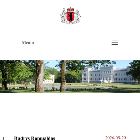
Op
too
Meniu
2026-05-29
Budrys Romualdas