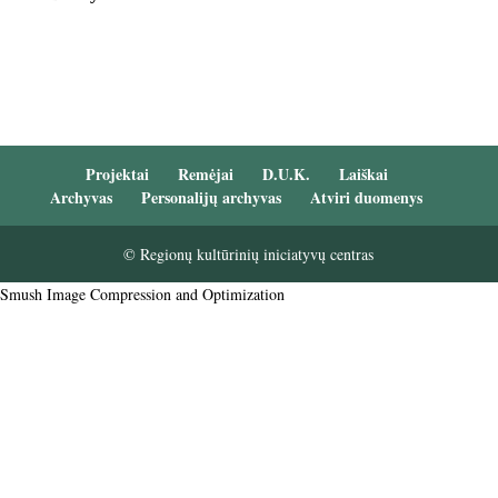
Projektai
Remėjai
D.U.K.
Laiškai
Archyvas
Personalijų archyvas
Atviri duomenys
© Regionų kultūrinių iniciatyvų centras
Smush Image Compression and Optimization