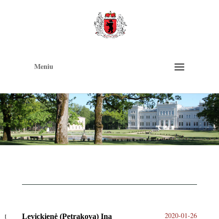
Op
too
Meniu
2020-01-26
Levickienė (Petrakova) Ina