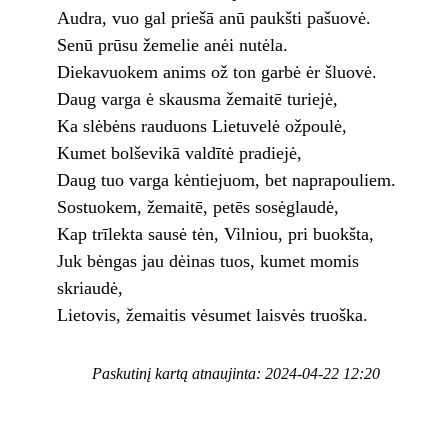
Audra, vuo gal priešā anū paukšti pašuovė.
Senū prūsu žemelie anėi nutėla.
Diekavuokem anims ož ton garbė ėr šluovė.
Daug varga ė skausma žemaitē turiejė,
Ka slėbėns rauduons Lietuvelė ožpoulė,
Kumet bolševikā valdītė pradiejė,
Daug tuo varga kėntiejuom, bet naprapouliem.
Sostuokem, žemaitē, petēs sosėglaudė,
Kap trīlekta sausė tėn, Vilniou, pri buokšta,
Juk bėngas jau dėinas tuos, kumet momis
skriaudė,
Lietovis, žemaitis vėsumet laisvės truoška.
Paskutinį kartą atnaujinta: 2024-04-22 12:20