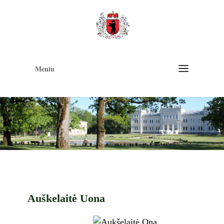
Op
too
Meniu
Auškelaitė Uona