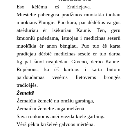
Eso kėlėma ėš Endriejava.
Miestelie pabėngusi pradžiuos muokīkla tuoliau
muokiaus Plungie. Puo kara, par dėdėlius vargus
atsėdūriau ėr isėkūriau Kaunė. Tėn, gerū
žmuoniū padedama, istuojau i medicinas seserū
muokīkla ėr anon bėngiau. Puo tuo ėš karta
pradiejau dėrbtė medicinas seselė ėr tuo darba
lig pat šiuol neaplēdau. Gīveno, dėrbo Kaunė.
Rūpėnous, ka ėš kartuos i karta būtom
pardoudamas vėsėms lietovems brongės
tradicėjės.
Žemaitē
Žemaičiu žemelė nu omžiu garsinga,
Žemaičiu žemelie auga mėlžėnā.
Sava ronkuoms anėi viezda kielė garbingā
Vėrš pėkta krīžeivė galvuos mėrtėnā.