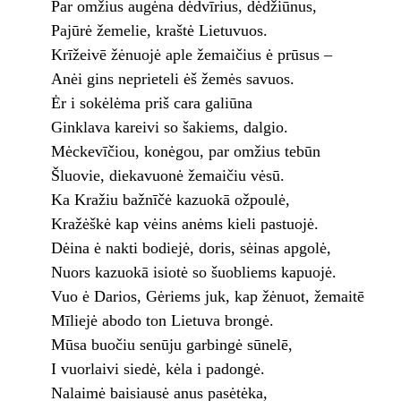
Par omžius augėna dėdvīrius, dėdžiūnus,
Pajūrė žemelie, kraštė Lietuvuos.
Krīžeivē žėnuojė aple žemaičius ė prūsus –
Anėi gins neprieteli ėš žemės savuos.
Ėr i sokėlėma priš cara galiūna
Ginklava kareivi so šakiems, dalgio.
Mėckevīčiou, konėgou, par omžius tebūn
Šluovie, diekavuonė žemaičiu vėsū.
Ka Kražiu bažnīčė kazuokā ožpoulė,
Kražėškė kap vėins anėms kieli pastuojė.
Dėina ė nakti bodiejė, doris, sėinas apgolė,
Nuors kazuokā isiotė so šuobliems kapuojė.
Vuo ė Darios, Gėriems juk, kap žėnuot, žemaitē
Mīliejė abodo ton Lietuva brongė.
Mūsa buočiu senūju garbingė sūnelē,
I vuorlaivi siedė, kėla i padongė.
Nalaimė baisiausė anus pasėtėka,