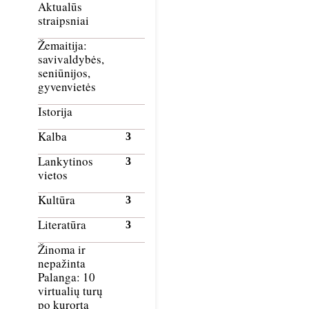
Aktualūs
straipsniai
Žemaitija:
savivaldybės,
seniūnijos,
gyvenvietės
Istorija
Kalba
Lankytinos
vietos
Kultūra
Literatūra
Žinoma ir
nepažinta
Palanga: 10
virtualių turų
po kurortą