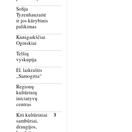
Sofija
Tyzenhauzaitė
ir jos kūrybinis
palikimas
Kunigaikščiai
Oginskiai
Telšių
vyskupija
El. laikraštis
„Samogitia“
Regionų
kultūrinių
iniciatyvų
centras
Kiti kultūriniai
sambūriai,
draugijos,