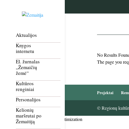
Aktualijos
Knygos
internetu
No Results Foun
El. žurnalas
The page you requ
„Žemaičių
žemė“
Kultūros
renginiai
Projektai
Rem
Personalijos
© Regionų kultūri
Kelionių
maršrutai po
Smush Image Compression and Optimization
Žemaitiją