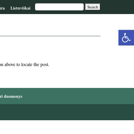
ūra
Lietuviškai
Op
too
n above to locate the post.
ri duomenys