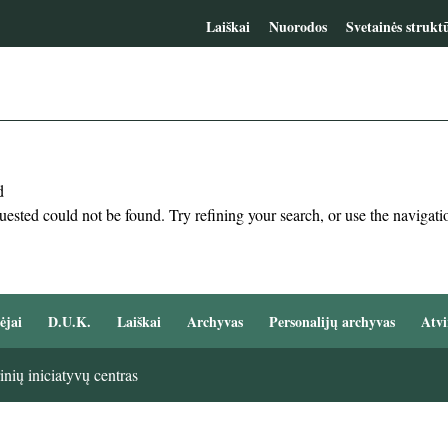
Laiškai
Nuorodos
Svetainės strukt
d
ested could not be found. Try refining your search, or use the navigatio
ėjai
D.U.K.
Laiškai
Archyvas
Personalijų archyvas
Atvi
nių iniciatyvų centras