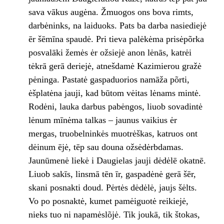
sava vākus augėna. Žmuogos ons bova rimts,
darbėninks, na laiduoks. Pats ba darba nasiediejė
ēr šēmīna spaudė. Pri tieva palėkėma prisėpõrka
posvalāki žemės ėr ožsiejė anon lėnās, katrėi
tėkrā gerā deriejė, atnešdamė Kazimierou gražė
pėninga. Pastatė gaspaduorios namāža põrti,
ėšplatėna jauji, kad būtom vėitas lėnams mintė.
Rodėni, lauka darbus pabėngos, liuob sovadintė
lėnum mīnėma talkas – jaunus vaikius ėr
mergas, truobelninkės muotrėškas, katruos ont
dėinum ējė, tēp sau douna ožsėdėrbdamas.
Jaunūmenė liekė i Daugielas jauji dėdėlē okatnē.
Liuob sakīs, linsmā tēn īr, gaspadėnė gerā šēr,
skani posnakti doud. Pėrtės dėdėlė, jaujs šėlts.
Vo po posnaktė, kumet pamėiguotė reikiejė,
nieks tuo ni napamėslõjė. Tik joukā, tik štokas,