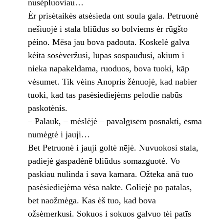
nusėpluoviau…
Ėr prisėtaikės atsėsieda ont soula gala. Petruonė
nešiuojė i stala bliūdus so bolviems ėr rūgšto
pėino. Mēsa jau bova padouta. Koskelė galva
kėitā sosėveržusi, lūpas sospaudusi, akium i
nieka napakeldama, ruoduos, bova tuoki, kāp
vėsumet. Tik vėins Anopris žėnuojė, kad nabier
tuoki, kad tas pasėsiediejėms pelodie nabūs
paskotėnis.
– Palauk, – mėslėjė – pavalgīsēm posnakti, ēsma
numėgtė i jauji…
Bet Petruonė i jauji goltė nējė. Nuvuokosi stala,
padiejė gaspadėnē bliūdus somazguotė. Vo
paskiau nulinda i sava kamara. Ožteka anā tuo
pasėsiediejėma vėsā naktē. Goliejė po patalās,
bet naožmėga. Kas ėš tuo, kad bova
ožsėmerkusi. Sokuos i sokuos galvuo tėi patīs