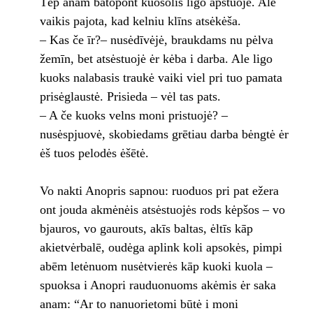
Tēp anam batopont kuosolis ligo apstuojė. Ale
vaikis pajota, kad kelniu klīns atsėkėša.
– Kas če īr?– nusėdīvėjė, braukdams nu pėlva
žemīn, bet atsėstuojė ėr kėba i darba. Ale ligo
kuoks nalabasis traukė vaiki viel pri tuo pamata
prisėglaustė. Prisieda – vėl tas pats.
– A če kuoks velns moni pristuojė? –
nusėspjuovė, skobiedams grētiau darba bėngtė ėr
ėš tuos pelodės ėšētė.
Vo nakti Anopris sapnou: ruoduos pri pat ežera
ont jouda akmėnėis atsėstuojės rods kėpšos – vo
bjauros, vo gaurouts, akīs baltas, ėltīs kāp
akietvėrbalē, oudėga aplink koli apsokės, pimpi
abēm letėnuom nusėtvierės kāp kuoki kuola –
spuoksa i Anopri rauduonuoms akėmis ėr saka
anam: “Ar to nanuorietomi būtė i moni