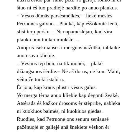
šiuo ni ėš tuo pradiejė nardītė po anuo plaukus.
– Vėsos dūmās parsėsmėlkės, – liekė mėslės
Petruonės galvuo.– Plaukā, kāp ėššokoutė lėnā,
slīst terp pėrštu… Ni napamėslėjau, kad vīra
plaukā būn tuokėi minkštė…
Anopris īsėkniausės i merguos nažutka, tablaikė
anon sava kliebie.
– Vėsims tēp būn, na tik monėi, – plakė
džiaugsmos šėrdie.– Nē aš dorns, nē kon. Matīt,
vėita če tuoki istabi īr.
Ėr jota, kāp kraus plūst ī vėsus galus.
Vo merga tėrpa anuo kliebie kāp degonti žvakė.
Atsėrada ėš kažkor drosoms ėr stėprībe, nablēka
ni kuokiuos baimės, ni kuokiuos giedas.
Ruodies, kad Petruonė ons senum seniausē
pažėnuojė ėr galiejė anā šnekietė vėskon ėr