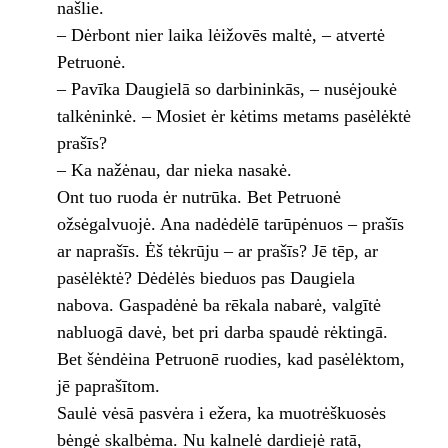
našlie.
– Dėrbont nier laika lėižovēs maltė, – atvertė
Petruonė.
– Pavīka Daugielā so darbininkās, – nusėjoukė
talkėninkė. – Mosiet ėr kėtims metams pasėlėktė
prašīs?
– Ka nažėnau, dar nieka nasakė.
Ont tuo ruoda ėr nutrūka. Bet Petruonė
ožsėgalvuojė. Ana nadėdėlē tarūpėnuos – prašīs
ar naprašīs. Ėš tėkrūju – ar prašīs? Jē tēp, ar
pasėlėktė? Dėdėlės bieduos pas Daugiela
nabova. Gaspadėnė ba rēkala nabarė, valgītė
nabluogā davė, bet pri darba spaudė rėktingā.
Bet šėndėina Petruonē ruodies, kad pasėlėktom,
jē paprašītom.
Saulė vėsā pasvėra i ežera, ka muotrėškuosės
bėngė skalbėma. Nu kalnelė dardiejė ratā,