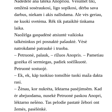
Nadėdėlē ana tatėka Anopriou. Vėsumet tīkī,
omžėnā sosėraukosi, ligo sopīkosi, dėrba sava
darbus, niekam i akis nalīsdama. Ale vės geriau,
ne kuoki svetėma. Rēk tik pataikītė tinkama
laika.
Naožėlga gaspadėnė atsiuntė vaikioka
talkėninkus pri posnaktė pašauktė. Vėsė
natrokdamė patraukė i truoba.
– Petruonė, palauk, – rīžuos Anopris. – Pametiau
gozėka ėš sermiegas, padiek soėīškuotė.
Petruonė sostuojė.
– Ek, ek, kāp tuokiuo tomsībie tuoki maža dakta
rasi.
– Žėnau, kor nukrėta, lėktarna pasėjimsēm. Kad
ėr abejuodama, nusekė Petruonė paskou Anopri,
lėktarno nešėno. Tas pelodie pastatė žėbori ont
žemės, pasėlėnkė.