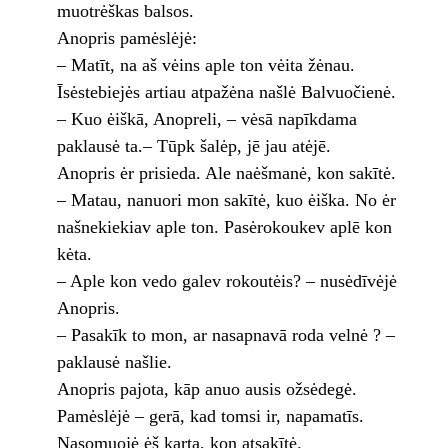
muotrėškas balsos.
Anopris pamėslėjė:
– Matīt, na aš vėins aple ton vėita žėnau.
Īsėstebiejės artiau atpažėna našlė Balvuočienė.
– Kuo ėiškā, Anopreli, – vėsā napīkdama
paklausė ta.– Tūpk šalėp, jē jau atėjē.
Anopris ėr prisieda. Ale naėšmanė, kon sakītė.
– Matau, nanuori mon sakītė, kuo ėiška. No ėr
našnekiekiav aple ton. Pasėrokoukev aplē kon
kėta.
– Aple kon vedo galev rokoutėis? – nusėdīvėjė
Anopris.
– Pasakīk to mon, ar nasapnavā roda velnė ? –
paklausė našlie.
Anopris pajota, kāp anuo ausis ožsėdegė.
Pamėslėjė – gerā, kad tomsi ir, napamatīs.
Nasomuojė ėš karta, kon atsakītė.