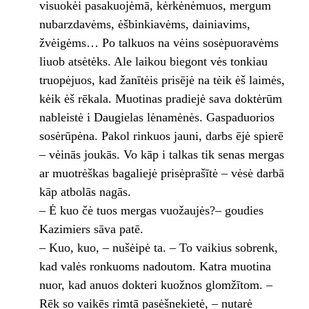
visuokėi pasakuojėmā, kėrkėnėmuos, mergum
nubarzdavėms, ėšbinkiavėms, dainiavims,
žvėigėms… Po talkuos na vėins sosėpuoravėms
liuob atsėtėks. Ale laikou biegont vės tonkiau
truopėjuos, kad žanītėis prisējė na tėik ėš laimės,
kėik ėš rēkala. Muotinas pradiejė sava doktėrūm
nableistė i Daugielas lėnamėnės. Gaspaduorios
sosėrūpėna. Pakol rinkuos jauni, darbs ējė spierē
– vėinās joukās. Vo kāp i talkas tik senas mergas
ar muotrėškas bagaliejė prisėprašītė – vėsė darbā
kāp atbolās nagās.
– Ė kuo čė tuos mergas vuožaujės?– goudies
Kazimiers sāva patē.
– Kuo, kuo, – nušėipė ta. – To vaikius sobrenk,
kad valės ronkuoms nadoutom. Katra muotina
nuor, kad anuos dokteri kuožnos glomžītom. –
Rēk so vaikēs rimtā pasėšnekietė, – nutarė