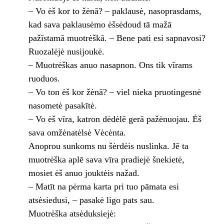
– Vo ėš kor to žėnā? – paklausė, nasoprasdams,
kad sava paklausėmo ėšsėdoud tā mažā
pažīstamā muotrėškā. – Bene pati esi sapnavosi?
Ruozalėjė nusijoukė.
– Muotrėškas anuo nasapnon. Ons tik vīrams
ruoduos.
– Vo ton ėš kor žėnā? – viel nieka pruotingesnė
nasometė pasakītė.
– Vo ėš vīra, katron dėdėlē gerā pažėnuojau. Ėš
sava omžėnatėlsė Vėcėnta.
Anoprou sunkoms nu šėrdėis nuslinka. Jē ta
muotrėška aplē sava vīra pradiejė šnekietė,
mosiet ėš anuo jouktėis nažad.
– Matīt na pėrma karta pri tuo pāmata esi
atsėsiedusi, – pasakė ligo pats sau.
Muotrėška atsėduksiejė: