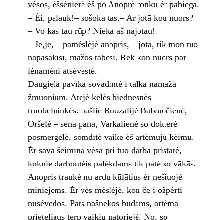
vėsos, ėšsėnierė ėš po Anoprė ronku ėr pabiega.
– Ėi, palauk!– sošoka tas.– Ar jotā kou nuors?
– Vo kas tau rūp? Nieka aš najotau!
– Je,je, – pamėslėjė anopris, – jotā, tik mon tuo
napasakīsi, mažos tabesi. Rēk kon nuors par
lėnamėni atsėvestė.
Daugielā pavīka sovadintė i talka namaža
žmuonium. Atējė kelės biednesnės
truobelninkės: našlie Ruozalijė Balvuočienė,
Oršelė – sena pana, Varkalienė so dokterė
posmergelė, somdītė vaikē ėš artėmūju kėimu.
Ėr sava šeimīna vėsa pri tuo darba pristatė,
koknie darboutėis palėkdams tik patė so vākās.
Anopris traukė nu ardu kūlātius ėr nešiuojė
miniejems. Ėr vės mėslėjė, kon če i ožpėrti
nusėvēdos. Pats našnekos būdams, artėma
prieteliaus terp vaikiu natoriejė. No, so