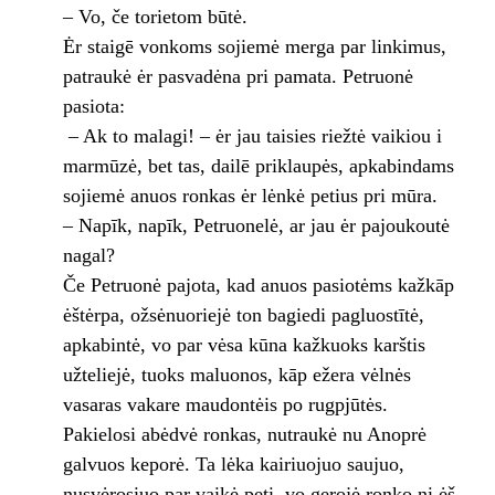
– Vo, če torietom būtė.
Ėr staigē vonkoms sojiemė merga par linkimus,
patraukė ėr pasvadėna pri pamata. Petruonė
pasiota:
– Ak to malagi! – ėr jau taisies riežtė vaikiou i
marmūzė, bet tas, dailē priklaupės, apkabindams
sojiemė anuos ronkas ėr lėnkė petius pri mūra.
– Napīk, napīk, Petruonelė, ar jau ėr pajoukoutė
nagal?
Če Petruonė pajota, kad anuos pasiotėms kažkāp
ėštėrpa, ožsėnuoriejė ton bagiedi pagluostītė,
apkabintė, vo par vėsa kūna kažkuoks karštis
užteliejė, tuoks maluonos, kāp ežera vėlnės
vasaras vakare maudontėis po rugpjūtės.
Pakielosi abėdvė ronkas, nutraukė nu Anoprė
galvuos keporė. Ta lėka kairiuojuo saujuo,
nusvėrosiuo par vaikė peti, vo gerojė ronko ni ėš