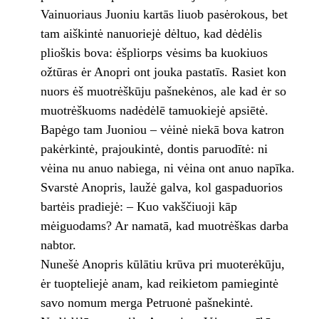
Vainuoriaus Juoniu kartās liuob pasėrokous, bet
tam aiškintė nanuoriejė dėltuo, kad dėdėlis
plioškis bova: ėšpliorps vėsims ba kuokiuos
ožtūras ėr Anopri ont jouka pastatīs. Rasiet kon
nuors ėš muotrėškūju pašnekėnos, ale kad ėr so
muotrėškuoms nadėdėlē tamuokiejė apsiētė.
Bapėgo tam Juoniou – vėinė niekā bova katron
pakėrkintė, prajoukintė, dontis paruodītė: ni
vėina nu anuo nabiega, ni vėina ont anuo napīka.
Svarstė Anopris, laužė galva, kol gaspaduorios
bartėis pradiejė: – Kuo vakščiuoji kāp
mėiguodams? Ar namatā, kad muotrėškas darba
nabtor.
Nunešė Anopris kūlātiu krūva pri muoterėkūju,
ėr tuopteliejė anam, kad reikietom pamiegintė
savo nomum merga Petruonė pašnekintė.