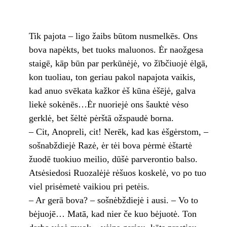
Tik pajota – ligo žaibs būtom nusmelkēs. Ons
bova napėkts, bet tuoks maluonos. Ėr naožgesa
staigē, kāp būn par perkūnėjė, vo žībčiuojė ėlgā,
kon tuoliau, ton geriau pakol napajota vaikis,
kad anuo svēkata kažkor ėš kūna ėšējė, galva
liekė sokėnēs…Ėr nuoriejė ons šauktė vėso
gerklė, bet šėltė pėrštā ožspaudė borna.
– Cit, Anopreli, cit! Nerēk, kad kas ėšgėrstom, –
sošnabždiejė Razė, ėr tėi bova pėrmė ėštartė
žuodē tuokiuo meilio, dūšė parverontio balso.
Atsėsiedosi Ruozalėjė rėšuos koskelė, vo po tuo
viel prisėmetė vaikiou pri petėis.
– Ar gerā bova? – sošnėbždiejė i ausi. – Vo to
bėjuojē… Matā, kad nier če kuo bėjuotė. Ton