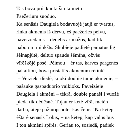
Tas bova prīš kuoki šimta metu
Paežeriūm suoduo.
Ka senāsis Daugiela bodavuojė jauji ėr tvartus,
rinka akmenis iš dėrvu, ėš paežeries pėivu,
naveiziedams – dėdėlis ar mažos, kad tik
nabūtom minkšts. Skobiejė padietė pamatus lig
šėinapjūtē, dėltuo spaudė šēmīna, ožvės
vīrēškōjė posė. Pėimou – ėr tas, karvės pargėnės
pakaitiou, bova pristatīts akmenum rėtintė.
– Veiziek, diedė, kuoki doubie tamė akmėnie, –
pašaukė gaspaduorio vaikioks. Paveiziejė
Daugiela i akmėni – tėkrā, doubie panaši i vuožė
pieda tik dėdēsnė. Tujau ėr kėtė vīrā, metėn
darba, atējė pažiuopsuotė, kas čė īr. “Na kėtēp, –
ėštarė senāsis Lobīs, – na kėtēp, kāp valns bus
I ton akmėni spīrės. Geriau to, sosiedā, padiek