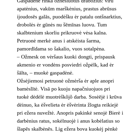
Gaspadėnė rinka ožnešiuotus drabožius: vīru
apatėnius, vakūm marškėnius, prastus abrūsus
ijoudosēs galās, puodėšku ėr patalu ontšnarktius,
drobolės ėr gūnės nu šēmīnas luovu. Tum
skalbtenium skorliu prikruovė vėsa kalna.
Petruonė merkė anus i atskėista šarma,
pamordīdama so šakalio, vuos sotalpėna.
– Ožmesk on vėršaus kuoki dongti, prispausk
akmenio er vondėns posviedri ožpėlk, kad ėr
šālta, – muokė gaspadėnė.
Ožsėjiemosi petruonė ožmėrša ėr aple anopri
bamėslītė. Visā po kuoju napačniuojuos pri
tuokė dėdėlė muotrėškõjõ darba. Sosėējė i krūva
dėinuo, ka ėšvelieta ėr ėšvėrinta žlogta reikiejė
pri ežera nuvežtė. Anopris pakinkė senojė Bierė i
darbėnius ratus, sokėlnuojė i anus kobėlatius so
šlapēs skalbėnēs. Lig ežera bova kuokėj pėnkė