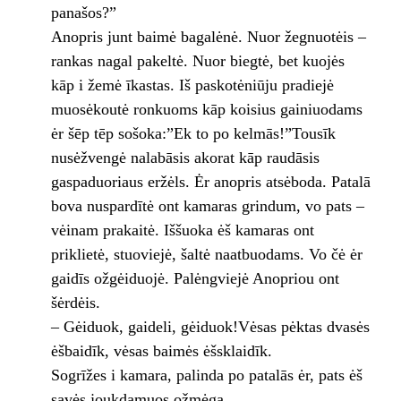
panašos?”
Anopris junt baimė bagalėnė. Nuor žegnuotėis –
rankas nagal pakeltė. Nuor biegtė, bet kuojės
kāp i žemė īkastas. Iš paskotėniūju pradiejė
muosėkoutė ronkuoms kāp koisius gainiuodams
ėr šēp tēp sošoka:”Ek to po kelmās!”Tousīk
nusėžvengė nalabāsis akorat kāp raudāsis
gaspaduoriaus eržėls. Ėr anopris atsėboda. Patalā
bova nuspardītė ont kamaras grindum, vo pats –
vėinam prakaitė. Iššuoka ėš kamaras ont
priklietė, stuoviejė, šaltė naatbuodams. Vo čė ėr
gaidīs ožgėiduojė. Palėngviejė Anopriou ont
šėrdėis.
– Gėiduok, gaideli, gėiduok!Vėsas pėktas dvasės
ėšbaidīk, vėsas baimės ėšsklaidīk.
Sogrīžes i kamara, palinda po patalās ėr, pats ėš
savės joukdamuos ožmėga.