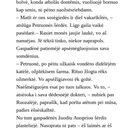
bolvė, konda atbolās dontēmis, vuoliuojė bornuo
kap senis, ni pėino naožsėsriebdams.
– Matīt ėr ons sosėgiedės īr diel vakarīkštės, –
atslūga Petruonės šėrdės. Ligp gaila vaikė
pasėdarė.– Rasiet monės jaujie laukė, vo aš
nanuėjau. Jē tėkrā tinko, niekor naprapols.
Gaspadėnė patiemėjė apsėmėgluojosius sava
somdėnius.
– Petruonė, po pėitu ožkaisk vondėns didėlėjėm
katėlė, ožplėkīsem šarma. Rītuo žlogta rēks
ožmerktė. Vo apsėžīgiavosi ēk goltė.
Naėšmėiguojen esat po tuos talkuos. Vo to, –
atsėsoka i sava dėdesnėjė dokteri, – nubiek pas
Ruozalėjė, paprašīk, kad porīta atētom pri mūsa,
padies ėšsėskalbtė.
Nu tum gaspadėnės žuodiu Anopriou šėrdis
plasteliejė. Nasoprata ni pats – ėš laimės ar ėš