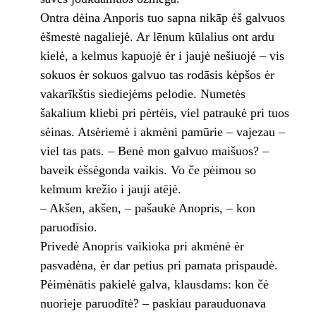
Ontra dėina Anporis tuo sapna nikāp ėš galvuos
ėšmestė nagaliejė. Ar lēnum kūlalius ont ardu
kielė, a kelmus kapuojė ėr i jaujė nešiuojė – vis
sokuos ėr sokuos galvuo tas rodāsis kėpšos ėr
vakarīkštis siediejėms pelodie. Numetės
šakalium kliebi pri pėrtėis, viel patraukė pri tuos
sėinas. Atsėriemė i akmėni pamūrie – vajezau –
viel tas pats. – Benė mon galvuo maišuos? –
baveik ėšsėgonda vaikis. Vo če pėimou so
kelmum krežio i jauji atējė.
– Akšen, akšen, – pašaukė Anopris, – kon
paruodīsio.
Privedė Anopris vaikioka pri akmėnė ėr
pasvadėna, ėr dar petius pri pamata prispaudė.
Pėimėnātis pakielė galva, klausdams: kon čė
nuorieje paruodītė? – paskiau parauduonava