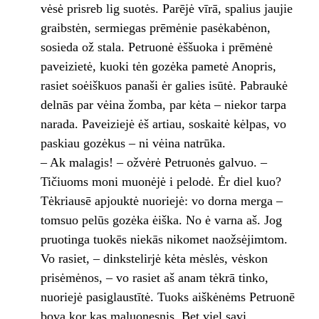
vėsė prisreb lig suotės. Parējė vīrā, spalius jaujie
graibstėn, sermiegas prēmėnie pasėkabėnon,
sosieda ož stala. Petruonė ėššuoka i prēmėnė
paveizietė, kuoki tėn gozėka pametė Anopris,
rasiet soėiškuos panaši ėr galies isūtė. Pabraukė
delnās par vėina žomba, par kėta – niekor tarpa
narada. Paveiziejė ėš artiau, soskaitė kėlpas, vo
paskiau gozėkus – ni vėina natrūka.
– Ak malagis! – ožvėrė Petruonės galvuo. –
Tičiuoms moni muonėjė i pelodė. Ėr diel kuo?
Tėkriausē apjouktė nuoriejė: vo dorna merga –
tomsuo pelūs gozėka ėiška. No ė varna aš. Jog
pruotinga tuokēs niekās nikomet naožsėjimtom.
Vo rasiet, – dinkstelirjė kėta mėslės, vėskon
prisėmėnos, – vo rasiet aš anam tėkrā tinko,
nuoriejė pasiglaustītė. Tuoks aiškėnėms Petruonē
bova kor kas maluonesnis. Bet viel savi