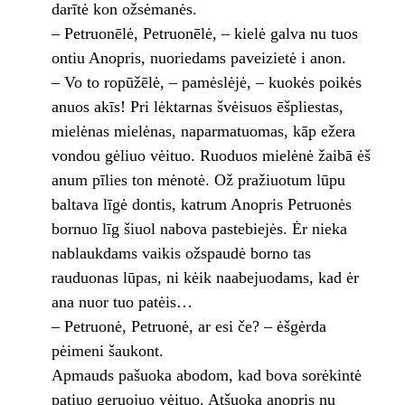
darītė kon ožsėmanės.
– Petruonēlė, Petruonēlė, – kielė galva nu tuos
ontiu Anopris, nuoriedams paveizietė i anon.
– Vo to ropūžēlė, – pamėslėjė, – kuokės poikės
anuos akīs! Pri lėktarnas švėisuos ēšpliestas,
mielėnas mielėnas, naparmatuomas, kāp ežera
vondou gėliuo vėituo. Ruoduos mielėnė žaibā ėš
anum pīlies ton mėnotė. Ož pražiuotum lūpu
baltava līgė dontis, katrum Anopris Petruonės
bornuo līg šiuol nabova pastebiejės. Ėr nieka
nablaukdams vaikis ožspaudė borno tas
rauduonas lūpas, ni kėik naabejuodams, kad ėr
ana nuor tuo patėis…
– Petruonė, Petruonė, ar esi če? – ėšgėrda
pėimeni šaukont.
Apmauds pašuoka abodom, kad bova sorėkintė
patiuo geruojuo vėituo. Atšuoka anopris nu