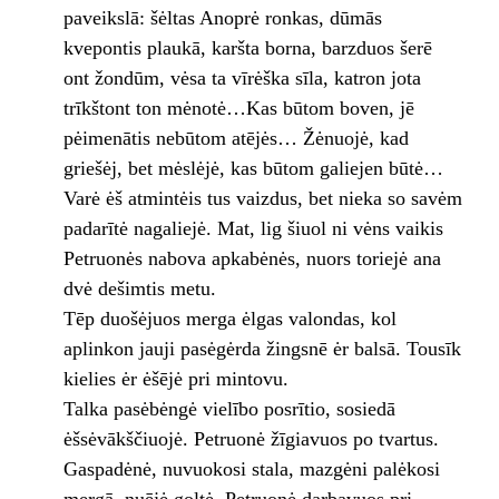
paveikslā: šėltas Anoprė ronkas, dūmās
kvepontis plaukā, karšta borna, barzduos šerē
ont žondūm, vėsa ta vīrėška sīla, katron jota
trīkštont ton mėnotė…Kas būtom boven, jē
pėimenātis nebūtom atējės… Žėnuojė, kad
griešėj, bet mėslėjė, kas būtom galiejen būtė…
Varė ėš atmintėis tus vaizdus, bet nieka so savėm
padarītė nagaliejė. Mat, lig šiuol ni vėns vaikis
Petruonės nabova apkabėnės, nuors toriejė ana
dvė dešimtis metu.
Tēp duošėjuos merga ėlgas valondas, kol
aplinkon jauji pasėgėrda žingsnē ėr balsā. Tousīk
kielies ėr ėšējė pri mintovu.
Talka pasėbėngė vielībo posrītio, sosiedā
ėšsėvākščiuojė. Petruonė žīgiavuos po tvartus.
Gaspadėnė, nuvuokosi stala, mazgėni palėkosi