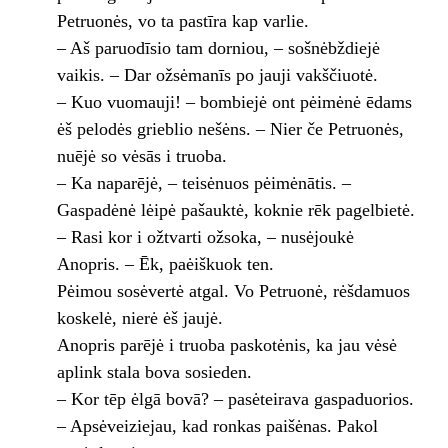
Petruonės, vo ta pastīra kap varlie.
– Aš paruodīsio tam dorniou, – sošnėbždiejė
vaikis. – Dar ožsėmanīs po jauji vakščiuotė.
– Kuo vuomauji! – bombiejė ont pėimėnė ēdams
ėš pelodės grieblio nešėns. – Nier če Petruonės,
nuējė so vėsās i truoba.
– Ka naparējė, – teisėnuos pėimėnātis. –
Gaspadėnė lėipė pašauktė, koknie rēk pagelbietė.
– Rasi kor i ožtvarti ožsoka, – nusėjoukė
Anopris. – Ēk, paėiškuok ten.
Pėimou sosėvertė atgal. Vo Petruonė, rėšdamuos
koskelė, nierė ėš jaujė.
Anopris parējė i truoba paskotėnis, ka jau vėsė
aplink stala bova sosieden.
– Kor tēp ėlgā bovā? – pasėteirava gaspaduorios.
– Apsėveiziejau, kad ronkas paišėnas. Pakol