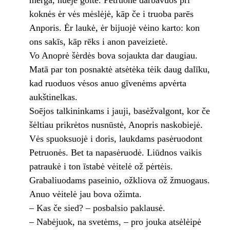
mergā, nuējė goltė. Petruonė darbavuos pri
koknės ėr vės mėslėjė, kāp če i truoba parēs
Anporis. Ėr laukė, ėr bijuojė vėino karto: kon
ons sakīs, kāp rēks i anon paveizietė.
Vo Anoprė šėrdės bova sojaukta dar daugiau.
Matā par ton posnaktė atsėtėka tėik daug dalīku,
kad ruoduos vėsos anuo gīvenėms apvėrta
aukštinelkas.
Soējos talkininkams i jauji, basėžvalgont, kor če
šėltiau prikrėtos nusnūstė, Anopris naskobiejė.
Vės spuoksuojė i doris, laukdams pasėruodont
Petruonės. Bet ta napasėruodė. Liūdnos vaikis
patraukė i ton īstabė vėitelė ož pėrtėis.
Grabaliuodams paseinio, ožkliova ož žmuogaus.
Anuo vėitelė jau bova ožimta.
– Kas če sied? – posbalsio paklausė.
– Nabėjuok, na svetėms, – pro jouka atsėlėipė