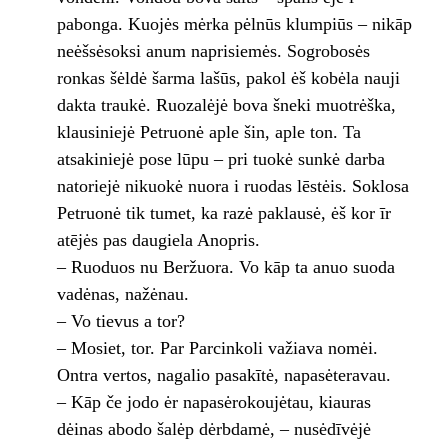
pabonga. Kuojės mėrka pėlnūs klumpiūs – nikāp
neėšsėsoksi anum naprisiemės. Sogrobosės
ronkas šėldė šarma lašūs, pakol ėš kobėla nauji
dakta traukė. Ruozalėjė bova šneki muotrėška,
klausiniejė Petruonė aple šin, aple ton. Ta
atsakiniejė pose lūpu – pri tuokė sunkė darba
natoriejė nikuokė nuora i ruodas lēstėis. Soklosa
Petruonė tik tumet, ka razė paklausė, ėš kor īr
atējės pas daugiela Anopris.
– Ruoduos nu Beržuora. Vo kāp ta anuo suoda
vadėnas, nažėnau.
– Vo tievus a tor?
– Mosiet, tor. Par Parcinkoli važiava nomėi.
Ontra vertos, nagalio pasakītė, napasėteravau.
– Kāp če jodo ėr napasėrokoujėtau, kiauras
dėinas abodo šalėp dėrbdamė, – nusėdīvėjė