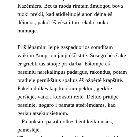
Kazėmiers. Bet ta ruoda rimtam žmuogou bova
tuoki prėkli, kad atidieliuojė anon dėina ėš
dėinuos, pakol ėš vėsa i ton rēkala ronko
numuojė.
Priš lėnamini lėipė gaspaduorios somdītam
vaikiou Anopriou jauji ėščīstītė. Sosėgrēbės šakė
ėr griebli tas stuojė pri darba. Ėštompė ėš
pasėiniu narekalingus padargus, rakondus, potam
pradiejė pernīkštius spalius ėš ožpėrtė krapštītė.
Pakėla dolkės kāp kuokiuo pekluo, gerklie
peršiejė, vaiki i kuoksoli rėitė. Dėltuo pritūpė
pasėinie, nogaro i pamata atsėrėmdams, kad
geriau atsėkuosietuom.
– Palauksio, pakol dolkės bėnt kėik nusies, –
pamėslėjė.