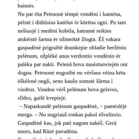
baimės.
Nu pat rīta Petruonė tėmpė vondėni i kamėna,
pėlstė i didiūsius katėlus ėr kūrēna ogni. Po tam
nešiuojė i medėni kobėla, katramė reikies
atskėistė šarma ėr ožmerktė žlogta. Ėš vakara
gaspadėnė prigraibė dounkepie obladie beržėniu
pelėnum, ožplėkė anus verdontio vondėnio ėr
palėka par nakti. Pelenā bova nusėstuoviejėn ont
dogna. Petruonė nugraibė nu vėršaus vėina kėta
ėškėlosė ongli, seno kaušo somstė šārma i
viedrus. Vondou vėrš pelėnum bova gelsvos,
slīdos, gailē kvepiejė.
– Napaskundė pelėnum gaspadėnė, – pamėslėjė
merga. – No nugriauš ronkas pakol ėšveliesio.
Gaspadėnē kas, jok pati nagum nakėš. Gerā
nuors, kad Rāzė pavadėna.