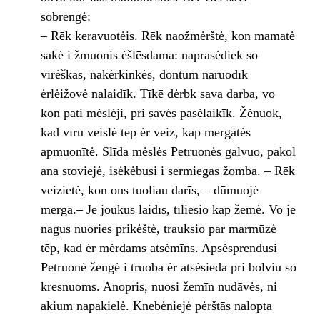
sobrengė:
– Rēk keravuotėis. Rēk naožmėrštė, kon mamatė
sakė i žmuonis ėšlēsdama: naprasėdiek so
vīrėškās, nakėrkinkės, dontūm naruodīk
ėrlėižovė nalaidīk. Tīkē dėrbk sava darba, vo
kon pati mėslėji, pri savės pasėlaikīk. Žėnuok,
kad vīru veislė tēp ėr veiz, kāp mergātės
apmuonītė. Slīda mėslės Petruonės galvuo, pakol
ana stoviejė, isėkėbusi i sermiegas žomba. – Rēk
veizietė, kon ons tuoliau darīs, – dūmuojė
merga.– Je joukus laidīs, tīliesio kāp žemė. Vo je
nagus nuories prikėštė, trauksio par marmūzė
tēp, kad ėr mėrdams atsėmīns. Apsėsprendusi
Petruonė žengė i truoba ėr atsėsieda pri bolviu so
kresnuoms. Anopris, nuosi žemīn nudāvės, ni
akium napakielė. Knebėniejė pėrštās nalopta