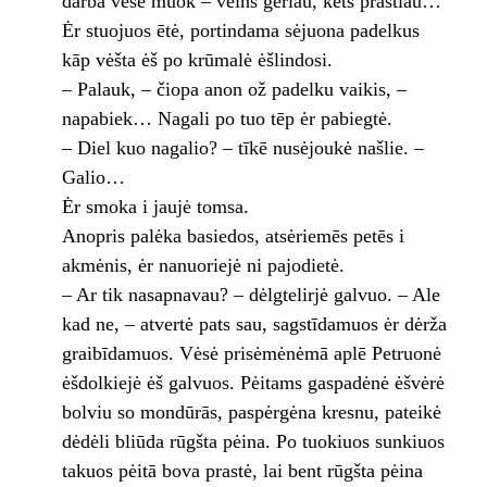
darba vėsė muok – vėins geriau, kēts prastiau…
Ėr stuojuos ētė, portindama sėjuona padelkus
kāp vėšta ėš po krūmalė ėšlindosi.
– Palauk, – čiopa anon ož padelku vaikis, –
napabiek… Nagali po tuo tēp ėr pabiegtė.
– Diel kuo nagalio? – tīkē nusėjoukė našlie. –
Galio…
Ėr smoka i jaujė tomsa.
Anopris palėka basiedos, atsėriemēs petēs i
akmėnis, ėr nanuoriejė ni pajodietė.
– Ar tik nasapnavau? – dėlgtelirjė galvuo. – Ale
kad ne, – atvertė pats sau, sagstīdamuos ėr dėrža
graibīdamuos. Vėsė prisėmėnėmā aplē Petruonė
ėšdolkiejė ėš galvuos. Pėitams gaspadėnė ėšvėrė
bolviu so mondūrās, paspėrgėna kresnu, pateikė
dėdėli bliūda rūgšta pėina. Po tuokiuos sunkiuos
takuos pėitā bova prastė, lai bent rūgšta pėina