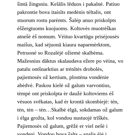
šintā žingsniu. Kelālis lēduos i pakalnė. Patiuo
pakrontie bova itaisīts medėnis tėltalis, ont
stuorum rostu parėmts. Šalėp anuo priskolpts
ėšžergtuoms kuojuoms. Koltovės muotrėškas
atnešė ėš nomum. Vėituo kvartūgu prisėjousės
maišus, kad sėjuonā kiaura naparmėrktom,
Petruonė so Rozalėjė ožiemė skalbėma.
Mažesnius dāktus skalaudava ežere po vėina, vo
patalu ontšnarktius ar trėnītės drobolės,
pajiemosės ož kertium, plostėna vondėnie
abėdvė. Paskou kielė ož galum varvontius,
tėmpė ont priskolpta ėr daužė koltoviems ėš
vėsuos svēkatas, kad ėr krontā skombiejė: tėn,
tėn, tėn – tėn…Skalbė ėlgā, sokdamas ož galum
i ėlga grožta, kol vondou nustuojė trīškės.
Pajiemosės ož galum, grēžė er viel nešė i
vondeni. Vondou bova šalts – spalis ējė i