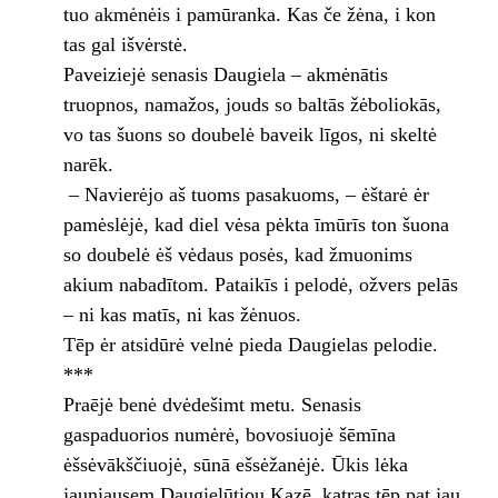
tuo akmėnėis i pamūranka. Kas če žėna, i kon
tas gal išvėrstė.
Paveiziejė senasis Daugiela – akmėnātis
truopnos, namažos, jouds so baltās žėboliokās,
vo tas šuons so doubelė baveik līgos, ni skeltė
narēk.
– Navierėjo aš tuoms pasakuoms, – ėštarė ėr
pamėslėjė, kad diel vėsa pėkta īmūrīs ton šuona
so doubelė ėš vėdaus posės, kad žmuonims
akium nabadītom. Pataikīs i pelodė, ožvers pelās
– ni kas matīs, ni kas žėnuos.
Tēp ėr atsidūrė velnė pieda Daugielas pelodie.
***
Praējė benė dvėdešimt metu. Senasis
gaspaduorios numėrė, bovosiuojė šēmīna
ėšsėvākščiuojė, sūnā ešsėžanėjė. Ūkis lėka
jauniausem Daugielūtiou Kazē, katras tēp pat jau