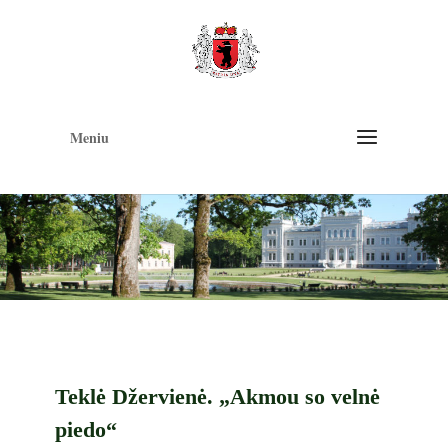
Op
too
Meniu
Teklė Džervienė. „Akmou so velnė
piedo“