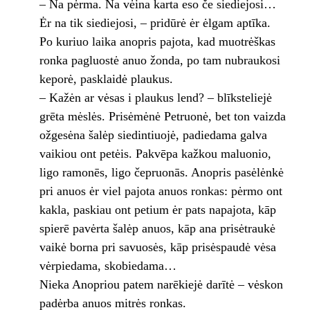
– Na pėrma. Na vėina karta eso če siediejosi…
Ėr na tik siediejosi, – pridūrė ėr ėlgam aptīka.
Po kuriuo laika anopris pajota, kad muotrėškas
ronka pagluostė anuo žonda, po tam nubraukosi
keporė, pasklaidė plaukus.
– Kažėn ar vėsas i plaukus lend? – blīksteliejė
grēta mėslės. Prisėmėnė Petruonė, bet ton vaizda
ožgesėna šalėp siedintiuojė, padiedama galva
vaikiou ont petėis. Pakvēpa kažkou maluonio,
ligo ramonēs, ligo čepruonās. Anopris pasėlėnkė
pri anuos ėr viel pajota anuos ronkas: pėrmo ont
kakla, paskiau ont petium ėr pats napajota, kāp
spierē pavėrta šalėp anuos, kāp ana prisėtraukė
vaikė borna pri savuosės, kāp prisėspaudė vėsa
vėrpiedama, skobiedama…
Nieka Anopriou patem narēkiejė darītė – vėskon
padėrba anuos mitrės ronkas.