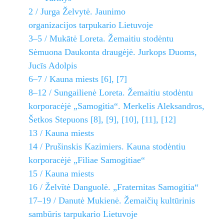
2 / Jurga Želvytė. Jaunimo
organizacijos tarpukario Lietuvoje
3–5 / Mukātė Loreta. Žemaitiu stodėntu
Sėmuona Daukonta draugėjė. Jurkops Duoms,
Jucīs Adolpis
6–7 / Kauna miests [6], [7]
8–12 / Sungailienė Loreta. Žemaitiu stodėntu
korporacėjė „Samogitia“. Merkelis Aleksandros,
Šetkos Stepuons [8], [9], [10], [11], [12]
13 / Kauna miests
14 / Prušinskis Kazimiers. Kauna stodėntiu
korporacėjė „Filiae Samogitiae“
15 / Kauna miests
16 / Želvītė Danguolė. „Fraternitas Samogitia“
17–19 / Danutė Mukienė. Žemaičių kultūrinis
sambūris tarpukario Lietuvoje