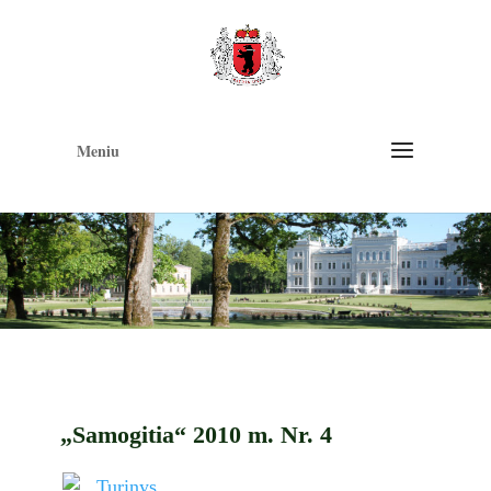
Op
too
Meniu
„Samogitia“ 2010 m. Nr. 4
Turinys