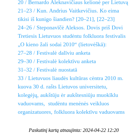
20 / Bernardo Aleknavičiaus kelionė per Lietuvą
21–23 / Kun. Andrius Vaitkevičius. Ko eima
tikisi iš kunigo šiandien? [20–21], [22–23]
24–26 / Steponavīčė Aleksos. Dovis priš Dovi
Tretiesis Lietuvuos studėntu folkluora festivalis
„O kieno žali sodai 2010“ (lietovėškā):
27–28 / Festivalė dalīviu anketa
29–30 / Festivalė kolektīvu anketa
31–32 / Festivalė nuostatā
33 / Lietuvuos liaudės kultūras cėntra 2010 m.
kuova 30 d. rašts Lietuvos universitetu,
kolegėjų, aukštūju ėr aukštesniūju muokīklu
vaduovams, studėntu menėnės veikluos
organizatuores, folkluora kolektīvu vaduovams
Paskutinį kartą atnaujinta: 2024-04-22 12:20