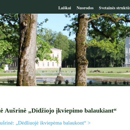
Laiškai
Nuorodos
Svetainės struktū
 Aušrinė „Didžiojo įkviepimo balaukiant“
ušrinė: „Dėdliuojė ikviepėma balaukont“ >