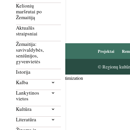
Kelionių
maršrutai po
Žemaitiją
Aktualūs
straipsniai
Žemaitija:
savivaldybės,
Projektai
Rem
seniūnijos,
gyvenvietės
© Regionų kultūri
Istorija
Smush Image Compression and Optimization
Kalba
Lankytinos
vietos
Kultūra
Literatūra
Žinoma ir