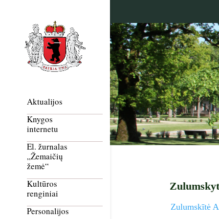
Aktualijos
Knygos
internetu
El. žurnalas
„Žemaičių
žemė“
Kultūros
Zulumskytė
renginiai
Zulumskītė A
Personalijos