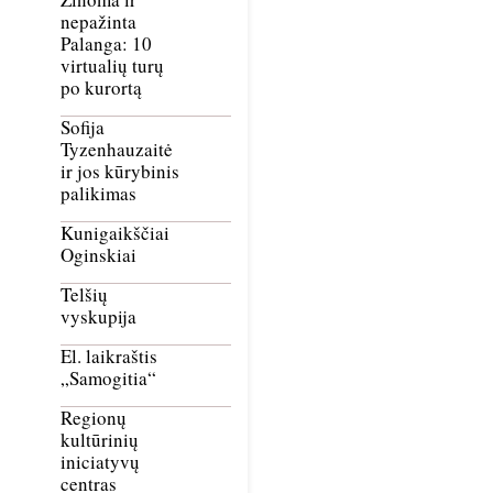
nepažinta
Palanga: 10
virtualių turų
po kurortą
Sofija
Tyzenhauzaitė
ir jos kūrybinis
palikimas
Kunigaikščiai
Oginskiai
Telšių
vyskupija
El. laikraštis
„Samogitia“
Regionų
kultūrinių
iniciatyvų
centras