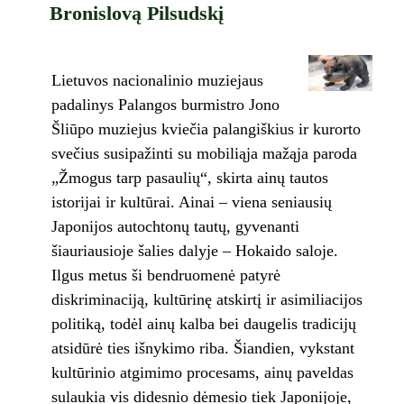
Bronislovą Pilsudskį
Lietuvos nacionalinio muziejaus
padalinys Palangos burmistro Jono
Šliūpo muziejus kviečia palangiškius ir kurorto
svečius susipažinti su mobiliąja mažąja paroda
„Žmogus tarp pasaulių“, skirta ainų tautos
istorijai ir kultūrai. Ainai – viena seniausių
Japonijos autochtonų tautų, gyvenanti
šiauriausioje šalies dalyje – Hokaido saloje.
Ilgus metus ši bendruomenė patyrė
diskriminaciją, kultūrinę atskirtį ir asimiliacijos
politiką, todėl ainų kalba bei daugelis tradicijų
atsidūrė ties išnykimo riba. Šiandien, vykstant
kultūrinio atgimimo procesams, ainų paveldas
sulaukia vis didesnio dėmesio tiek Japonijoje,