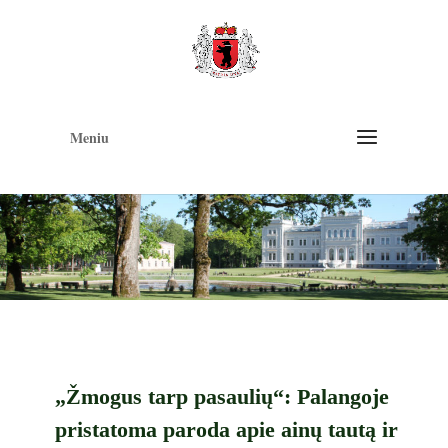
Op
too
Meniu
„Žmogus tarp pasaulių“: Palangoje
pristatoma paroda apie ainų tautą ir