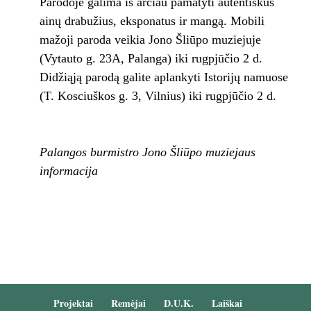
Parodoje galima iš arčiau pamatyti autentiškus
ainų drabužius, eksponatus ir mangą. Mobili
mažoji paroda veikia Jono Šliūpo muziejuje
(Vytauto g. 23A, Palanga) iki rugpjūčio 2 d.
Didžiąją parodą galite aplankyti Istorijų namuose
(T. Kosciuškos g. 3, Vilnius) iki rugpjūčio 2 d.
Palangos burmistro Jono Šliūpo muziejaus
informacija
Projektai
Remėjai
D.U.K.
Laiškai