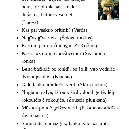
nein, tor plunksnas – nelek,
dūšė tor, bet ne vėsumet.
(Luova)
Kas pri vėskuo pritink? (Vards)
Negīvs gīva velk. (Šokas, tinklos)
Kas ein pėrmo žmuogaus? (Krīžios)
Kas īr ož dongo aukštiesnis? (Šv. Juona
ronka)
Balta bačkelė be lonkū, be šolū, vuo vėdurie ­
dvejuops alos. (Kiaušis)
Galė lauka poudielis verd. (Skruzdielīns)
Nupjaun galva, ištrauk širdi, doud gertė, lėip
rokoutėis ė rokoujės. (Žousėis plunksna)
Mēsuos poudė gelžės verd. (Pažabuots arklīs ­
žāslā nasrūs)
Suraizgīts, sumazgīts, lauka galė pastatīts.