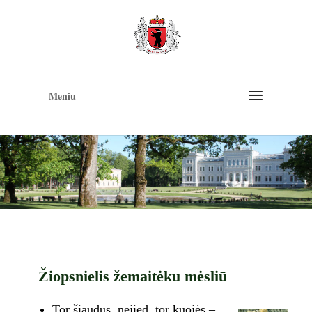
Op
too
Meniu
Žiopsnielis žemaitėku mėsliū
Tor šiaudus ­ nejied, tor kuojės –