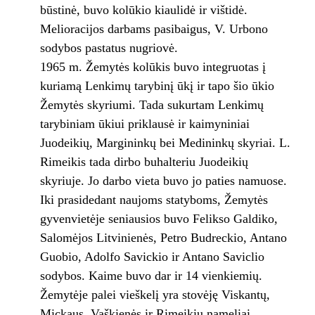
būstinė, buvo kolūkio kiaulidė ir vištidė.
Melioracijos darbams pasibaigus, V. Urbono
sodybos pastatus nugriovė.
1965 m. Žemytės kolūkis buvo integruotas į
kuriamą Lenkimų tarybinį ūkį ir tapo šio ūkio
Žemytės skyriumi. Tada sukurtam Lenkimų
tarybiniam ūkiui priklausė ir kaimyniniai
Juodeikių, Margininkų bei Medininkų skyriai. L.
Rimeikis tada dirbo buhalteriu Juodeikių
skyriuje. Jo darbo vieta buvo jo paties namuose.
Iki prasidedant naujoms statyboms, Žemytės
gyvenvietėje seniausios buvo Felikso Galdiko,
Salomėjos Litvinienės, Petro Budreckio, Antano
Guobio, Adolfo Savickio ir Antano Saviclio
sodybos. Kaime buvo dar ir 14 vienkiemių.
Žemytėje palei vieškelį yra stovėję Viskantų,
Mickaus, Vaškienės ir Rimeikių nameliai.