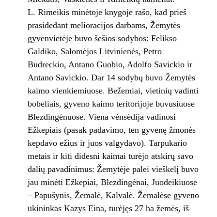
L. Rimeikis minėtoje knygoje rašo, kad prieš
prasidedant melioracijos darbams, Žemytės
gyvenvietėje buvo šešios sodybos: Felikso
Galdiko, Salomėjos Litvinienės, Petro
Budreckio, Antano Guobio, Adolfo Savickio ir
Antano Savickio. Dar 14 sodybų buvo Žemytės
kaimo vienkiemiuose. Bežemiai, vietinių vadinti
bobeliais, gyveno kaimo teritorijoje buvusiuose
Blezdingėnuose. Viena vėnsėdija vadinosi
Ežkepiais (pasak padavimo, ten gyvenę žmonės
kepdavo ežius ir juos valgydavo). Tarpukario
metais ir kiti didesni kaimai turėjo atskirų savo
dalių pavadinimus: Žemytėje palei vieškelį buvo
jau minėti Ežkepiai, Blezdingėnai, Juodeikiuose
– Papušynis, Žemalė, Kalvalė. Žemalėse gyveno
ūkininkas Kazys Eina, turėjęs 27 ha žemės, iš