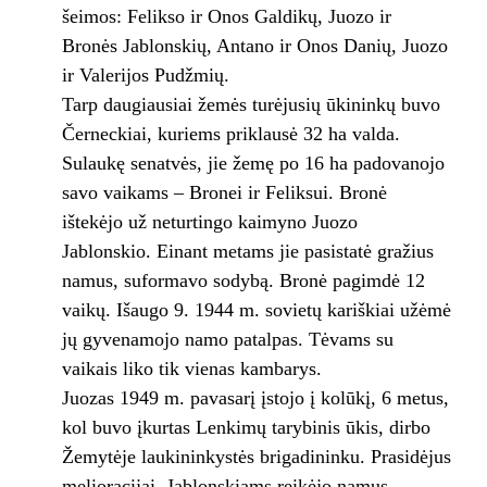
šeimos: Felikso ir Onos Galdikų, Juozo ir
Bronės Jablonskių, Antano ir Onos Danių, Juozo
ir Valerijos Pudžmių.
Tarp daugiausiai žemės turėjusių ūkininkų buvo
Černeckiai, kuriems priklausė 32 ha valda.
Sulaukę senatvės, jie žemę po 16 ha padovanojo
savo vaikams – Bronei ir Feliksui. Bronė
ištekėjo už neturtingo kaimyno Juozo
Jablonskio. Einant metams jie pasistatė gražius
namus, suformavo sodybą. Bronė pagimdė 12
vaikų. Išaugo 9. 1944 m. sovietų kariškiai užėmė
jų gyvenamojo namo patalpas. Tėvams su
vaikais liko tik vienas kambarys.
Juozas 1949 m. pavasarį įstojo į kolūkį, 6 metus,
kol buvo įkurtas Lenkimų tarybinis ūkis, dirbo
Žemytėje laukininkystės brigadininku. Prasidėjus
melioracijai, Jablonskiams reikėjo namus