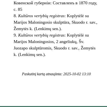
Ковенской губерніи: Составленъ в 1870 году,
c. 85
Kultūros vertybių registras
: Koplytėlė su
Marijos Maloningosio skulptūra, Skuodo r. sav.,
Žemytės k. (Lenkimų sen.).
Kultūros vertybių registras
: Koplytėlė su
Marijos Maloningosios, 2 angeliukų, Šv.
Juozapo skulptūromis, Skuodo r. sav., Žemytės
k. (Lenkimų sen.).
Paskutinį kartą atnaujinta: 2025-10-02 13:10