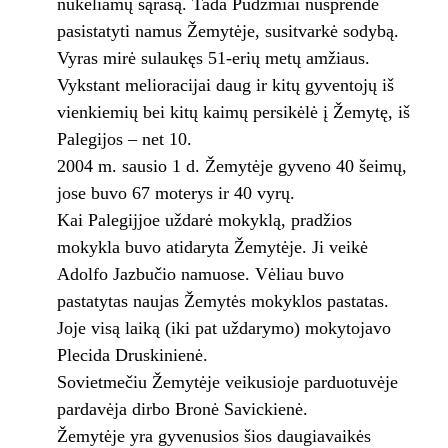
nukeliamų sąrašą. Tada Pudžmiai nusprendė
pasistatyti namus Žemytėje, susitvarkė sodybą.
Vyras mirė sulaukęs 51-erių metų amžiaus.
Vykstant melioracijai daug ir kitų gyventojų iš
vienkiemių bei kitų kaimų persikėlė į Žemytę, iš
Palegijos – net 10.
2004 m. sausio 1 d. Žemytėje gyveno 40 šeimų,
jose buvo 67 moterys ir 40 vyrų.
Kai Palegijjoe uždarė mokyklą, pradžios
mokykla buvo atidaryta Žemytėje. Ji veikė
Adolfo Jazbučio namuose. Vėliau buvo
pastatytas naujas Žemytės mokyklos pastatas.
Joje visą laiką (iki pat uždarymo) mokytojavo
Plecida Druskinienė.
Sovietmečiu Žemytėje veikusioje parduotuvėje
pardavėja dirbo Bronė Savickienė.
Žemytėje yra gyvenusios šios daugiavaikės