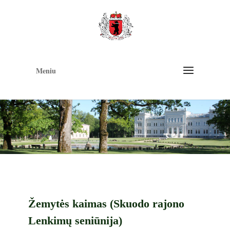
Op
too
Meniu
Žemytės kaimas (Skuodo rajono
Lenkimų seniūnija)