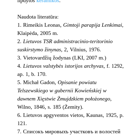
lipdytos
keramikos
.
Naudota literatūra:
Rimeikis Leonas,
Gimtoji parapija Lenkimai
,
Klaipėda, 2005 m.
Lietuvos TSR administracinio-teritorinio
suskirstymo žinynas,
2, Vilnius, 1976.
Vietovardžių žodynas (LKI, 2007 m.)
Lietuvos valstybės istorijos archyvas
, f. 1292,
ap. 1, b. 170.
Michał Gadon,
Opisanie powiatu
Telszewskiego w gubernii Kowieńskiej w
dawnem Xięstwie Żmujdzkiem położonego
,
Wilno, 1846, s. 185 (Żemity).
Lietuvos apgyventos vietos, Kaunas, 1925, p.
121.
Списокъ мировыхъ участковъ и волостей