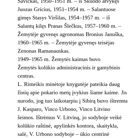
Savickas, 1950–1951 m. – iš Skuodo atvykęs
Juozas Gricius, 1951–1954 m. – Salantuose
gimęs Stasys Viršilas, 1954–1957 m. – iš
Salantų kilęs Pranas Šlečkus, 1957–1960 m. –
Žemytėje gyvenęs agronomas Bronius Januška,
1960–1965 m. – Žemytėje gyvenęs teisėjas
Zenonas Ramanauskas.
1949–1965 m. Žemytės kaimas buvo
Žemytės kolūkio administracinis ir gamybinis
centras.
L. Rimeikis minėtoje knygutėje pateikia daug
žinių apie pokario metų įvykius šiame kaime. Jis
nurodo, jog tuo laikotarpiu į Sibirą buvo ištremta
J. Kasparo, Vinco Urbono, Vinco Litvino
šeimos. Ištrėmus V. Litviną, jo sodyboje veikė
kolūkio raštinė, apylinkės kontora, skaitykla,
salė, V. Urbono sodyboje – ūkio centrinė