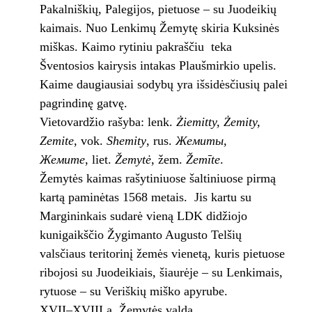
Pakalniškių, Palegijos, pietuose – su Juodeikių
kaimais. Nuo Lenkimų Žemytę skiria Kuksinės
miškas. Kaimo rytiniu pakraščiu teka
Šventosios kairysis intakas Plaušmirkio upelis.
Kaime daugiausiai sodybų yra išsidėsčiusių palei
pagrindinę gatvę.
Vietovardžio rašyba: lenk.
Żiemitty, Żemity,
Zemite
, vok.
Shemity
, rus.
Жемиты,
Жемите
, liet.
Žemytė
, žem.
Žemīte
.
Žemytės kaimas rašytiniuose šaltiniuose pirmą
kartą paminėtas 1568 metais. Jis kartu su
Margininkais sudarė vieną LDK didžiojo
kunigaikščio Žygimanto Augusto Telšių
valsčiaus teritorinį žemės vienetą, kuris pietuose
ribojosi su Juodeikiais, šiaurėje – su Lenkimais,
rytuose – su Veriškių miško apyrube.
XVII–XVIII a. Žemytės valda