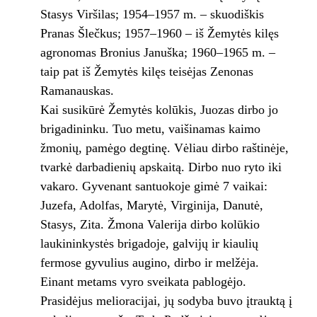
Stasys Viršilas; 1954–1957 m. – skuodiškis
Pranas Šlečkus; 1957–1960 – iš Žemytės kilęs
agronomas Bronius Januška; 1960–1965 m. –
taip pat iš Žemytės kilęs teisėjas Zenonas
Ramanauskas.
Kai susikūrė Žemytės kolūkis, Juozas dirbo jo
brigadininku. Tuo metu, vaišinamas kaimo
žmonių, pamėgo degtinę. Vėliau dirbo raštinėje,
tvarkė darbadienių apskaitą. Dirbo nuo ryto iki
vakaro. Gyvenant santuokoje gimė 7 vaikai:
Juzefa, Adolfas, Marytė, Virginija, Danutė,
Stasys, Zita. Žmona Valerija dirbo kolūkio
laukininkystės brigadoje, galvijų ir kiaulių
fermose gyvulius augino, dirbo ir melžėja.
Einant metams vyro sveikata pablogėjo.
Prasidėjus melioracijai, jų sodyba buvo įtrauktą į