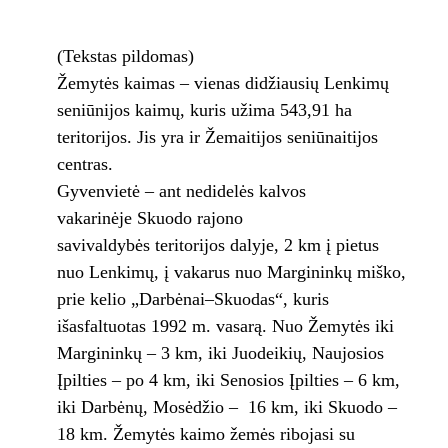
(Tekstas pildomas)
Žemytės kaimas – vienas didžiausių Lenkimų
seniūnijos kaimų, kuris užima 543,91 ha
teritorijos. Jis yra ir Žemaitijos seniūnaitijos
centras.
Gyvenvietė – ant nedidelės kalvos
vakarinėje Skuodo rajono
savivaldybės teritorijos dalyje, 2 km į pietus
nuo Lenkimų, į vakarus nuo Margininkų miško,
prie kelio „Darbėnai–Skuodas“, kuris
išasfaltuotas 1992 m. vasarą. Nuo Žemytės iki
Margininkų – 3 km, iki Juodeikių, Naujosios
Įpilties – po 4 km, iki Senosios Įpilties – 6 km,
iki Darbėnų, Mosėdžio – 16 km, iki Skuodo –
18 km. Žemytės kaimo žemės ribojasi su