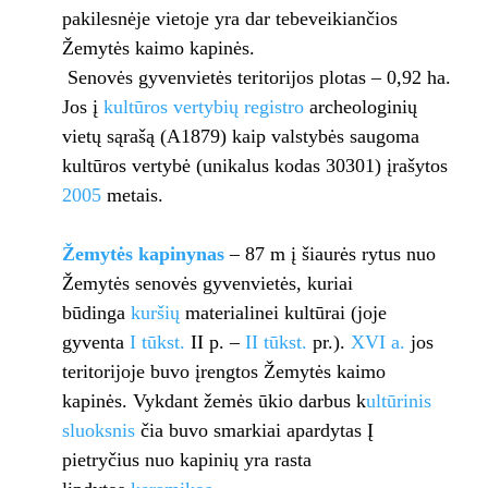
pakilesnėje vietoje yra dar tebeveikiančios
Žemytės kaimo kapinės.
Senovės gyvenvietės teritorijos plotas – 0,92 ha.
Jos į
kultūros vertybių registro
archeologinių
vietų sąrašą (A1879) kaip valstybės saugoma
kultūros vertybė (unikalus kodas 30301) įrašytos
2005
metais.
Žemytės kapinynas
– 87 m į šiaurės rytus nuo
Žemytės senovės gyvenvietės, kuriai
būdinga
kuršių
materialinei kultūrai (joje
gyventa
I tūkst.
II p. –
II tūkst.
pr.).
XVI a.
jos
teritorijoje buvo įrengtos Žemytės kaimo
kapinės. Vykdant žemės ūkio darbus k
ultūrinis
sluoksnis
čia buvo smarkiai apardytas Į
pietryčius nuo kapinių yra rasta