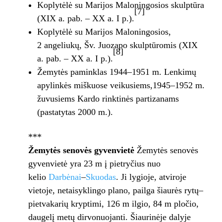
Koplytėlė su Marijos Maloningosios skulptūra
[7]
(XIX a. pab. – XX a. I p.).
Koplytėlė su Marijos Maloningosios,
2 angeliukų, Šv. Juozapo skulptūromis (XIX
[8]
a. pab. – XX a. I p.).
Žemytės paminklas 1944–1951 m. Lenkimų
apylinkės miškuose veikusiems,1945–1952 m.
žuvusiems Kardo rinktinės partizanams
(pastatytas 2000 m.).
***
Žemytės senovės gyvenvietė
Žemytės senovės
gyvenvietė yra 23 m į pietryčius nuo
kelio
Darbėnai
–
Skuodas
. Ji lygioje, atviroje
vietoje, netaisyklingo plano, pailga šiaurės rytų–
pietvakarių kryptimi, 126 m ilgio, 84 m pločio,
daugelį metų dirvonuojanti. Šiaurinėje dalyje