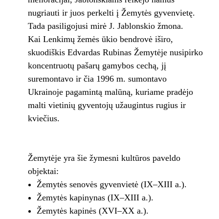
nugriauti ir juos perkelti į Žemytės gyvenvietę.
Tada pasiligojusi mirė J. Jablonskio žmona.
Kai Lenkimų žemės ūkio bendrovė iširo,
skuodiškis Edvardas Rubinas Žemytėje nusipirko
koncentruotų pašarų gamybos cechą, jį
suremontavo ir čia 1996 m. sumontavo
Ukrainoje pagamintą malūną, kuriame pradėjo
malti vietinių gyventojų užaugintus rugius ir
kviečius.
Žemytėje yra šie žymesni kultūros paveldo
objektai:
Žemytės senovės gyvenvietė (IX–XIII a.).
Žemytės kapinynas (IX–XIII a.).
Žemytės kapinės (XVI–XX a.).