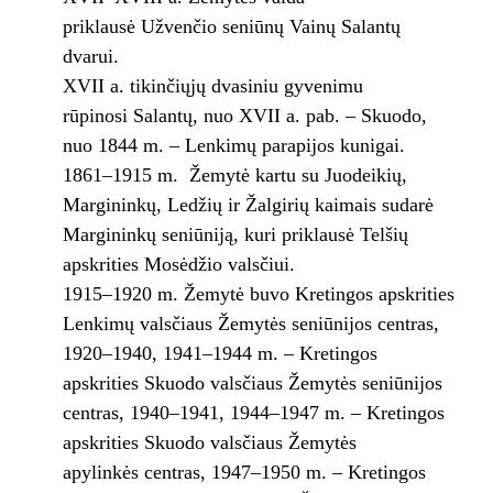
priklausė Užvenčio seniūnų Vainų Salantų
dvarui.
XVII a. tikinčiųjų dvasiniu gyvenimu
rūpinosi Salantų, nuo XVII a. pab. – Skuodo,
nuo 1844 m. – Lenkimų parapijos kunigai.
1861–1915 m. Žemytė kartu su Juodeikių,
Margininkų, Ledžių ir Žalgirių kaimais sudarė
Margininkų seniūniją, kuri priklausė Telšių
apskrities Mosėdžio valsčiui.
1915–1920 m. Žemytė buvo Kretingos apskrities
Lenkimų valsčiaus Žemytės seniūnijos centras,
1920–1940, 1941–1944 m. – Kretingos
apskrities Skuodo valsčiaus Žemytės seniūnijos
centras, 1940–1941, 1944–1947 m. – Kretingos
apskrities Skuodo valsčiaus Žemytės
apylinkės centras, 1947–1950 m. – Kretingos