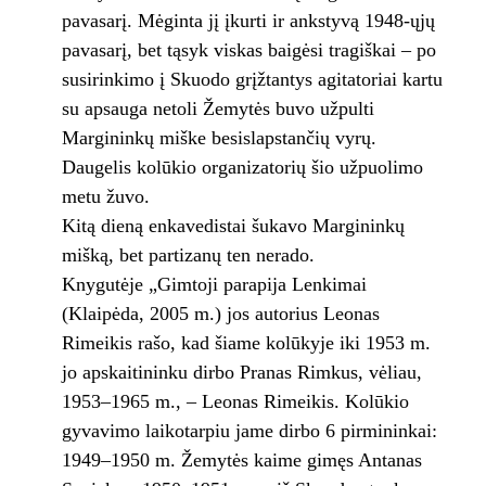
pavasarį. Mėginta jį įkurti ir ankstyvą 1948-ųjų
pavasarį, bet tąsyk viskas baigėsi tragiškai – po
susirinkimo į Skuodo grįžtantys agitatoriai kartu
su apsauga netoli Žemytės buvo užpulti
Margininkų miške besislapstančių vyrų.
Daugelis kolūkio organizatorių šio užpuolimo
metu žuvo.
Kitą dieną enkavedistai šukavo Margininkų
mišką, bet partizanų ten nerado.
Knygutėje „Gimtoji parapija Lenkimai
(Klaipėda, 2005 m.) jos autorius Leonas
Rimeikis rašo, kad šiame kolūkyje iki 1953 m.
jo apskaitininku dirbo Pranas Rimkus, vėliau,
1953–1965 m., – Leonas Rimeikis. Kolūkio
gyvavimo laikotarpiu jame dirbo 6 pirmininkai:
1949–1950 m. Žemytės kaime gimęs Antanas