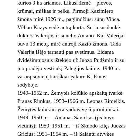
kurios 9 ha ariamos. Likusi žemė – pievos,
krūmai, miškas ir pelkė. Pirmoji Kazimiero
žmona mirė 1926 m., pagimdžiusi sūnų Vincą.
Vėliau Kazys vedė antrą kartą. Su ja susilaukė
dukters Valerijos ir sūnelio Antano. Kai Valerijai
buvo 13 metų, mirė antroji Kazio žmona. Tada
Valerija išėjo tarnauti pas svetimus. Eidama
dvidešimtuosius ištekėjo už Juozo Pudžmio ir su
juo pradėjo vesti ūkį Palegijos kaime. 1940 m.
vasarą sovietų kariškiai įsikūrė K. Einos
sodyboje.
1949–1952 m. Žemytės kolūkio apskaitą tvarkė
Pranas Rimkus, 1953–1966 m. Leonas Rimeikis.
Žemytės kolūkiui yra vadovavę 6 pirmininkai:
1949–1950 m. – Antanas Savickas (jis buvo
vietinis); 1950–1951 m. – iš Skuodo kilęs Juozas
Gricius; 1951–1954 m. – iš Salantų atvykęs