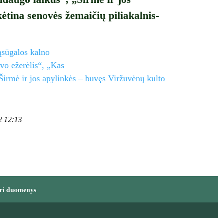
kėtina senovės žemaičių piliakalnis-
Žąsūgalos kalno
uvo ežerėlis“, „Kas
Širmė ir jos apylinkės – buvęs Viržuvėnų kulto
2 12:13
ri duomenys