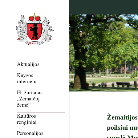
Aktualijos
Knygos
internetu
El. žurnalas
„Žemaičių
žemė“
Kultūros
Žemaitijos
renginiai
poilsiui n
Personalijos
supylė Mot