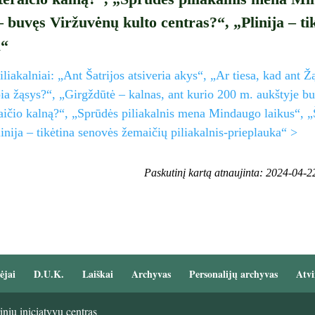
– buvęs Viržuvėnų kulto centras?“, „Plinija – ti
a“
iliakalniai: „Ant Šatrijos atsiveria akys“, „Ar tiesa, kad ant 
pia žąsys?“, „Girgždūtė – kalnas, ant kurio 200 m. aukštyje b
ičio kalną?“, „Sprūdės piliakalnis mena Mindaugo laikus“, „
linija – tikėtina senovės žemaičių piliakalnis-prieplauka“ >
Paskutinį kartą atnaujinta: 2024-04-2
ėjai
D.U.K.
Laiškai
Archyvas
Personalijų archyvas
Atvi
nių iniciatyvų centras