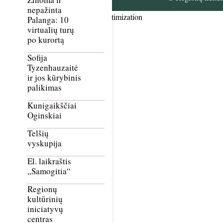
nepažinta
Smush Image Compression and Optimization
Palanga: 10
virtualių turų
po kurortą
Sofija
Tyzenhauzaitė
ir jos kūrybinis
palikimas
Kunigaikščiai
Oginskiai
Telšių
vyskupija
El. laikraštis
„Samogitia“
Regionų
kultūrinių
iniciatyvų
centras