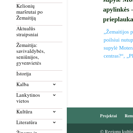
Kelionių
apylinkės 
maršrutai po
Žemaitiją
prieplauk
Aktualūs
„Žemaitijos p
straipsniai
poilsiui nutu
Žemaitija:
supylė Motera
savivaldybės,
centras?“, „P
seniūnijos,
gyvenvietės
Istorija
Kalba
Lankytinos
vietos
Kultūra
Projektai
Rem
Literatūra
© Regionų kultūri
Žinoma ir