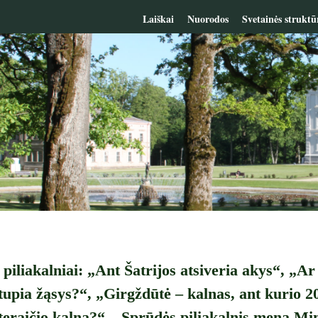
Laiškai
Nuorodos
Svetainės struktū
 piliakalniai: „Ant Šatrijos atsiveria akys“, „Ar
utupia žąsys?“, „Girgždūtė – kalnas, ant kurio 2
eraičio kalną?“, „Sprūdės piliakalnis mena Min