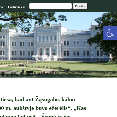
ra
Lietuviškai
Op
too
 tiesa, kad ant Žąsūgalos kalno
00 m. aukštyje buvo ežerėlis“, „Kas
daugo laikus“, „Širmė ir jos