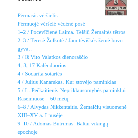
Pėrmāsis vėršielis
Pėrmuojė vėršelė vėdėnė posė
1–2 / Pocevīčienė Laima. Telšiū Žemaitės tētros
2–3 / Teresė Žulkutė / Jam tėviškės žemė buvo
gyva…
3 / Iš Vito Valatkos dienoraščio
4, 8, 17 Kalėnduorios
4 / Sodarīta sotartės
4 / Julius Kanarskas. Kur stovėjo paminklas
5 / L. Pečkaitienė. Nepriklausomybės paminklui
Raseiniuose – 60 metų
6–8 / Alvydas Nikžentaitis. Žemaičių visuomenė
XIII–XV a. I pusėje
9–10 / Adomas Butrimas. Baltai vikingų
epochoje