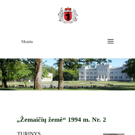
Op
too
Meniu
„Žemaičių žemė“ 1994 m. Nr. 2
TURINYS