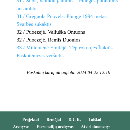
31 / Šuok, dainiou jaunims – Plungės puolkluora
ansamblis
31 / Grėguola Puovėls. Plungė 1994 metās.
Svarbės sukaktīs
32 / Puoezėjė. Valiuška Ontuons
32 / Puoezėjė. Remīs Duonios
33 / Miltenienė Emilėjė. Tēp rokoujės Īlakiūs
Paskotėniesis vėršielis
Paskutinį kartą atnaujinta: 2024-04-22 12:19
Projektai
Remėjai
D.U.K.
Laiškai
Archyvas
Personalijų archyvas
Atviri duomenys