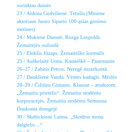
sorinktas dainės
23 / Aldona Gedvilienė. Tėtušis (Minime
aktoriaus Juozo Sipario 100-ąsias gimimo
metines)
24 / Mukienė Danutė, Rozga Leopolds.
Žemaitėjės oužoulā
25 / Elekšis Jūzaps. Žemaitėšks šormulīs
25 / Auškelaitė Uona. Kaunėškē – Panemunie
26–27 / Zabitis Petros. Neregē mozėkontā
27 / Daukšienė Vanda. Vėntės kadagīs. Mėslės
28–29 / Čižiūns Gintauts. Klausat – atsakuom.
„Žemaitiu prietelis“. Žemaitiu stodėntu
korporacėjės. Žemaitiu stodėntu Sėmuona
Daukonta draugėjė
30 / Skabickienė Laima. „Skodros mona
dalgielis…“