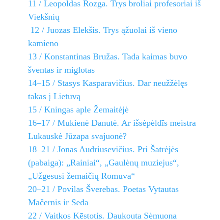
11 / Leopoldas Rozga. Trys broliai profesoriai iš
Viekšnių
12 / Juozas Elekšis. Trys ąžuolai iš vieno
kamieno
13 / Konstantinas Bružas. Tada kaimas buvo
šventas ir miglotas
14–15 / Stasys Kasparavičius. Dar neužžėlęs
takas į Lietuvą
15 / Kningas aple Žemaitėjė
16–17 / Mukienė Danutė. Ar išsėpėldīs meistra
Lukauskė Jūzapa svajuonė?
18–21 / Jonas Audriusevičius. Pri Šatrėjės
(pabaiga): „Rainiai“, „Gaulėnų muziejus“,
„Užgesusi žemaičių Romuva“
20–21 / Povilas Šverebas. Poetas Vytautas
Mačernis ir Seda
22 / Vaitkos Kēstotis. Daukouta Sėmuona