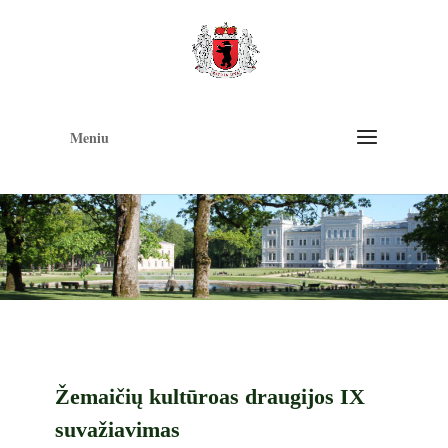
Op
too
Meniu
Žemaičių kultūroas draugijos IX
suvažiavimas