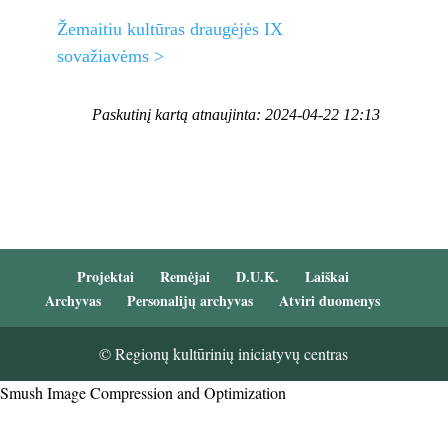
Žemaitiu kultūras draugėjės IX
sovažiavėms >
Paskutinį kartą atnaujinta: 2024-04-22 12:13
Projektai
Remėjai
D.U.K.
Laiškai
Archyvas
Personalijų archyvas
Atviri duomenys
© Regionų kultūrinių iniciatyvų centras
Smush Image Compression and Optimization