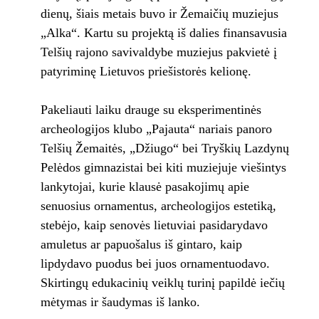
dienų, šiais metais buvo ir Žemaičių muziejus
„Alka“. Kartu su projektą iš dalies finansavusia
Telšių rajono savivaldybe muziejus pakvietė į
patyriminę Lietuvos priešistorės kelionę.
Pakeliauti laiku drauge su eksperimentinės
archeologijos klubo „Pajauta“ nariais panoro
Telšių Žemaitės, „Džiugo“ bei Tryškių Lazdynų
Pelėdos gimnazistai bei kiti muziejuje viešintys
lankytojai, kurie klausė pasakojimų apie
senuosius ornamentus, archeologijos estetiką,
stebėjo, kaip senovės lietuviai pasidarydavo
amuletus ar papuošalus iš gintaro, kaip
lipdydavo puodus bei juos ornamentuodavo.
Skirtingų edukacinių veiklų turinį papildė iečių
mėtymas ir šaudymas iš lanko.