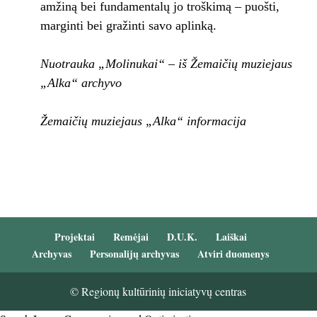
amžiną bei fundamentalų jo troškimą – puošti,
marginti bei gražinti savo aplinką.
Nuotrauka „Molinukai“ – iš Žemaičių muziejaus
„Alka“ archyvo
Žemaičių muziejaus „Alka“ informacija
Projektai
Remėjai
D.U.K.
Laiškai
Archyvas
Personalijų archyvas
Atviri duomenys
© Regionų kultūrinių iniciatyvų centras