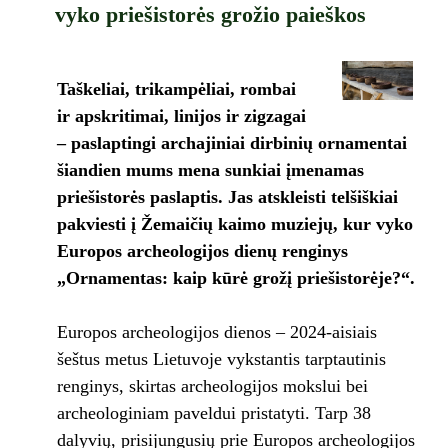
vyko priešistorės grožio paieškos
Taškeliai, trikampėliai, rombai
ir apskritimai, linijos ir zigzagai
– paslaptingi archajiniai dirbinių ornamentai
šiandien mums mena sunkiai įmenamas
priešistorės paslaptis. Jas atskleisti telšiškiai
pakviesti į Žemaičių kaimo muziejų, kur vyko
Europos archeologijos dienų renginys
„Ornamentas: kaip kūrė grožį priešistorėje?“.
Europos archeologijos dienos – 2024-aisiais
šeštus metus Lietuvoje vykstantis tarptautinis
renginys, skirtas archeologijos mokslui bei
archeologiniam paveldui pristatyti. Tarp 38
dalyvių, prisijungusių prie Europos archeologijos