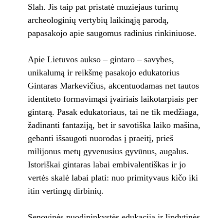
Slah. Jis taip pat pristatė muziejaus turimų
archeologinių vertybių laikinąją parodą,
papasakojo apie saugomus radinius rinkiniuose.
Apie Lietuvos aukso – gintaro – savybes,
unikalumą ir reikšmę pasakojo edukatorius
Gintaras Markevičius, akcentuodamas net tautos
identiteto formavimąsi įvairiais laikotarpiais per
gintarą. Pasak edukatoriaus, tai ne tik medžiaga,
žadinanti fantaziją, bet ir savotiška laiko mašina,
gebanti išsaugoti nuorodas į praeitį, prieš
milijonus metų gyvenusius gyvūnus, augalus.
Istoriškai gintaras labai embivalentiškas ir jo
vertės skalė labai plati: nuo primityvaus kičo iki
itin vertingų dirbinių.
Senovinės puodininkystės edukaciją ir lipdytinės