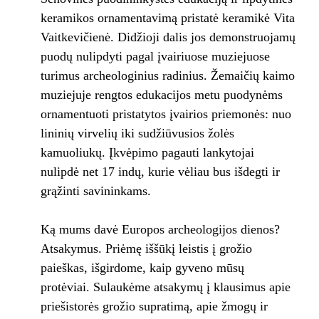
keramikos ornamentavimą pristatė keramikė Vita
Vaitkevičienė. Didžioji dalis jos demonstruojamų
puodų nulipdyti pagal įvairiuose muziejuose
turimus archeologinius radinius. Žemaičių kaimo
muziejuje rengtos edukacijos metu puodynėms
ornamentuoti pristatytos įvairios priemonės: nuo
lininių virvelių iki sudžiūvusios žolės
kamuoliukų. Įkvėpimo pagauti lankytojai
nulipdė net 17 indų, kurie vėliau bus išdegti ir
grąžinti savininkams.
Ką mums davė Europos archeologijos dienos?
Atsakymus. Priėmę iššūkį leistis į grožio
paieškas, išgirdome, kaip gyveno mūsų
protėviai. Sulaukėme atsakymų į klausimus apie
priešistorės grožio supratimą, apie žmogų ir