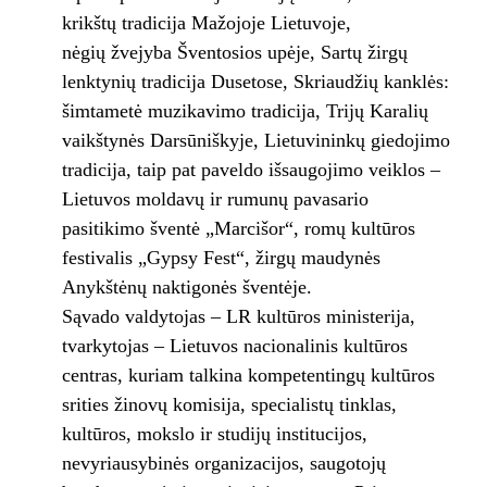
krikštų tradicija Mažojoje Lietuvoje,
nėgių žvejyba Šventosios upėje, Sartų žirgų
lenktynių tradicija Dusetose, Skriaudžių kanklės:
šimtametė muzikavimo tradicija, Trijų Karalių
vaikštynės Darsūniškyje, Lietuvininkų giedojimo
tradicija, taip pat paveldo išsaugojimo veiklos –
Lietuvos moldavų ir rumunų pavasario
pasitikimo šventė „Marcišor“, romų kultūros
festivalis „Gypsy Fest“, žirgų maudynės
Anykštėnų naktigonės šventėje.
Sąvado valdytojas – LR kultūros ministerija,
tvarkytojas – Lietuvos nacionalinis kultūros
centras, kuriam talkina kompetentingų kultūros
srities žinovų komisija, specialistų tinklas,
kultūros, mokslo ir studijų institucijos,
nevyriausybinės organizacijos, saugotojų