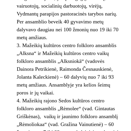
vairuotojų, socialinių darbuotojų, virėjų,
Vydmantų parapijos pastoracinės tarybos narių.
Per ansamblio beveik 40 gyvavimo metų
dalyvavo daugiau nei 100 žmonių nuo 19 iki 70
metų amžiaus.
Mažeikių kultūros centro folkloro ansamblis
„Alksna“ ir Mažeikių kultūros centro vaikų
folkloro ansamblis „Alksniokā“ (vadovės
Dainora Petrikienė, Raimonda Česnauskienė,
Jolanta Kaleckienė) – 60 dalyvių nuo 7 iki 93
metų amžiaus. Ansamblyje yra kelios šeimų
poros ir jų vaikai.
Mažeikių rajono Sedos kultūros centro
folkloro ansamblis „Rėmolee“ (vad. Gintautas
Griškėnas), vaikų ir jaunimo folkloro ansamblį
„Rėmoliokaa“ (vad. Gražina Vainutienė) – 60