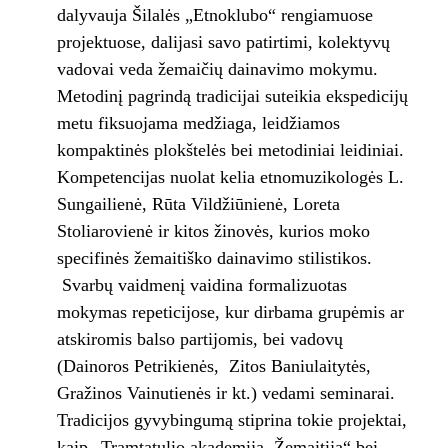
dalyvauja Šilalės „Etnoklubo“ rengiamuose
projektuose, dalijasi savo patirtimi, kolektyvų
vadovai veda žemaičių dainavimo mokymu.
Metodinį pagrindą tradicijai suteikia ekspedicijų
metu fiksuojama medžiaga, leidžiamos
kompaktinės plokštelės bei metodiniai leidiniai.
Kompetencijas nuolat kelia etnomuzikologės L.
Sungailienė, Rūta Vildžiūnienė, Loreta
Stoliarovienė ir kitos žinovės, kurios moko
specifinės žemaitiško dainavimo stilistikos.
Svarbų vaidmenį vaidina formalizuotas
mokymas repeticijose, kur dirbama grupėmis ar
atskiromis balso partijomis, bei vadovų
(Dainoros Petrikienės, Zitos Baniulaitytės,
Gražinos Vainutienės ir kt.) vedami seminarai.
Tradicijos gyvybingumą stiprina tokie projektai,
kaip „Tramtatulio akademija. Žemaitija“ bei