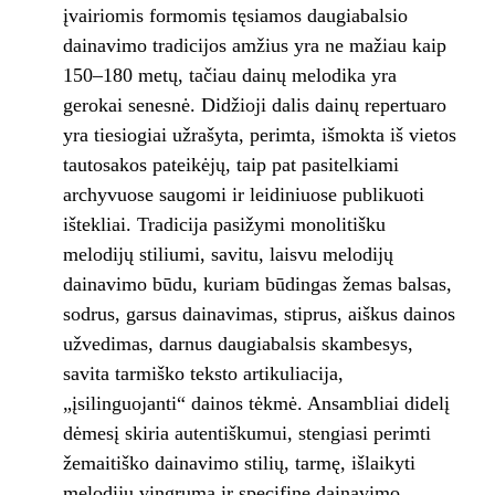
įvairiomis formomis tęsiamos daugiabalsio
dainavimo tradicijos amžius yra ne mažiau kaip
150–180 metų, tačiau dainų melodika yra
gerokai senesnė. Didžioji dalis dainų repertuaro
yra tiesiogiai užrašyta, perimta, išmokta iš vietos
tautosakos pateikėjų, taip pat pasitelkiami
archyvuose saugomi ir leidiniuose publikuoti
ištekliai. Tradicija pasižymi monolitišku
melodijų stiliumi, savitu, laisvu melodijų
dainavimo būdu, kuriam būdingas žemas balsas,
sodrus, garsus dainavimas, stiprus, aiškus dainos
užvedimas, darnus daugiabalsis skambesys,
savita tarmiško teksto artikuliacija,
„įsilinguojanti“ dainos tėkmė. Ansambliai didelį
dėmesį skiria autentiškumui, stengiasi perimti
žemaitiško dainavimo stilių, tarmę, išlaikyti
melodijų vingrumą ir specifinę dainavimo