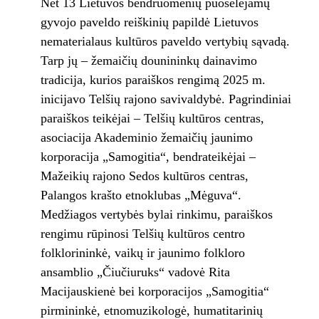
Net 13 Lietuvos bendruomenių puoselėjamų
gyvojo paveldo reiškinių papildė Lietuvos
nematerialaus kultūros paveldo vertybių sąvadą.
Tarp jų – žemaičių dounininkų dainavimo
tradicija, kurios paraiškos rengimą 2025 m.
inicijavo Telšių rajono savivaldybė. Pagrindiniai
paraiškos teikėjai – Telšių kultūros centras,
asociacija Akademinio žemaičių jaunimo
korporacija „Samogitia“, bendrateikėjai –
Mažeikių rajono Sedos kultūros centras,
Palangos krašto etnoklubas „Mėguva“.
Medžiagos vertybės bylai rinkimu, paraiškos
rengimu rūpinosi Telšių kultūros centro
folklorininkė, vaikų ir jaunimo folkloro
ansamblio „Čiučiuruks“ vadovė Rita
Macijauskienė bei korporacijos „Samogitia“
pirmininkė, etnomuzikologė, humatitarinių