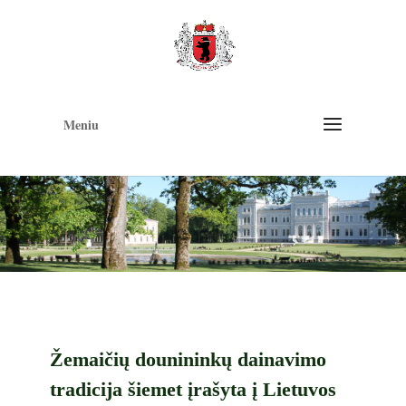
Op
too
Meniu
Žemaičių dounininkų dainavimo
tradicija šiemet įrašyta į Lietuvos