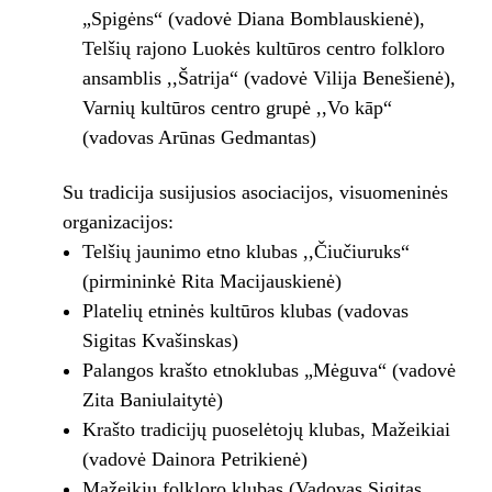
„Spigėns“ (vadovė Diana Bomblauskienė),
Telšių rajono Luokės kultūros centro folkloro
ansamblis ,,Šatrija“ (vadovė Vilija Benešienė),
Varnių kultūros centro grupė ,,Vo kāp“
(vadovas Arūnas Gedmantas)
Su tradicija susijusios asociacijos, visuomeninės
organizacijos:
Telšių jaunimo etno klubas ,,Čiučiuruks“
(pirmininkė Rita Macijauskienė)
Platelių etninės kultūros klubas (vadovas
Sigitas Kvašinskas)
Palangos krašto etnoklubas „Mėguva“ (vadovė
Zita Baniulaitytė)
Krašto tradicijų puoselėtojų klubas, Mažeikiai
(vadovė Dainora Petrikienė)
Mažeikių folkloro klubas (Vadovas Sigitas