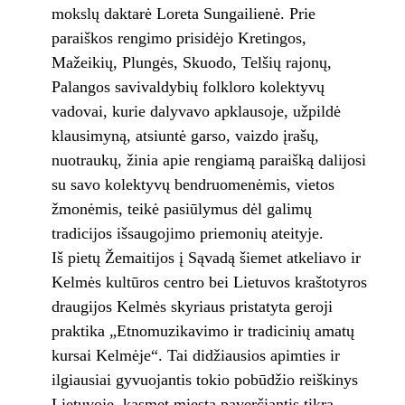
mokslų daktarė Loreta Sungailienė. Prie
paraiškos rengimo prisidėjo Kretingos,
Mažeikių, Plungės, Skuodo, Telšių rajonų,
Palangos savivaldybių folkloro kolektyvų
vadovai, kurie dalyvavo apklausoje, užpildė
klausimyną, atsiuntė garso, vaizdo įrašų,
nuotraukų, žinia apie rengiamą paraišką dalijosi
su savo kolektyvų bendruomenėmis, vietos
žmonėmis, teikė pasiūlymus dėl galimų
tradicijos išsaugojimo priemonių ateityje.
Iš pietų Žemaitijos į Sąvadą šiemet atkeliavo ir
Kelmės kultūros centro bei Lietuvos kraštotyros
draugijos Kelmės skyriaus pristatyta geroji
praktika „Etnomuzikavimo ir tradicinių amatų
kursai Kelmėje“. Tai didžiausios apimties ir
ilgiausiai gyvuojantis tokio pobūdžio reiškinys
Lietuvoje, kasmet miestą paverčiantis tikra