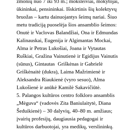
žmonių nuo 7 iki 93 m.; moksleiviai, mokytojai,
ūkininkai, pensininkai. Išskirtinis šių kolektyvų
bruožas – kartu dainuojantys šeimų nariai. Šiuo
metu tradiciją puoselėja šios ansamblio šeimos:
Onutė ir Vaclovas Balandžiai, Ona ir Edmundas
Kalinauskai, Eugenija ir Algimantas Mockai,
Alma ir Petras Lukošiai, Joana ir Vytautas
Ruškiai, Gražina Vainutienė ir Egidijus Vainutis
(sūnus), Gintautas Griškėnas ir Gabrielė
Griškėnaitė (dukra), Laima Mažrimienė ir
Aleksandra Riaukienė (vyro sesuo), Alma
Lukošienė ir anūkė Kamilė Sakavičiūtė.
Palangos kultūros centro folkloro ansamblis
„Mėguva“ (vadovės Zita Baniulaitytė, Diana
Šeduikienė) – 30 dalyvių, 40–80 m. amžiaus;
įvairių profesijų, daugiausia pedagogai ir
kultūros darbuotojai, yra medikų, verslininkų.