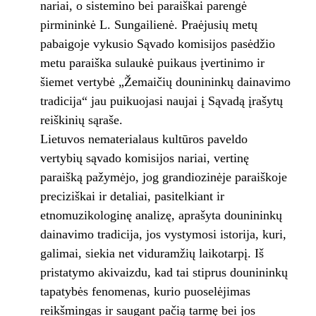
nariai, o sistemino bei paraiškai parengė
pirmininkė L. Sungailienė. Praėjusių metų
pabaigoje vykusio Sąvado komisijos pasėdžio
metu paraiška sulaukė puikaus įvertinimo ir
šiemet vertybė „Žemaičių dounininkų dainavimo
tradicija“ jau puikuojasi naujai į Sąvadą įrašytų
reiškinių sąraše.
Lietuvos nematerialaus kultūros paveldo
vertybių sąvado komisijos nariai, vertinę
paraišką pažymėjo, jog grandiozinėje paraiškoje
preciziškai ir detaliai, pasitelkiant ir
etnomuzikologinę analizę, aprašyta dounininkų
dainavimo tradicija, jos vystymosi istorija, kuri,
galimai, siekia net viduramžių laikotarpį. Iš
pristatymo akivaizdu, kad tai stiprus dounininkų
tapatybės fenomenas, kurio puoselėjimas
reikšmingas ir saugant pačią tarmę bei jos