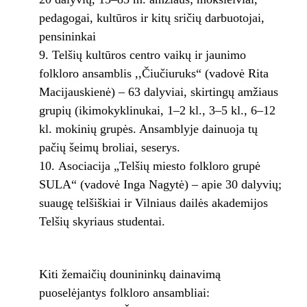
pedagogai, kultūros ir kitų sričių darbuotojai,
pensininkai
Telšių kultūros centro vaikų ir jaunimo
folkloro ansamblis ,,Čiučiuruks“ (vadovė Rita
Macijauskienė) – 63 dalyviai, skirtingų amžiaus
grupių (ikimokyklinukai, 1–2 kl., 3–5 kl., 6–12
kl. mokinių grupės. Ansamblyje dainuoja tų
pačių šeimų broliai, seserys.
Asociacija „Telšių miesto folkloro grupė
SULA“ (vadovė Inga Nagytė) – apie 30 dalyvių;
suaugę telšiškiai ir Vilniaus dailės akademijos
Telšių skyriaus studentai.
Kiti žemaičių dounininkų dainavimą
puoselėjantys folkloro ansambliai: