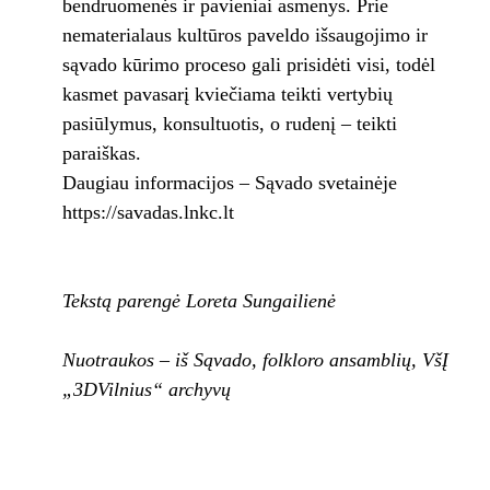
bendruomenės ir pavieniai asmenys. Prie
nematerialaus kultūros paveldo išsaugojimo ir
sąvado kūrimo proceso gali prisidėti visi, todėl
kasmet pavasarį kviečiama teikti vertybių
pasiūlymus, konsultuotis, o rudenį – teikti
paraiškas.
Daugiau informacijos – Sąvado svetainėje
https://savadas.lnkc.lt
Tekstą parengė Loreta Sungailienė
Nuotraukos – iš Sąvado, folkloro ansamblių, VšĮ
„3DVilnius“ archyvų