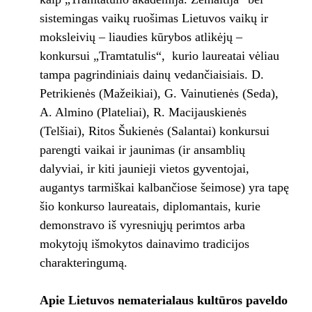
sistemingas vaikų ruošimas Lietuvos vaikų ir
moksleivių – liaudies kūrybos atlikėjų –
konkursui „Tramtatulis“, kurio laureatai vėliau
tampa pagrindiniais dainų vedančiaisiais. D.
Petrikienės (Mažeikiai), G. Vainutienės (Seda),
A. Almino (Plateliai), R. Macijauskienės
(Telšiai), Ritos Šukienės (Salantai) konkursui
parengti vaikai ir jaunimas (ir ansamblių
dalyviai, ir kiti jaunieji vietos gyventojai,
augantys tarmiškai kalbančiose šeimose) yra tapę
šio konkurso laureatais, diplomantais, kurie
demonstravo iš vyresniųjų perimtos arba
mokytojų išmokytos dainavimo tradicijos
charakteringumą.
Apie Lietuvos nematerialaus kultūros paveldo