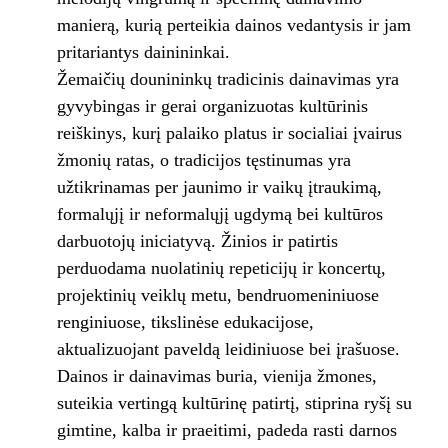
manierą, kurią perteikia dainos vedantysis ir jam
pritariantys dainininkai.
Žemaičių dounininkų tradicinis dainavimas yra
gyvybingas ir gerai organizuotas kultūrinis
reiškinys, kurį palaiko platus ir socialiai įvairus
žmonių ratas, o tradicijos tęstinumas yra
užtikrinamas per jaunimo ir vaikų įtraukimą,
formalųjį ir neformalųjį ugdymą bei kultūros
darbuotojų iniciatyvą. Žinios ir patirtis
perduodama nuolatinių repeticijų ir koncertų,
projektinių veiklų metu, bendruomeniniuose
renginiuose, tikslinėse edukacijose,
aktualizuojant paveldą leidiniuose bei įrašuose.
Dainos ir dainavimas buria, vienija žmones,
suteikia vertingą kultūrinę patirtį, stiprina ryšį su
gimtine, kalba ir praeitimi, padeda rasti darnos