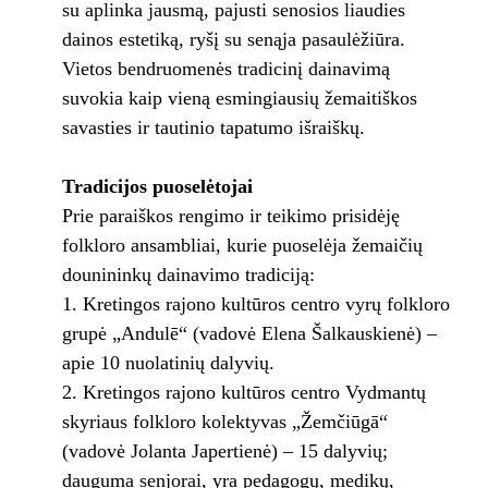
su aplinka jausmą, pajusti senosios liaudies
dainos estetiką, ryšį su senąja pasaulėžiūra.
Vietos bendruomenės tradicinį dainavimą
suvokia kaip vieną esmingiausių žemaitiškos
savasties ir tautinio tapatumo išraiškų.
Tradicijos puoselėtojai
Prie paraiškos rengimo ir teikimo prisidėję
folkloro ansambliai, kurie puoselėja žemaičių
dounininkų dainavimo tradiciją:
Kretingos rajono kultūros centro vyrų folkloro
grupė „Andulē“ (vadovė Elena Šalkauskienė) –
apie 10 nuolatinių dalyvių.
Kretingos rajono kultūros centro Vydmantų
skyriaus folkloro kolektyvas „Žemčiūgā“
(vadovė Jolanta Japertienė) – 15 dalyvių;
dauguma senjorai, yra pedagogų, medikų,