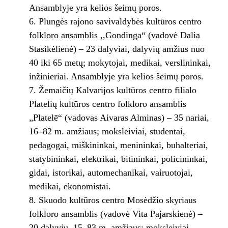
Ansamblyje yra kelios šeimų poros.
Plungės rajono savivaldybės kultūros centro
folkloro ansamblis ,,Gondinga“ (vadovė Dalia
Stasikėlienė) – 23 dalyviai, dalyvių amžius nuo
40 iki 65 metų; mokytojai, medikai, verslininkai,
inžinieriai. Ansamblyje yra kelios šeimų poros.
Žemaičių Kalvarijos kultūros centro filialo
Platelių kultūros centro folkloro ansamblis
„Platelē“ (vadovas Aivaras Alminas) – 35 nariai,
16–82 m. amžiaus; moksleiviai, studentai,
pedagogai, miškininkai, menininkai, buhalteriai,
statybininkai, elektrikai, bitininkai, policininkai,
gidai, istorikai, automechanikai, vairuotojai,
medikai, ekonomistai.
Skuodo kultūros centro Mosėdžio skyriaus
folkloro ansamblis (vadovė Vita Pajarskienė) –
20 dalyvių, 15–83 m. amžiaus; moksleiviai,