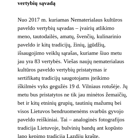
vertybių sąvadą
Nuo 2017 m. kuriamas Nematerialaus kultūros
paveldo vertybių sąvadas – įvairių atlikimo
meno, tautodailės, amatų, švenčių, kulinarinio
paveldo ir kitų tradicijų, žinių, įgūdžių,
išsaugojimo veiklų sąrašas, kuriame šiuo metu
jau yra 83 vertybės. Viešas naujų nematerialaus
kultūros paveldo vertybių pristatymas ir
sertifikatų tradicijų saugotojams įteikimo
iškilmės vyks gegužės 19 d. Vilniaus rotušėje. Jų
metu bus pristatytos ne tik jau minėtos žemaičių,
bet ir kitų etninių grupių, tautinių mažumų bei
visos Lietuvos bendruomenėms svarbūs gyvojo
paveldo reiškiniai. Tai – analoginės fotografijos
tradicija Lietuvoje, bulvinių bandų ant kopūsto
lapo kepimo tradicija Lazdijų krašte,