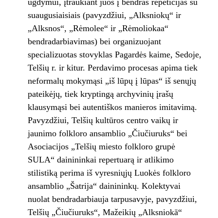
ugdymui, įtraukiant juos į bendras repeticijas su
suaugusiaisiais (pavyzdžiui, „Alksniokų“ ir
„Alksnos“, „Rėmolee“ ir „Rėmoliokaa“
bendradarbiavimas) bei organizuojant
specializuotas stovyklas Pagardės kaime, Sedoje,
Telšių r. ir kitur. Perdavimo procesas apima tiek
neformalų mokymąsi „iš lūpų į lūpas“ iš senųjų
pateikėjų, tiek kryptingą archyvinių įrašų
klausymąsi bei autentiškos manieros imitavimą.
Pavyzdžiui, Telšių kultūros centro vaikų ir
jaunimo folkloro ansamblio „Čiučiuruks“ bei
Asociacijos „Telšių miesto folkloro grupė
SULA“ dainininkai repertuarą ir atlikimo
stilistiką perima iš vyresniųjų Luokės folkloro
ansamblio „Šatrija“ dainininkų. Kolektyvai
nuolat bendradarbiauja tarpusavyje, pavyzdžiui,
Telšių „Čiučiuruks“, Mažeikių „Alksniokā“