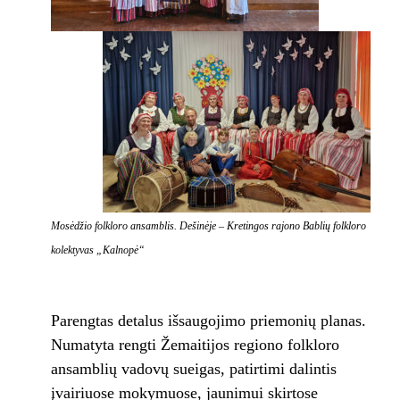
Mosėdžio folkloro ansamblis. Dešinėje – Kretingos rajono Bablių folkloro
kolektyvas „Kalnopė“
Parengtas detalus išsaugojimo priemonių planas.
Numatyta rengti Žemaitijos regiono folkloro
ansamblių vadovų sueigas, patirtimi dalintis
įvairiuose mokymuose, jaunimui skirtose