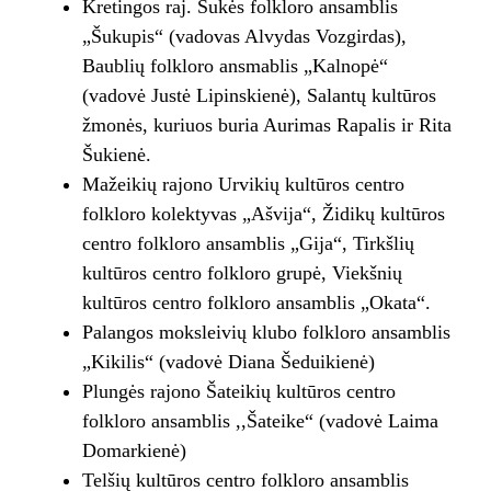
Kretingos raj. Šukės folkloro ansamblis
„Šukupis“ (vadovas Alvydas Vozgirdas),
Baublių folkloro ansmablis „Kalnopė“
(vadovė Justė Lipinskienė), Salantų kultūros
žmonės, kuriuos buria Aurimas Rapalis ir Rita
Šukienė.
Mažeikių rajono Urvikių kultūros centro
folkloro kolektyvas „Ašvija“, Židikų kultūros
centro folkloro ansamblis „Gija“, Tirkšlių
kultūros centro folkloro grupė, Viekšnių
kultūros centro folkloro ansamblis „Okata“.
Palangos moksleivių klubo folkloro ansamblis
„Kikilis“ (vadovė Diana Šeduikienė)
Plungės rajono Šateikių kultūros centro
folkloro ansamblis ,,Šateike“ (vadovė Laima
Domarkienė)
Telšių kultūros centro folkloro ansamblis