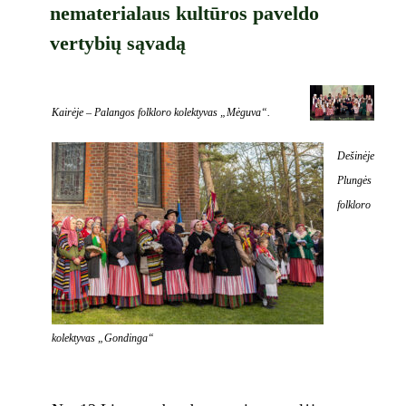
nematerialaus kultūros paveldo
vertybių sąvadą
Kairėje – Palangos folkloro kolektyvas „Mėguva“.
Dešinėje
Plungės
folkloro
kolektyvas „Gondinga“