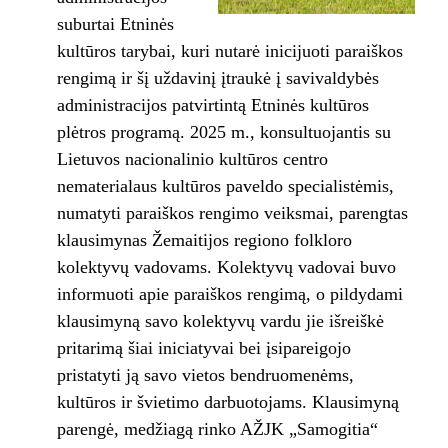
suburtai Etninės
kultūros tarybai, kuri nutarė inicijuoti paraiškos
rengimą ir šį uždavinį įtraukė į savivaldybės
administracijos patvirtintą Etninės kultūros
plėtros programą. 2025 m., konsultuojantis su
Lietuvos nacionalinio kultūros centro
nematerialaus kultūros paveldo specialistėmis,
numatyti paraiškos rengimo veiksmai, parengtas
klausimynas Žemaitijos regiono folkloro
kolektyvų vadovams. Kolektyvų vadovai buvo
informuoti apie paraiškos rengimą, o pildydami
klausimyną savo kolektyvų vardu jie išreiškė
pritarimą šiai iniciatyvai bei įsipareigojo
pristatyti ją savo vietos bendruomenėms,
kultūros ir švietimo darbuotojams. Klausimyną
parengė, medžiagą rinko AŽJK „Samogitia“