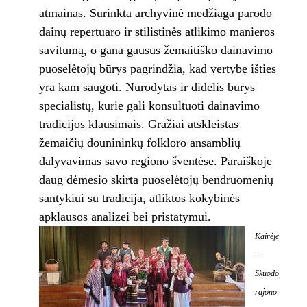
atmainas. Surinkta archyvinė medžiaga parodo
dainų repertuaro ir stilistinės atlikimo manieros
savitumą, o gana gausus žemaitiško dainavimo
puoselėtojų būrys pagrindžia, kad vertybę išties
yra kam saugoti. Nurodytas ir didelis būrys
specialistų, kurie gali konsultuoti dainavimo
tradicijos klausimais. Gražiai atskleistas
žemaičių dounininkų folkloro ansamblių
dalyvavimas savo regiono šventėse. Paraiškoje
daug dėmesio skirta puoselėtojų bendruomenių
santykiui su tradicija, atliktos kokybinės
apklausos analizei bei pristatymui.
Kairėje
–
Skuodo
rajono