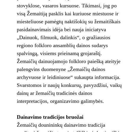
stovyklose, vasaros kursuose. Tikimasi, jog po
visą Žemaitiją pasklis kai kuriuose miestuose ir
miesteliuose pamėgtų naktišokių su žemaitiškais
pasidainavimais idėja bei nauja iniciatyva
„Dainuok, filmuok, dalinkis“, o gražiausios
regiono folkloro ansamblių dainos sudarys
spalvingą, visiems prieinamą grojaraštį.
Žemaičių dainuojamojo folkloro paiešką ateityje
palengvins duomenyne „Žemaičių dainos
archyvuose ir leidiniuose“ sukaupta informacija.
Svarstomos ir naujų konkursų, pavyzdžiui, vaikų
dainų ar žemaičių tradicinės dainos
interpretacijos, organizavimo galimybės.
Dainavimo tradicijos bruožai
Žemaičių dounininkų dainavimo tradicija