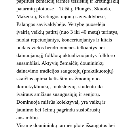
paplitusi žemaičių tarmės telšiškių ir kretingiškių
patarmių plotuose – Telšių, Plungės, Skuodo,
Mažeikių, Kretingos rajonų savivaldybėse,
Palangos savivaldybėje. Vertybę puoselėja
įvairią veiklų patirtį (nuo 3 iki 40 metų) turintys,
nuolat repetuojantys, koncertuojantys ir kitais
būdais vietos bendruomenes telkiantys bei
dainuojamąjį folklorą aktualizuojantys folkloro
ansambliai. Aktyvių žemaičių dounininkų
dainavimo tradicijos saugotojų (praktikuotojų)
skaičius apima kelis šimtus žmonių nuo
ikimokyklinukų, moksleivių, studentų iki
įvairaus amžiaus suaugusiųjų ir senjorų.
Dominuoja mišrūs kolektyvai, yra vaikų ir
jaunimo bei šeimų pagrindu susibūrusių
ansamblių.
Visame dounininkų tarmės plote išsaugotos bei