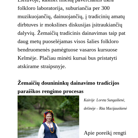
folkloro laboratorija, suburiančia per 300
muzikuojančių, dainuojančių, į tradicinių amatų
dirbtuves ir mokslines diskusijas įsitraukiančių
dalyvių. Žemaičių tradicinis dainavimas taip pat
daug metų puoselėjamas visos šalies folkloro
bendruomenės pamėgtuose vasaros kursuose
Kelmėje. Plačiau minėti kursai bus pristatyti
atskirame straipsnyje.
Žemaičių dounininkų dainavimo tradicijos
paraiškos rengimo procesas
Kairėje Loreta Sungailienė,
dešinėje – Rita Macijauskienė
Apie poreikį rengti