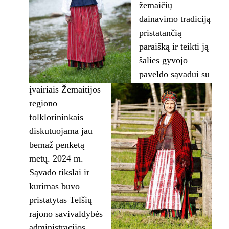
žemaičių
dainavimo tradiciją
pristatančią
paraišką ir teikti ją
šalies gyvojo
paveldo sąvadui su
įvairiais Žemaitijos
regiono
folklorininkais
diskutuojama jau
bemaž penketą
metų. 2024 m.
Sąvado tikslai ir
kūrimas buvo
pristatytas Telšių
rajono savivaldybės
administracijos