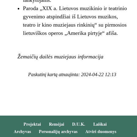
lankytojams.
Paroda „XIX a. Lietuvos muzikinio ir teatrinio
gyvenimo atspindžiai iš Lietuvos muzikos,
teatro ir kino muziejaus rinkinių“ su pirmosios
lietuviškos operos „Amerika pirtyje“ afiša.
Žemaičių dailės muziejaus informacija
Paskutinį kartą atnaujinta: 2024-04-22 12:13
Projektai
Remėjai
D.U.K.
Laiškai
Archyvas
Personalijų archyvas
Atviri duomenys