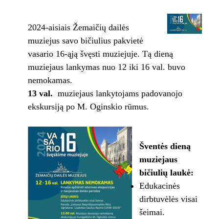
2024-aisiais Žemaičių dailės
muziejus savo bičiulius pakvietė
vasario 16-ąją švęsti muziejuje. Tą dieną
muziejaus lankymas nuo 12 iki 16 val. buvo
nemokamas.
13 val.
muziejaus lankytojams padovanojo
ekskursiją po M. Oginskio rūmus.
Šventės dieną
muziejaus
bičiulių laukė:
Edukacinės
dirbtuvėlės visai
šeimai.