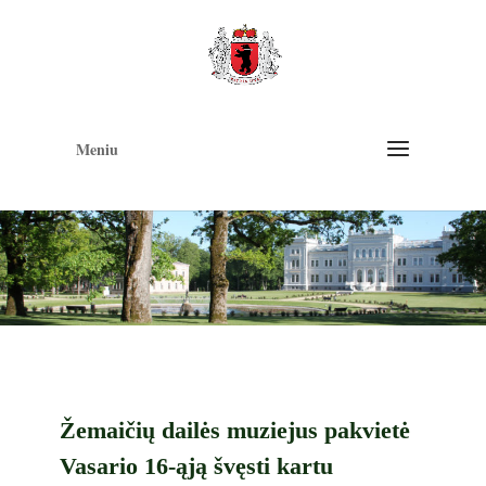
Op
too
Meniu
Žemaičių dailės muziejus pakvietė
Vasario 16-ąją švęsti kartu