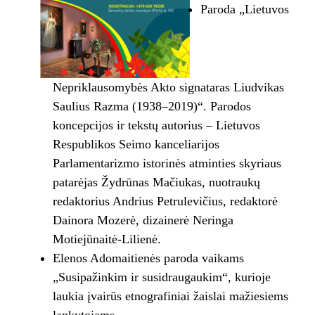
Paroda „Lietuvos
Nepriklausomybės Akto signataras Liudvikas
Saulius Razma (1938–2019)“. Parodos
koncepcijos ir tekstų autorius – Lietuvos
Respublikos Seimo kanceliarijos
Parlamentarizmo istorinės atminties skyriaus
patarėjas Žydrūnas Mačiukas, nuotraukų
redaktorius Andrius Petrulevičius, redaktorė
Dainora Mozerė, dizainerė Neringa
Motiejūnaitė-Lilienė.
Elenos Adomaitienės paroda vaikams
„Susipažinkim ir susidraugaukim“, kurioje
laukia įvairūs etnografiniai žaislai mažiesiems