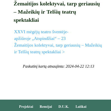
Žemaitijos kolektyvai, tarp geriausių
– Mažeikių ir Telšių teatrų
spektakliai
XXVI mėgėjų teatro šventėje-
apžiūroje „Atspindžiai“ – 23
Žemaitijos kolektyvai, tarp geriausių – Mažeikių
ir Telšių teatrų spektakliai >
Paskutinį kartą atnaujinta: 2024-04-22 12:13
Projektai
Remėjai
D.U.K.
Laiškai