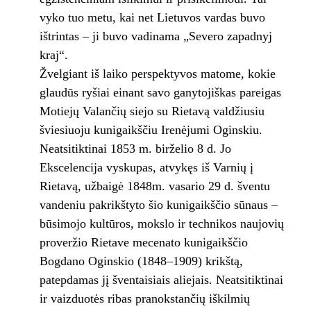
vyko tuo metu, kai net Lietuvos vardas buvo
ištrintas – ji buvo vadinama „Severo zapadnyj
kraj“.
Žvelgiant iš laiko perspektyvos matome, kokie
glaudūs ryšiai einant savo ganytojiškas pareigas
Motiejų Valančių siejo su Rietavą valdžiusiu
šviesiuoju kunigaikščiu Irenėjumi Oginskiu.
Neatsitiktinai 1853 m. birželio 8 d. Jo
Ekscelencija vyskupas, atvykęs iš Varnių į
Rietavą, užbaigė 1848m. vasario 29 d. šventu
vandeniu pakrikštyto šio kunigaikščio sūnaus –
būsimojo kultūros, mokslo ir technikos naujovių
proveržio Rietave mecenato kunigaikščio
Bogdano Oginskio (1848–1909) krikštą,
patepdamas jį šventaisiais aliejais. Neatsitiktinai
ir vaizduotės ribas pranokstančių iškilmių