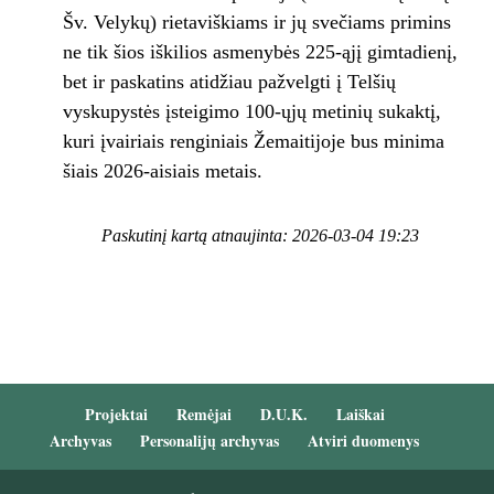
Šv. Velykų) rietaviškiams ir jų svečiams primins
ne tik šios iškilios asmenybės 225-ąjį gimtadienį,
bet ir paskatins atidžiau pažvelgti į Telšių
vyskupystės įsteigimo 100-ųjų metinių sukaktį,
kuri įvairiais renginiais Žemaitijoje bus minima
šiais 2026-aisiais metais.
Paskutinį kartą atnaujinta: 2026-03-04 19:23
Projektai
Remėjai
D.U.K.
Laiškai
Archyvas
Personalijų archyvas
Atviri duomenys