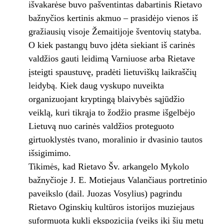
išvakarėse buvo pašventintas dabartinis Rietavo
bažnyčios kertinis akmuo – prasidėjo vienos iš
gražiausių visoje Žemaitijoje šventovių statyba.
O kiek pastangų buvo įdėta siekiant iš carinės
valdžios gauti leidimą Varniuose arba Rietave
įsteigti spaustuvę, pradėti lietuviškų laikraščių
leidybą. Kiek daug vyskupo nuveikta
organizuojant kryptingą blaivybės sąjūdžio
veiklą, kuri tikrąja to žodžio prasme išgelbėjo
Lietuvą nuo carinės valdžios proteguoto
girtuoklystės tvano, moralinio ir dvasinio tautos
išsigimimo.
Tikimės, kad Rietavo Šv. arkangelo Mykolo
bažnyčioje J. E. Motiejaus Valančiaus portretinio
paveikslo (dail. Juozas Vosylius) pagrindu
Rietavo Oginskių kultūros istorijos muziejaus
suformuota kukli ekspozicija (veiks iki šių metų