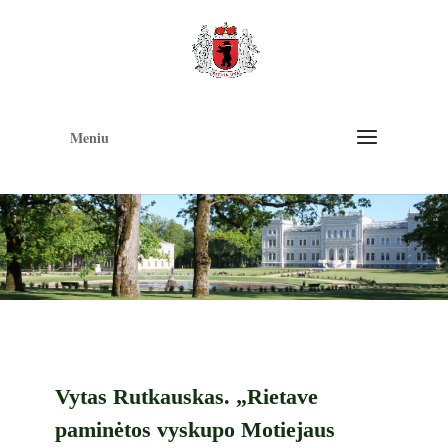
Op
too
Meniu
Vytas Rutkauskas. „Rietave
paminėtos vyskupo Motiejaus