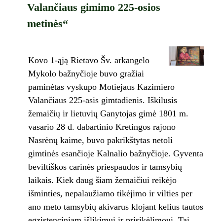
Valančiaus gimimo 225-osios
metinės“
Kovo 1-ąją Rietavo Šv. arkangelo
Mykolo bažnyčioje buvo gražiai
paminėtas vyskupo Motiejaus Kazimiero
Valančiaus 225-asis gimtadienis. Iškilusis
žemaičių ir lietuvių Ganytojas gimė 1801 m.
vasario 28 d. dabartinio Kretingos rajono
Nasrėnų kaime, buvo pakrikštytas netoli
gimtinės esančioje Kalnalio bažnyčioje. Gyventa
beviltiškos carinės priespaudos ir tamsybių
laikais. Kiek daug šiam žemaičiui reikėjo
išminties, nepalaužiamo tikėjimo ir vilties per
ano meto tamsybių akivarus klojant kelius tautos
egzistenciniam išlikimui ir prisikėlimoui. Tai