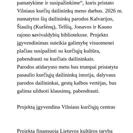
pamatykime ir susipažinkime“, kuris pristato
Vilniaus kurčių dailininkų meno darbus. 2026 m.
numatytos šių dailininkų parodos Kalvarijos,
Šiaulių (Kuršėnų), Telšių, Jonavos ir Kauno
rajono
s
avivaldybių bibliotekose. Projekto
įgyvendinimas suteikia galimybę visuomenei
plačiau susipažinti su kurčiųjų kultūra,
pabendrauti su kurčiais dailininkais.
Parodos atidarymo metu bus trumpai pristatyta
pasaulio kurčiųjų dailininkų istorija, dalyvaus
parodos dailininkai, gestų kalbos vertėjas, bus
galima užduoti klausimų, pabendrauti.
Projektą įgyvendina Vilniaus kurčiųjų centras
Projektą finansuoja Lietuvos kultūros taryba