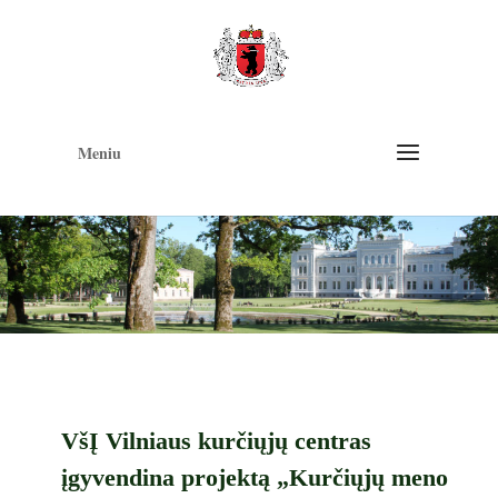
Op
too
Meniu
VšĮ Vilniaus kurčiųjų centras
įgyvendina projektą „Kurčiųjų meno