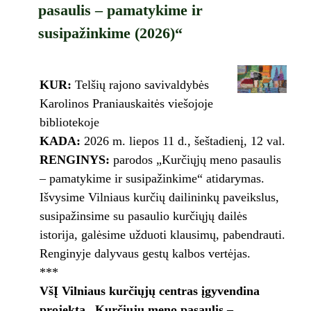
pasaulis – pamatykime ir
susipažinkime (2026)“
KUR:
Telšių rajono savivaldybės
Karolinos Praniauskaitės viešojoje
bibliotekoje
KADA:
2026 m. liepos 11 d., šeštadienį, 12 val.
RENGINYS:
parodos „Kurčiųjų meno pasaulis
– pamatykime ir susipažinkime“ atidarymas.
Išvysime Vilniaus kurčių dailininkų paveikslus,
susipažinsime su pasaulio kurčiųjų dailės
istorija, galėsime užduoti klausimų, pabendrauti.
Renginyje dalyvaus gestų kalbos vertėjas.
***
VšĮ Vilniaus kurčiųjų centras įgyvendina
projektą
„Kurčiųjų meno pasaulis –