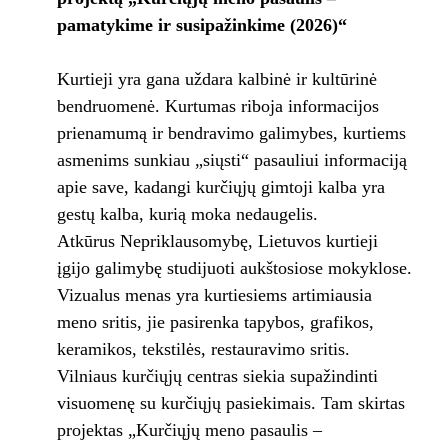
pamatykime ir susipažinkime (2026)“
Kurtieji yra gana uždara kalbinė ir kultūrinė
bendruomenė. Kurtumas riboja informacijos
prienamumą ir bendravimo galimybes, kurtiems
asmenims sunkiau „siųsti“ pasauliui informaciją
apie save, kadangi kurčiųjų gimtoji kalba yra
gestų kalba, kurią moka nedaugelis.
Atkūrus Nepriklausomybę, Lietuvos kurtieji
įgijo galimybę studijuoti aukštosiose mokyklose.
Vizualus menas yra kurtiesiems artimiausia
meno sritis, jie pasirenka tapybos, grafikos,
keramikos, tekstilės, restauravimo sritis.
Vilniaus kurčiųjų centras siekia supažindinti
visuomenę su kurčiųjų pasiekimais. Tam skirtas
projektas „Kurčiųjų meno pasaulis –