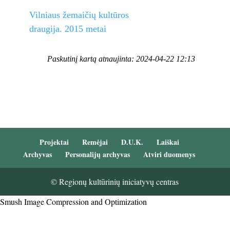
Vilniaus žemaičių kultūros
draugija. 2015 metai
Paskutinį kartą atnaujinta: 2024-04-22 12:13
Projektai
Remėjai
D.U.K.
Laiškai
Archyvas
Personalijų archyvas
Atviri duomenys
© Regionų kultūrinių iniciatyvų centras
Smush Image Compression and Optimization