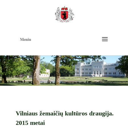
Op
too
Meniu
Vilniaus žemaičių kultūros draugija.
2015 metai