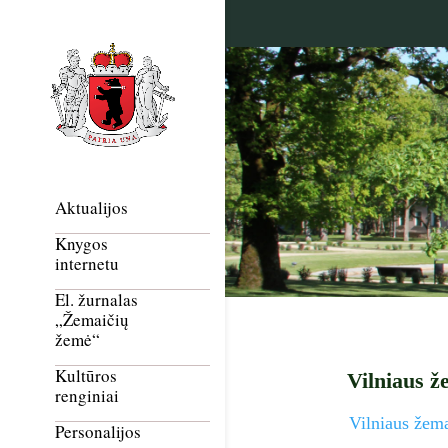
Aktualijos
Knygos
internetu
El. žurnalas
„Žemaičių
žemė“
Kultūros
Vilniaus ž
renginiai
Vilniaus žema
Personalijos