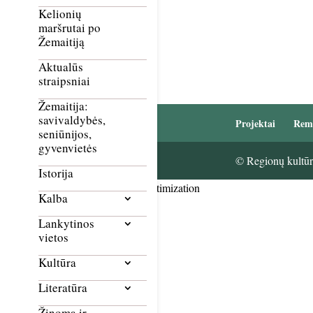
Kelionių
maršrutai po
Žemaitiją
Aktualūs
straipsniai
Žemaitija:
savivaldybės,
Projektai
Rem
seniūnijos,
gyvenvietės
© Regionų kultūri
Istorija
Smush Image Compression and Optimization
Kalba
Lankytinos
vietos
Kultūra
Literatūra
Žinoma ir