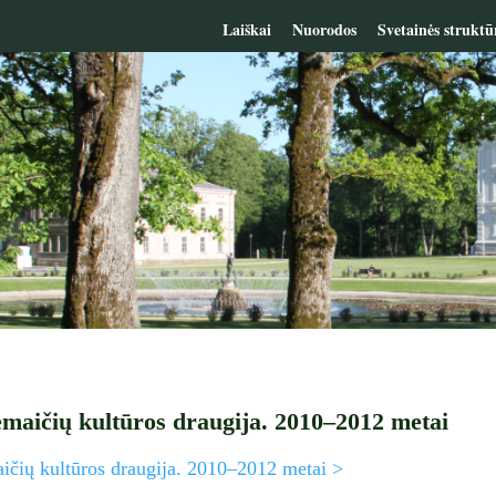
Laiškai
Nuorodos
Svetainės struktū
emaičių kultūros draugija. 2010–2012 metai
ičių kultūros draugija. 2010–2012 metai >