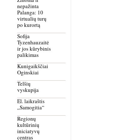
nepažinta
Palanga: 10
virtualių turų
po kurortą
Sofija
Tyzenhauzaitė
ir jos kūrybinis
palikimas
Kunigaikščiai
Oginskiai
Telšių
vyskupija
El. laikraštis
„Samogitia“
Regionų
kultūrinių
iniciatyvų
centras