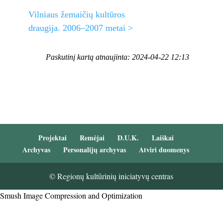
Vilniaus žemaičių kultūros
draugija. 2006–2007 metai >
Paskutinį kartą atnaujinta: 2024-04-22 12:13
Projektai
Remėjai
D.U.K.
Laiškai
Archyvas
Personalijų archyvas
Atviri duomenys
© Regionų kultūrinių iniciatyvų centras
Smush Image Compression and Optimization