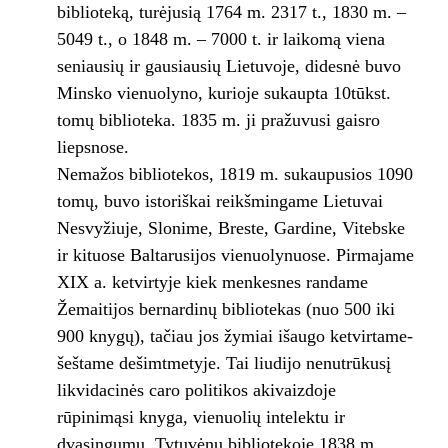
biblioteką, turėjusią 1764 m. 2317 t., 1830 m. –
5049 t., o 1848 m. – 7000 t. ir laikomą viena
seniausių ir gausiausių Lietuvoje, didesnė buvo
Minsko vienuolyno, kurioje sukaupta 10tūkst.
tomų biblioteka. 1835 m. ji pražuvusi gaisro
liepsnose.
Nemažos bibliotekos, 1819 m. sukaupusios 1090
tomų, buvo istoriškai reikšmingame Lietuvai
Nesvyžiuje, Slonime, Breste, Gardine, Vitebske
ir kituose Baltarusijos vienuolynuose. Pirmajame
XIX a. ketvirtyje kiek menkesnes randame
Žemaitijos bernardinų bibliotekas (nuo 500 iki
900 knygų), tačiau jos žymiai išaugo ketvirtame-
šeštame dešimtmetyje. Tai liudijo nenutrūkusį
likvidacinės caro politikos akivaizdoje
rūpinimąsi knyga, vienuolių intelektu ir
dvasingumu. Tytuvėnų bibliotekoje 1838 m.