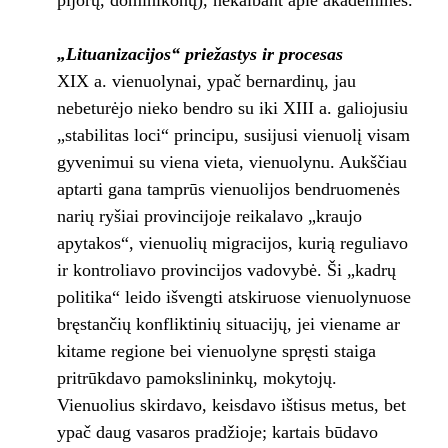
pijorų, dominikonų), nekalbant apie akademines.
„Lituanizacijos“ priežastys ir procesas
XIX a. vienuolynai, ypač bernardinų, jau
nebeturėjo nieko bendro su iki XIII a. galiojusiu
„stabilitas loci“ principu, susijusi vienuolį visam
gyvenimui su viena vieta, vienuolynu. Aukščiau
aptarti gana tamprūs vienuolijos bendruomenės
narių ryšiai provincijoje reikalavo „kraujo
apytakos“, vienuolių migracijos, kurią reguliavo
ir kontroliavo provincijos vadovybė. Ši „kadrų
politika“ leido išvengti atskiruose vienuolynuose
bręstančių konfliktinių situacijų, jei viename ar
kitame regione bei vienuolyne spręsti staiga
pritrūkdavo pamokslininkų, mokytojų.
Vienuolius skirdavo, keisdavo ištisus metus, bet
ypač daug vasaros pradžioje; kartais būdavo