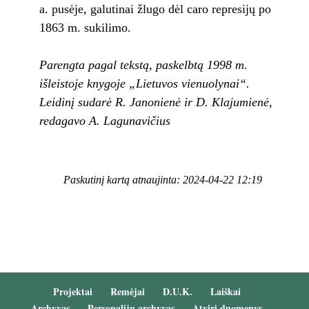
a. pusėje, galutinai žlugo dėl caro represijų po
1863 m. sukilimo.
Parengta pagal tekstą, paskelbtą 1998 m.
išleistoje knygoje „Lietuvos vienuolynai“.
Leidinį sudarė R. Janonienė ir D. Klajumienė,
redagavo A. Lagunavičius
Paskutinį kartą atnaujinta: 2024-04-22 12:19
Projektai
Remėjai
D.U.K.
Laiškai
Archyvas
Personalijų archyvas
Atviri duomenys