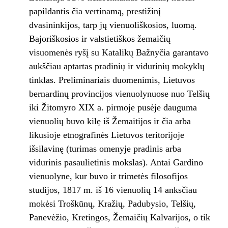
papildantis čia vertinamą, prestižinį
dvasininkijos, tarp jų vienuoliškosios, luomą.
Bajoriškosios ir valstietiškos žemaičių
visuomenės ryšį su Katalikų Bažnyčia garantavo
aukščiau aptartas pradinių ir vidurinių mokyklų
tinklas. Preliminariais duomenimis, Lietuvos
bernardinų provincijos vienuolynuose nuo Telšių
iki Žitomyro XIX a. pirmoje pusėje dauguma
vienuolių buvo kilę iš Žemaitijos ir čia arba
likusioje etnografinės Lietuvos teritorijoje
išsilavinę (turimas omenyje pradinis arba
vidurinis pasaulietinis mokslas). Antai Gardino
vienuolyne, kur buvo ir trimetės filosofijos
studijos, 1817 m. iš 16 vienuolių 14 anksčiau
mokėsi Troškūnų, Kražių, Padubysio, Telšių,
Panevėžio, Kretingos, Žemaičių Kalvarijos, o tik