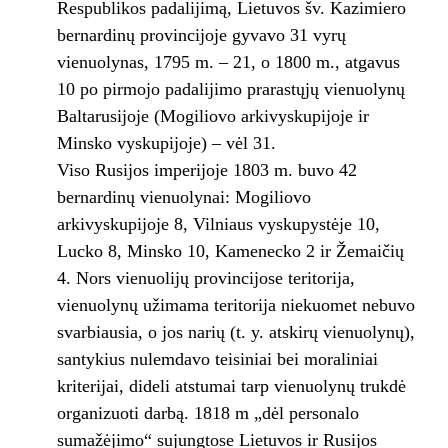
Respublikos padalijimą, Lietuvos šv. Kazimiero
bernardinų provincijoje gyvavo 31 vyrų
vienuolynas, 1795 m. – 21, o 1800 m., atgavus
10 po pirmojo padalijimo prarastųjų vienuolynų
Baltarusijoje (Mogiliovo arkivyskupijoje ir
Minsko vyskupijoje) – vėl 31.
Viso Rusijos imperijoje 1803 m. buvo 42
bernardinų vienuolynai: Mogiliovo
arkivyskupijoje 8, Vilniaus vyskupystėje 10,
Lucko 8, Minsko 10, Kamenecko 2 ir Žemaičių
4. Nors vienuolijų provincijose teritorija,
vienuolynų užimama teritorija niekuomet nebuvo
svarbiausia, o jos narių (t. y. atskirų vienuolynų),
santykius nulemdavo teisiniai bei moraliniai
kriterijai, dideli atstumai tarp vienuolynų trukdė
organizuoti darbą. 1818 m „dėl personalo
sumažėjimo“ sujungtose Lietuvos ir Rusijos