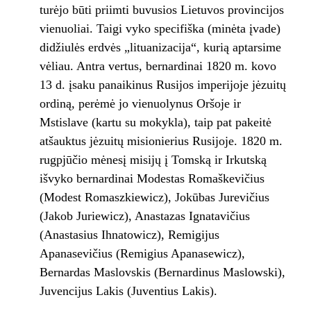
turėjo būti priimti buvusios Lietuvos provincijos
vienuoliai. Taigi vyko specifiška (minėta įvade)
didžiulės erdvės „lituanizacija“, kurią aptarsime
vėliau. Antra vertus, bernardinai 1820 m. kovo
13 d. įsaku panaikinus Rusijos imperijoje jėzuitų
ordiną, perėmė jo vienuolynus Oršoje ir
Mstislave (kartu su mokykla), taip pat pakeitė
atšauktus jėzuitų misionierius Rusijoje. 1820 m.
rugpjūčio mėnesį misijų į Tomską ir Irkutską
išvyko bernardinai Modestas Romaškevičius
(Modest Romaszkiewicz), Jokūbas Jurevičius
(Jakob Juriewicz), Anastazas Ignatavičius
(Anastasius Ihnatowicz), Remigijus
Apanasevičius (Remigius Apanasewicz),
Bernardas Maslovskis (Bernardinus Maslowski),
Juvencijus Lakis (Juventius Lakis).