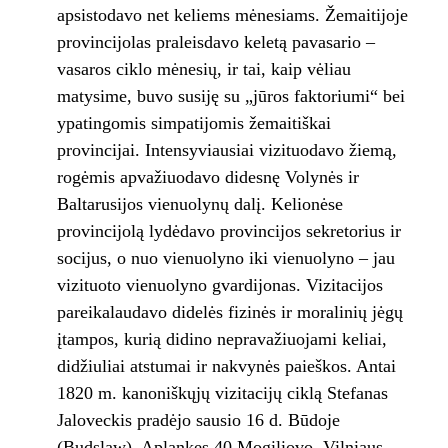
apsistodavo net keliems mėnesiams. Žemaitijoje
provincijolas praleisdavo keletą pavasario –
vasaros ciklo mėnesių, ir tai, kaip vėliau
matysime, buvo susiję su „jūros faktoriumi“ bei
ypatingomis simpatijomis žemaitiškai
provincijai. Intensyviausiai vizituodavo žiemą,
rogėmis apvažiuodavo didesnę Volynės ir
Baltarusijos vienuolynų dalį. Kelionėse
provincijolą lydėdavo provincijos sekretorius ir
socijus, o nuo vienuolyno iki vienuolyno – jau
vizituoto vienuolyno gvardijonas. Vizitacijos
pareikalaudavo didelės fizinės ir moralinių jėgų
įtampos, kurią didino nepravažiuojami keliai,
didžiuliai atstumai ir nakvynės paieškos. Antai
1820 m. kanoniškųjų vizitacijų ciklą Stefanas
Jaloveckis pradėjo sausio 16 d. Būdoje
(Budslaw). Aplankęs 40 Mogiliovo, Vilniaus,