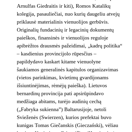
Arnulfas Giedraitis ir kiti), Romos Katalikų
kolegija, pasauliečiai, nuo kurių daugeliu atvejų
priklausė materialinis vienuolijos gerbūvis.
Originalių fundacinių ir legacinių dokumentų
paieškos, finansinės ir vienuolijos reguloje
apibrėžtos drausmės pažeidimai, „kadrų politika“
– kasdienius provincijolo rūpesčius –
papildydavo kaskart kitame vienuolyne
šaukiamos generalinės kapitulos organizavimas
(vietos parinkimas, kvietimų gvardijonams
išsiuntinėjimas, rėmėjų paieška). Lietuvos
bernardinų provincija pati apsirūpindavo
medžiaga abitams, turėjo audinių cechą
(„Fabryka sukienna”) Baltarusijoje, netoli
Svieženės (Swierzen), kurios prefektai buvo
kunigas Tomas Giečanskis (Gieczański), vėliau