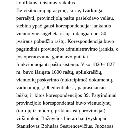
konfliktus, teisinius reikalus.
Be vizitacinių aprašymų, kurie, tvarkingai
perrašyti, provincijolą paštu pasiekdavo vėliau,
stebina ypač gausi korespondencija: lankantis
vienuolyne sugebėta išsiųsti daugiau nei 50
įvairaus pobūdžio raštų. Korespondencija buvo
pagrindinis provincijos administravimo įrankis, o
jos operatyvumą garantavo puikiai
funkcionuojanti pašto sistema. Viso 1820–1827
m. buvo išsiųsta 1600 raštų, aplinkraščių,
vienuolių paskyrimo (nukreipimo) dokumentų,
vadinamųjų „Obedientiales“, paprasčiausių
laiškų ir kitos korespondencijos 39. Pagrindiniai
provincijolo korespondentai buvo vienuolynų
(tarp jų ir moterų, priklaususių provincijai)
viršininkai, Bažnyčios hierarchai (vyskupai
Stanislovas Bohušas Sestrencevičius, Juozapas