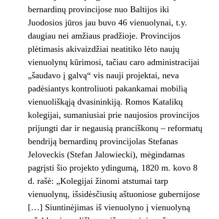
bernardinų provincijose nuo Baltijos iki
Juodosios jūros jau buvo 46 vienuolynai, t.y.
daugiau nei amžiaus pradžioje. Provincijos
plėtimasis akivaizdžiai neatitiko lėto naujų
vienuolynų kūrimosi, tačiau caro administracijai
„šaudavo į galvą“ vis nauji projektai, neva
padėsiantys kontroliuoti pakankamai mobilią
vienuoliškąją dvasininkiją. Romos Katalikų
kolegijai, sumaniusiai prie naujosios provincijos
prijungti dar ir negausią pranciškonų – reformatų
bendriją bernardinų provincijolas Stefanas
Jeloveckis (Stefan Jalowiecki), mėgindamas
pagrįsti šio projekto ydingumą, 1820 m. kovo 8
d. rašė: „Kolegijai žinomi atstumai tarp
vienuolynų, išsidėsčiusių aštuoniose gubernijose
[…] Siuntinėjimas iš vienuolyno į vienuolyną