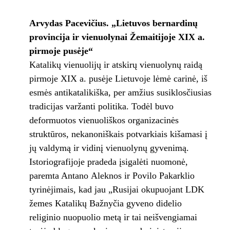
Arvydas Pacevičius. „Lietuvos bernardinų
provincija ir vienuolynai Žemaitijoje XIX a.
pirmoje pusėje“
Katalikų vienuolijų ir atskirų vienuolynų raidą
pirmoje XIX a. pusėje Lietuvoje lėmė carinė, iš
esmės antikatalikiška, per amžius susiklosčiusias
tradicijas varžanti politika. Todėl buvo
deformuotos vienuoliškos organizacinės
struktūros, nekanoniškais potvarkiais kišamasi į
jų valdymą ir vidinį vienuolynų gyvenimą.
Istoriografijoje pradeda įsigalėti nuomonė,
paremta Antano Aleknos ir Povilo Pakarklio
tyrinėjimais, kad jau „Rusijai okupuojant LDK
žemes Katalikų Bažnyčia gyveno didelio
religinio nuopuolio metą ir tai neišvengiamai