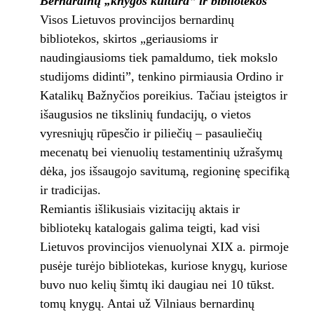
Bernardinų „knygos kultūra“ ir bibliotekos
Visos Lietuvos provincijos bernardinų
bibliotekos, skirtos „geriausioms ir
naudingiausioms tiek pamaldumo, tiek mokslo
studijoms didinti”, tenkino pirmiausia Ordino ir
Katalikų Bažnyčios poreikius. Tačiau įsteigtos ir
išaugusios ne tikslinių fundacijų, o vietos
vyresniųjų rūpesčio ir piliečių – pasauliečių
mecenatų bei vienuolių testamentinių užrašymų
dėka, jos išsaugojo savitumą, regioninę specifiką
ir tradicijas.
Remiantis išlikusiais vizitacijų aktais ir
bibliotekų katalogais galima teigti, kad visi
Lietuvos provincijos vienuolynai XIX a. pirmoje
pusėje turėjo bibliotekas, kuriose knygų, kuriose
buvo nuo kelių šimtų iki daugiau nei 10 tūkst.
tomų knygų. Antai už Vilniaus bernardinų