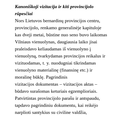
Kanoniškoji
vizitacija ir kiti provincijolo
rūpesčiai
Nors Lietuvos bernardinų provincijos centru,
provincijolo, renkamo generalinėje kapituloje
kas dveji metai, būstine nuo seno buvo laikomas
Vilniaus vienuolynas, daugiausia laiko jisai
praleisdavo keliaudamas iš vienuolyno į
vienuolyną, tvarkydamas provincijos reikalus ir
vizituodamas, t. y. nuodugniai tikrindamas
vienuolyno materialinę (finansinę etc.) ir
moralinę būklę. Pagrindinis
vizitacijos dokumentas – vizitacijos aktas –
būdavo surašomas keturiais egzemplioriais.
Patvirtintas provincijolo parašu ir antspaudu,
tapdavo pagrindiniu dokumentu, kai reikėjo
narplioti santykius su civiline valdžia,