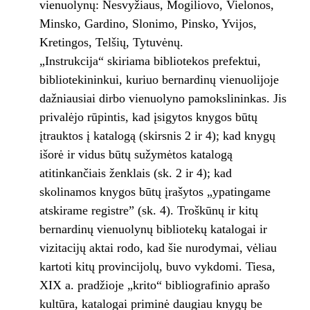
vienuolynų: Nesvyžiaus, Mogiliovo, Vielonos,
Minsko, Gardino, Slonimo, Pinsko, Yvijos,
Kretingos, Telšių, Tytuvėnų.
„Instrukcija“ skiriama bibliotekos prefektui,
bibliotekininkui, kuriuo bernardinų vienuolijoje
dažniausiai dirbo vienuolyno pamokslininkas. Jis
privalėjo rūpintis, kad įsigytos knygos būtų
įtrauktos į katalogą (skirsnis 2 ir 4); kad knygų
išorė ir vidus būtų sužymėtos katalogą
atitinkančiais ženklais (sk. 2 ir 4); kad
skolinamos knygos būtų įrašytos „ypatingame
atskirame registre” (sk. 4). Troškūnų ir kitų
bernardinų vienuolynų bibliotekų katalogai ir
vizitacijų aktai rodo, kad šie nurodymai, vėliau
kartoti kitų provincijolų, buvo vykdomi. Tiesa,
XIX a. pradžioje „krito“ bibliografinio aprašo
kultūra, katalogai priminė daugiau knygų be