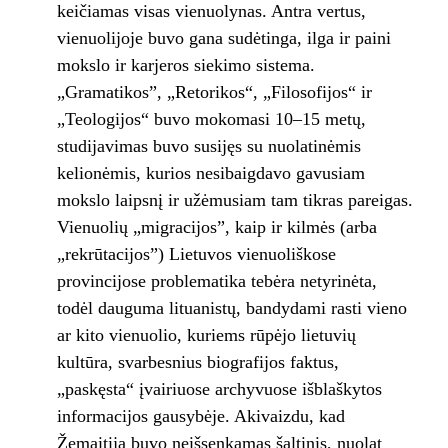
keičiamas visas vienuolynas. Antra vertus,
vienuolijoje buvo gana sudėtinga, ilga ir paini
mokslo ir karjeros siekimo sistema.
„Gramatikos”, „Retorikos“, „Filosofijos“ ir
„Teologijos“ buvo mokomasi 10–15 metų,
studijavimas buvo susijęs su nuolatinėmis
kelionėmis, kurios nesibaigdavo gavusiam
mokslo laipsnį ir užėmusiam tam tikras pareigas.
Vienuolių „migracijos”, kaip ir kilmės (arba
„rekrūtacijos”) Lietuvos vienuoliškose
provincijose problematika tebėra netyrinėta,
todėl dauguma lituanistų, bandydami rasti vieno
ar kito vienuolio, kuriems rūpėjo lietuvių
kultūra, svarbesnius biografijos faktus,
„paskęsta“ įvairiuose archyvuose išblaškytos
informacijos gausybėje. Akivaizdu, kad
Žemaitija buvo neišsenkamas šaltinis, nuolat