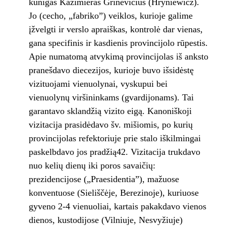
kunigas Kazimieras Grinevičius (Hryniewicz).
Jo (cecho, „fabriko”) veiklos, kurioje galime
įžvelgti ir verslo apraiškas, kontrolė dar vienas,
gana specifinis ir kasdienis provincijolo rūpestis.
Apie numatomą atvykimą provincijolas iš anksto
pranešdavo diecezijos, kurioje buvo išsidėstę
vizituojami vienuolynai, vyskupui bei
vienuolynų viršininkams (gvardijonams). Tai
garantavo sklandžią vizito eigą. Kanoniškoji
vizitacija prasidėdavo šv. mišiomis, po kurių
provincijolas refektoriuje prie stalo iškilmingai
paskelbdavo jos pradžią42. Vizitacija trukdavo
nuo kelių dienų iki poros savaičių:
prezidencijose („Praesidentia”), mažuose
konventuose (Sieliščėje, Berezinoje), kuriuose
gyveno 2-4 vienuoliai, kartais pakakdavo vienos
dienos, kustodijose (Vilniuje, Nesvyžiuje)