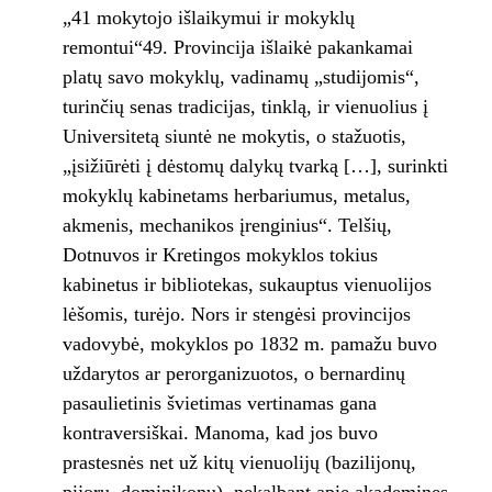
„41 mokytojo išlaikymui ir mokyklų
remontui“49. Provincija išlaikė pakankamai
platų savo mokyklų, vadinamų „studijomis“,
turinčių senas tradicijas, tinklą, ir vienuolius į
Universitetą siuntė ne mokytis, o stažuotis,
„įsižiūrėti į dėstomų dalykų tvarką […], surinkti
mokyklų kabinetams herbariumus, metalus,
akmenis, mechanikos įrenginius“. Telšių,
Dotnuvos ir Kretingos mokyklos tokius
kabinetus ir bibliotekas, sukauptus vienuolijos
lėšomis, turėjo. Nors ir stengėsi provincijos
vadovybė, mokyklos po 1832 m. pamažu buvo
uždarytos ar perorganizuotos, o bernardinų
pasaulietinis švietimas vertinamas gana
kontraversiškai. Manoma, kad jos buvo
prastesnės net už kitų vienuolijų (bazilijonų,