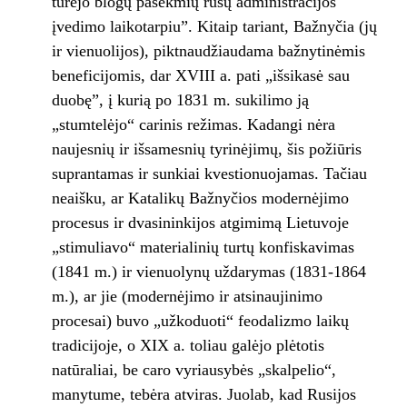
turėjo blogų pasekmių rusų administracijos
įvedimo laikotarpiu”. Kitaip tariant, Bažnyčia (jų
ir vienuolijos), piktnaudžiaudama bažnytinėmis
beneficijomis, dar XVIII a. pati „išsikasė sau
duobę”, į kurią po 1831 m. sukilimo ją
„stumtelėjo“ carinis režimas. Kadangi nėra
naujesnių ir išsamesnių tyrinėjimų, šis požiūris
suprantamas ir sunkiai kvestionuojamas. Tačiau
neaišku, ar Katalikų Bažnyčios modernėjimo
procesus ir dvasininkijos atgimimą Lietuvoje
„stimuliavo“ materialinių turtų konfiskavimas
(1841 m.) ir vienuolynų uždarymas (1831-1864
m.), ar jie (modernėjimo ir atsinaujinimo
procesai) buvo „užkoduoti“ feodalizmo laikų
tradicijoje, o XIX a. toliau galėjo plėtotis
natūraliai, be caro vyriausybės „skalpelio“,
manytume, tebėra atviras. Juolab, kad Rusijos