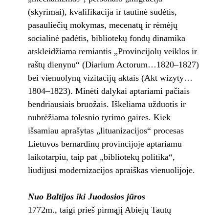
(skyrimai), kvalifikacija ir tautinė sudėtis,
pasauliečių mokymas, mecenatų ir rėmėjų
socialinė padėtis, bibliotekų fondų dinamika
atskleidžiama remiantis „Provincijolų veiklos ir
raštų dienynu“ (Diarium Actorum…1820–1827)
bei vienuolynų vizitacijų aktais (Akt wizyty…
1804–1823). Minėti dalykai aptariami pačiais
bendriausiais bruožais. Iškeliama užduotis ir
nubrėžiama tolesnio tyrimo gaires. Kiek
išsamiau aprašytas „lituanizacijos“ procesas
Lietuvos bernardinų provincijoje aptariamu
laikotarpiu, taip pat „bibliotekų politika“,
liudijusi modernizacijos apraiškas vienuolijoje.
Nuo Baltijos iki Juodosios jūros
1772m., taigi prieš pirmąjį Abiejų Tautų