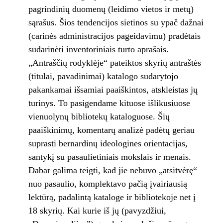
pagrindinių duomenų (leidimo vietos ir metų)
sąrašus. Šios tendencijos sietinos su ypač dažnai
(carinės administracijos pageidavimu) pradėtais
sudarinėti inventoriniais turto aprašais.
„Antraščių rodyklėje“ pateiktos skyrių antraštės
(titulai, pavadinimai) katalogo sudarytojo
pakankamai išsamiai paaiškintos, atskleistas jų
turinys. To pasigendame kituose išlikusiuose
vienuolynų bibliotekų kataloguose. Šių
paaiškinimų, komentarų analizė padėtų geriau
suprasti bernardinų ideologines orientacijas,
santykį su pasaulietiniais mokslais ir menais.
Dabar galima teigti, kad jie nebuvo „atsitvėrę“
nuo pasaulio, komplektavo pačią įvairiausią
lektūrą, padalintą kataloge ir bibliotekoje net į
18 skyrių. Kai kurie iš jų (pavyzdžiui,