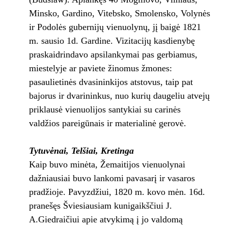
Minsko, Gardino, Vitebsko, Smolensko, Volynės
ir Podolės gubernijų vienuolynų, jį baigė 1821
m. sausio 1d. Gardine. Vizitacijų kasdienybę
praskaidrindavo apsilankymai pas gerbiamus,
miestelyje ar paviete žinomus žmones:
pasaulietinės dvasininkijos atstovus, taip pat
bajorus ir dvarininkus, nuo kurių daugeliu atvejų
priklausė vienuolijos santykiai su carinės
valdžios pareigūnais ir materialinė gerovė.
Tytuvėnai, Telšiai, Kretinga
Kaip buvo minėta, Žemaitijos vienuolynai
dažniausiai buvo lankomi pavasarį ir vasaros
pradžioje. Pavyzdžiui, 1820 m. kovo mėn. 16d.
pranešęs Šviesiausiam kunigaikščiui J.
A.Giedraičiui apie atvykimą į jo valdomą