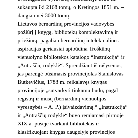
sukaupta iki 2168 tomų, o Kretingos 1851 m. –
daugiau nei 3000 tomų.
Lietuvos bernardinų provincijos vadovybės
požiūrį į knygą, bibliotekų komplektavimą ir
priežiūrą, pagaliau bernardinų intelektualines
aspiracijas geriausiai apibūdina Troškūnų
vienuolyno bibliotekos katalogo “Instrukcija“ ir
„Antraščių rodyklė“. Sprendžiant iš rašysenos,
jas parengė būsimasis provincijolas Stanislovas
Butkevičius, 1788 m. reikalavęs knygas
provincijoje „sutvarkyti tinkamu būdu, pagal
registrą ir mūsų (bernardinų vienuolijos
vyresnybės – A. P.) įsivaizdavimą.“ „Instrukcija“
ir „Antraščių rodykle“ buvo remiamasi pirmoje
XIX a. pusėje tvarkant bibliotekas ir
klasifikuojant knygas daugelyje provincijos