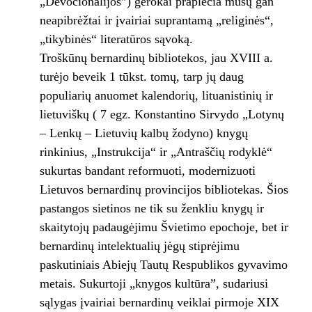
„Devocionalijos”) gerokai praplečia mūsų gan
neapibrėžtai ir įvairiai suprantamą „religinės“,
„tikybinės“ literatūros sąvoką.
Troškūnų bernardinų bibliotekos, jau XVIII a.
turėjo beveik 1 tūkst. tomų, tarp jų daug
populiarių anuomet kalendorių, lituanistinių ir
lietuviškų ( 7 egz. Konstantino Sirvydo „Lotynų
– Lenkų – Lietuvių kalbų žodyno) knygų
rinkinius, „Instrukcija“ ir „Antraščių rodyklė“
sukurtas bandant reformuoti, modernizuoti
Lietuvos bernardinų provincijos bibliotekas. Šios
pastangos sietinos ne tik su ženkliu knygų ir
skaitytojų padaugėjimu Švietimo epochoje, bet ir
bernardinų intelektualių jėgų stiprėjimu
paskutiniais Abiejų Tautų Respublikos gyvavimo
metais. Sukurtoji „knygos kultūra”, sudariusi
sąlygas įvairiai bernardinų veiklai pirmoje XIX