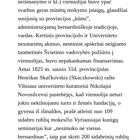
neišmanymo ir kt.) vienuolijai buvo ypač
svarbus geras minėtų mokymo įstaigų, glaudžiai
susijusių su provincijos „kūnu”,
administruojamų bernardiniškoje tradicijoje,
vardas. Kertinis provincijolo ir Universiteto
nesutarimų akmuo, neminint apskritai neigiamo
tuometinės Švietimo vadovybės požiūrio į
vienuolijas, buvo nepakankamas finansavimas.
Antai 1825 m. sausio 31d. provincijolas
Henrikas Skačkovskis (Skaczkowski) rašte
Vilniaus universiteto kuratoriui Nikolajui
Novosilcevui pastebėjęs, kad vienuolija neturi
jokio nekilnojamo turto ir žemės fundacijų, o
gyvena iš išmaldos, prašė atleisti nuo 109
sidabro rublių mokesčio Vyriausiajai kunigų
seminarijai kur „nesimoko nė vienas
bernardinas”, taip pat skirti 200 sidabrinių rublių