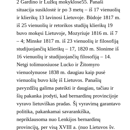
2 Gardino ir Lužkų mokyklose55. Panaši
situacija susiklostė ir po 3 metų – iš 17 vienuolių
ir klierikų 13 lavinosi Lietuvoje. Būdoje 1817 m.
iš 25 vienuolių ir retorikos studijų klierikų 19
buvo mokęsi Lietuvoje, Mozyriuje 1816 m. iš 7
– 4; Minske 1817 m. iš 23 vienuolių ir filosofiją
studijuojančių klierikų – 17, 1820 m. Slonime iš
16 vienuolių ir studijuojančių filosofiją – 14.
Netgi tolimuosiuose Lucko ir Žitomyro
vienuolynuose 1838 m. daugiau kaip pusė
vienuolių buvo kilę iš Lietuvos. Panašių
pavyzdžių galima pateikti ir daugiau, tačiau ir
šių pakanka įrodyti, kad bernardinų provincijoje
vyravo lietuviškas pradas. Šį vyravimą garantavo
politika, pakankamai savarankiška,
nepriklausoma nuo Lenkijos bernardinų
provincijų, per visą XVIII a. (nuo Lietuvos šv.