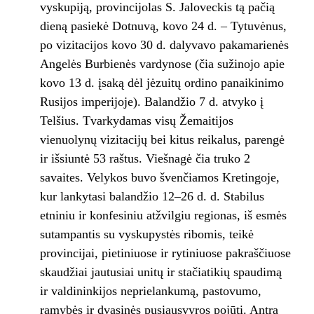
vyskupiją, provincijolas S. Jaloveckis tą pačią
dieną pasiekė Dotnuvą, kovo 24 d. – Tytuvėnus,
po vizitacijos kovo 30 d. dalyvavo pakamarienės
Angelės Burbienės vardynose (čia sužinojo apie
kovo 13 d. įsaką dėl jėzuitų ordino panaikinimo
Rusijos imperijoje). Balandžio 7 d. atvyko į
Telšius. Tvarkydamas visų Žemaitijos
vienuolynų vizitacijų bei kitus reikalus, parengė
ir išsiuntė 53 raštus. Viešnagė čia truko 2
savaites. Velykos buvo švenčiamos Kretingoje,
kur lankytasi balandžio 12–26 d. d. Stabilus
etniniu ir konfesiniu atžvilgiu regionas, iš esmės
sutampantis su vyskupystės ribomis, teikė
provincijai, pietiniuose ir rytiniuose pakraščiuose
skaudžiai jautusiai unitų ir stačiatikių spaudimą
ir valdininkijos neprielankumą, pastovumo,
ramybės ir dvasinės pusiausvyros pojūtį. Antra