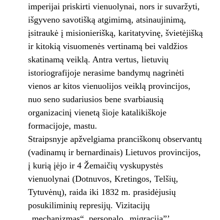
imperijai priskirti vienuolynai, nors ir suvaržyti,
išgyveno savotišką atgimimą, atsinaujinimą,
įsitraukė į misionierišką, karitatyvinę, švietėjišką
ir kitokią visuomenės vertinamą bei valdžios
skatinamą veiklą. Antra vertus, lietuvių
istoriografijoje nerasime bandymų nagrinėti
vienos ar kitos vienuolijos veiklą provincijos,
nuo seno sudariusios bene svarbiausią
organizacinį vienetą šioje katalikiškoje
formacijoje, mastu.
Straipsnyje apžvelgiama pranciškonų observantų
(vadinamų ir bernardinais) Lietuvos provincijos,
į kurią įėjo ir 4 Žemaičių vyskupystės
vienuolynai (Dotnuvos, Kretingos, Telšių,
Tytuvėnų), raida iki 1832 m. prasidėjusių
posukiliminių represijų. Vizitacijų
„mechanizmas“, personalo „migracija”’