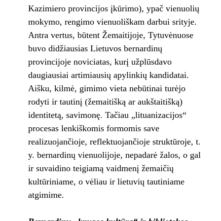
Kazimiero provincijos įkūrimo), ypač vienuolių
mokymo, rengimo vienuoliškam darbui srityje.
Antra vertus, būtent Žemaitijoje, Tytuvėnuose
buvo didžiausias Lietuvos bernardinų
provincijoje noviciatas, kurį užplūsdavo
daugiausiai artimiausių apylinkių kandidatai.
Aišku, kilmė, gimimo vieta nebūtinai turėjo
rodyti ir tautinį (žemaitišką ar aukštaitišką)
identitetą, savimonę. Tačiau „lituanizacijos“
procesas lenkiškomis formomis save
realizuojančioje, reflektuojančioje struktūroje, t.
y. bernardinų vienuolijoje, nepadarė žalos, o gal
ir suvaidino teigiamą vaidmenį žemaičių
kultūriniame, o vėliau ir lietuvių tautiniame
atgimime.