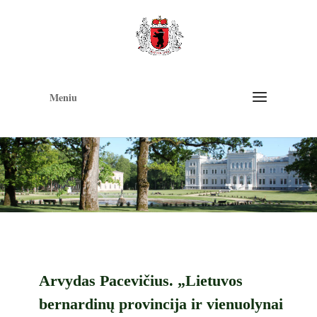
Op
too
Meniu
Arvydas Pacevičius. „Lietuvos
bernardinų provincija ir vienuolynai