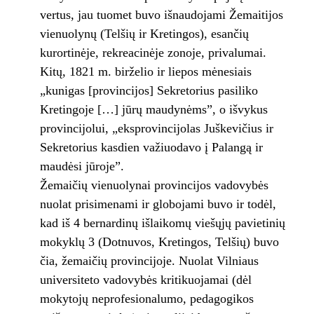
vertus, jau tuomet buvo išnaudojami Žemaitijos
vienuolynų (Telšių ir Kretingos), esančių
kurortinėje, rekreacinėje zonoje, privalumai.
Kitų, 1821 m. birželio ir liepos mėnesiais
„kunigas [provincijos] Sekretorius pasiliko
Kretingoje […] jūrų maudynėms”, o išvykus
provincijolui, „eksprovincijolas Juškevičius ir
Sekretorius kasdien važiuodavo į Palangą ir
maudėsi jūroje”.
Žemaičių vienuolynai provincijos vadovybės
nuolat prisimenami ir globojami buvo ir todėl,
kad iš 4 bernardinų išlaikomų viešųjų pavietinių
mokyklų 3 (Dotnuvos, Kretingos, Telšių) buvo
čia, žemaičių provincijoje. Nuolat Vilniaus
universiteto vadovybės kritikuojamai (dėl
mokytojų neprofesionalumo, pedagogikos