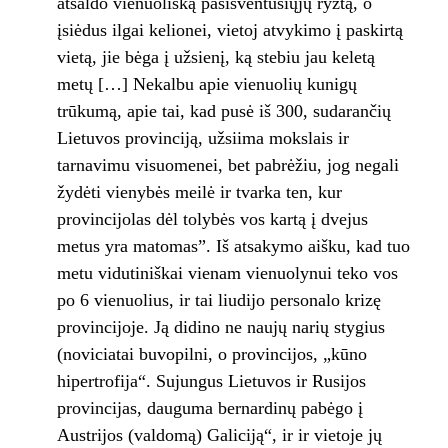
atšaldo vienuolišką pasišventusiųjų ryžtą, o
įsiėdus ilgai kelionei, vietoj atvykimo į paskirtą
vietą, jie bėga į užsienį, ką stebiu jau keletą
metų […] Nekalbu apie vienuolių kunigų
trūkumą, apie tai, kad pusė iš 300, sudarančių
Lietuvos provinciją, užsiima mokslais ir
tarnavimu visuomenei, bet pabrėžiu, jog negali
žydėti vienybės meilė ir tvarka ten, kur
provincijolas dėl tolybės vos kartą į dvejus
metus yra matomas”. Iš atsakymo aišku, kad tuo
metu vidutiniškai vienam vienuolynui teko vos
po 6 vienuolius, ir tai liudijo personalo krizę
provincijoje. Ją didino ne naujų narių stygius
(noviciatai buvopilni, o provincijos, „kūno
hipertrofija“. Sujungus Lietuvos ir Rusijos
provincijas, dauguma bernardinų pabėgo į
Austrijos (valdomą) Galiciją“, ir ir vietoje jų