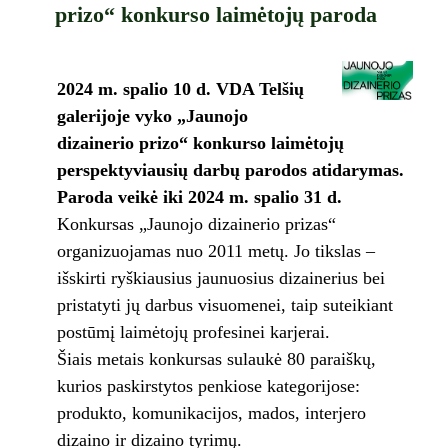
prizo“ konkurso laimėtojų paroda
2024 m. spalio 10 d. VDA Telšių
galerijoje vyko „Jaunojo
dizainerio prizo“ konkurso laimėtojų
perspektyviausių darbų parodos atidarymas.
Paroda veikė iki 2024 m. spalio 31 d.
Konkursas „Jaunojo dizainerio prizas“
organizuojamas nuo 2011 metų. Jo tikslas –
išskirti ryškiausius jaunuosius dizainerius bei
pristatyti jų darbus visuomenei, taip suteikiant
postūmį laimėtojų profesinei karjerai.
Šiais metais konkursas sulaukė 80 paraiškų,
kurios paskirstytos penkiose kategorijose:
produkto, komunikacijos, mados, interjero
dizaino ir dizaino tyrimų.