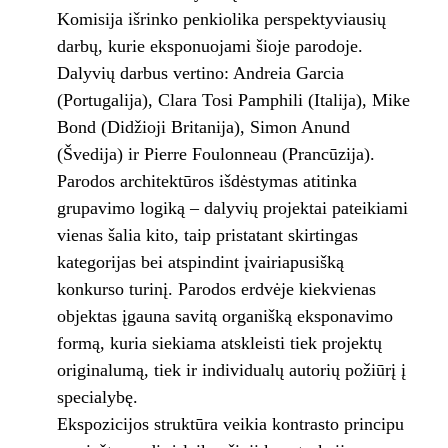
Komisija išrinko penkiolika perspektyviausių
darbų, kurie eksponuojami šioje parodoje.
Dalyvių darbus vertino: Andreia Garcia
(Portugalija), Clara Tosi Pamphili (Italija), Mike
Bond (Didžioji Britanija), Simon Anund
(Švedija) ir Pierre Foulonneau (Prancūzija).
Parodos architektūros išdėstymas atitinka
grupavimo logiką – dalyvių projektai pateikiami
vienas šalia kito, taip pristatant skirtingas
kategorijas bei atspindint įvairiapusišką
konkurso turinį. Parodos erdvėje kiekvienas
objektas įgauna savitą organišką eksponavimo
formą, kuria siekiama atskleisti tiek projektų
originalumą, tiek ir individualų autorių požiūrį į
specialybę.
Ekspozicijos struktūra veikia kontrasto principu