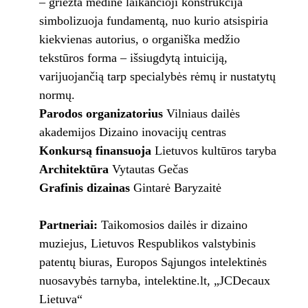
– griežta medinė laikančioji konstrukcija
simbolizuoja fundamentą, nuo kurio atsispiria
kiekvienas autorius, o organiška medžio
tekstūros forma – išsiugdytą intuiciją,
varijuojančią tarp specialybės rėmų ir nustatytų
normų.
Parodos organizatorius
Vilniaus dailės
akademijos Dizaino inovacijų centras
Konkursą finansuoja
Lietuvos kultūros taryba
Architektūra
Vytautas Gečas
Grafinis dizainas
Gintarė Baryzaitė
Partneriai:
Taikomosios dailės ir dizaino
muziejus, Lietuvos Respublikos valstybinis
patentų biuras, Europos Sąjungos intelektinės
nuosavybės tarnyba, intelektine.lt, „JCDecaux
Lietuva“