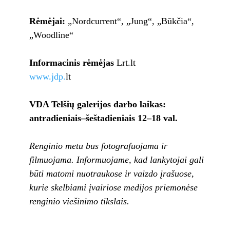
Rėmėjai:
„Nordcurrent“, „Jung“, „Būkčia“,
„Woodline“
Informacinis rėmėjas
Lrt.lt
www.jdp.
lt
VDA Telšių galerijos darbo laikas:
antradieniais–šeštadieniais 12–18 val.
Renginio metu bus fotografuojama ir
filmuojama. Informuojame, kad lankytojai gali
būti matomi nuotraukose ir vaizdo įrašuose,
kurie skelbiami įvairiose medijos priemonėse
renginio viešinimo tikslais.