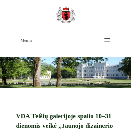
Op
too
Meniu
VDA Telšių galerijoje spalio 10–31
dienomis veikė „Jaunojo dizainerio