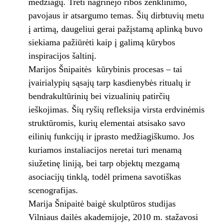
medžiagų. Treti nagrinėjo ribos ženklinimo,
pavojaus ir atsargumo temas. Šių dirbtuvių metu
į artimą, daugeliui gerai pažįstamą aplinką buvo
siekiama pažiūrėti kaip į galimą kūrybos
inspiracijos šaltinį.
Marijos Šnipaitės kūrybinis procesas – tai
įvairialypių sąsajų tarp kasdienybės ritualų ir
bendrakultūrinių bei vizualinių patirčių
ieškojimas. Šių ryšių refleksija virsta erdvinėmis
struktūromis, kurių elementai atsisako savo
eilinių funkcijų ir įprasto medžiagiškumo. Jos
kuriamos instaliacijos neretai turi menamą
siužetinę liniją, bei tarp objektų mezgamą
asociacijų tinklą, todėl primena savotiškas
scenografijas.
Marija Šnipaitė baigė skulptūros studijas
Vilniaus dailės akademijoje, 2010 m. stažavosi