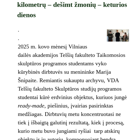
kilometrų – dešimt žmonių – keturios
dienos
.
.
2025 m. kovo mėnesį Vilniaus
dailės akademijos Telšių fakulteto Taikomosios
skulptūros programos studentams vyko
kūrybinės dirbtuvės su menininke Marija
Šnipaite. Remiantis sukauptu archyvu, VDA
Telšių fakulteto Skulptūros studijų programos
studentai kūrė erdvinius objektus, kuriuos jungė
ready-made
, piešinius, įvairias pasirinktas
medžiagas. Dirbtuvių metu koncentruotasi ne
tiek į išbaigtą galutinį rezultatą, kiek į procesą,
kurio metu buvo jungiami ryšiai tarp atskirų
objektų ir jų autorių, komponuojant bendrą