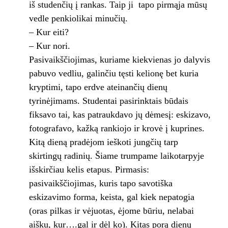
iš studenčių į rankas. Taip ji tapo pirmąja mūsų
vedle penkiolikai minučių.
– Kur eiti?
– Kur nori.
Pasivaikščiojimas, kuriame kiekvienas jo dalyvis
pabuvo vedliu, galinčiu tęsti kelionę bet kuria
kryptimi, tapo erdve ateinančių dienų
tyrinėjimams. Studentai pasirinktais būdais
fiksavo tai, kas patraukdavo jų dėmesį: eskizavo,
fotografavo, kažką rankiojo ir krovė į kuprines.
Kitą dieną pradėjom ieškoti jungčių tarp
skirtingų radinių. Šiame trumpame laikotarpyje
išskirčiau kelis etapus. Pirmasis:
pasivaikščiojimas, kuris tapo savotiška
eskizavimo forma, keista, gal kiek nepatogia
(oras pilkas ir vėjuotas, ėjome būriu, nelabai
aišku, kur….gal ir dėl ko). Kitas porą dienų