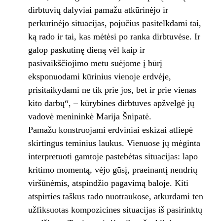
dirbtuvių dalyviai pamažu atkūrinėjo ir
perkūrinėjo situacijas, pojūčius pasitelkdami tai,
ką rado ir tai, kas mėtėsi po ranka dirbtuvėse. Ir
galop paskutinę dieną vėl kaip ir
pasivaikščiojimo metu suėjome į būrį
eksponuodami kūrinius vienoje erdvėje,
prisitaikydami ne tik prie jos, bet ir prie vienas
kito darbų“, – kūrybines dirbtuves apžvelgė jų
vadovė menininkė Marija Šnipatė.
Pamažu konstruojami erdviniai eskizai atliepė
skirtingus teminius laukus. Vienuose jų mėginta
interpretuoti gamtoje pastebėtas situacijas: lapo
kritimo momentą, vėjo gūsį, praeinantį nendrių
viršūnėmis, atspindžio pagavimą baloje. Kiti
atspirties taškus rado nuotraukose, atkurdami ten
užfiksuotas kompozicines situacijas iš pasirinktų