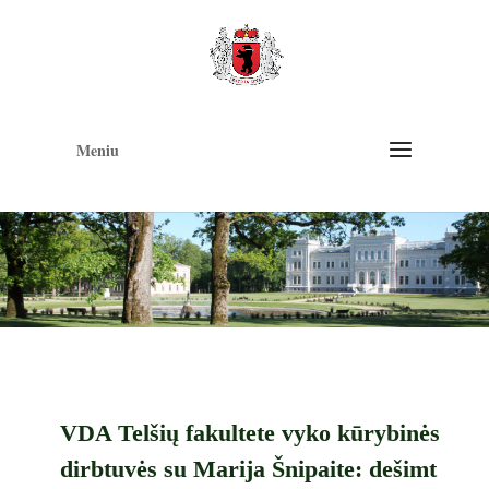
Op
too
Meniu
VDA Telšių fakultete vyko kūrybinės
dirbtuvės su Marija Šnipaite: dešimt