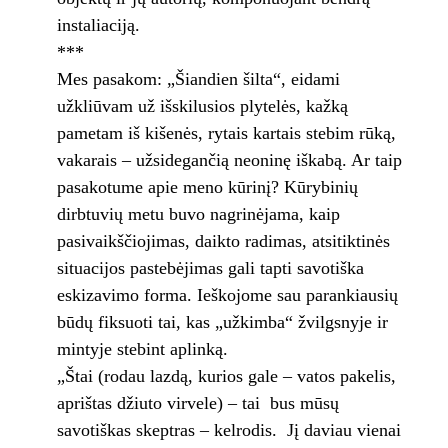
instaliaciją.
***
Mes pasakom: „Šiandien šilta“, eidami
užkliūvam už išskilusios plytelės, kažką
pametam iš kišenės, rytais kartais stebim rūką,
vakarais – užsidegančią neoninę iškabą. Ar taip
pasakotume apie meno kūrinį? Kūrybinių
dirbtuvių metu buvo nagrinėjama, kaip
pasivaikščiojimas, daikto radimas, atsitiktinės
situacijos pastebėjimas gali tapti savotiška
eskizavimo forma. Ieškojome sau parankiausių
būdų fiksuoti tai, kas „užkimba“ žvilgsnyje ir
mintyje stebint aplinką.
„Štai (rodau lazdą, kurios gale – vatos pakelis,
aprištas džiuto virvele) – tai bus mūsų
savotiškas skeptras – kelrodis. Jį daviau vienai