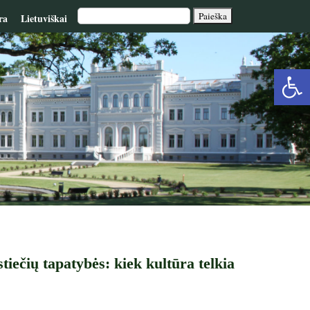
ra
Lietuviškai
Op
too
tiečių tapatybės: kiek kultūra telkia