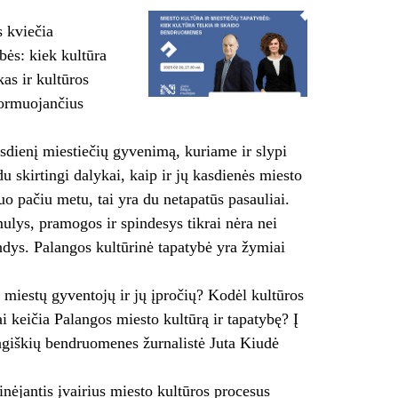
 kviečia
bės: kiek kultūra
as ir kultūros
formuojančius
sdienį miestiečių gyvenimą, kuriame ir slypi
u skirtingi dalykai, kaip ir jų kasdienės miesto
tuo pačiu metu, tai yra du netapatūs pasauliai.
ulys, pramogos ir spindesys tikrai nėra nei
indys. Palangos kultūrinė tapatybė yra žymiai
s miestų gyventojų ir jų įpročių? Kodėl kultūros
 keičia Palangos miesto kultūrą ir tapatybę? Į
langiškių bendruomenes žurnalistė Juta Kiudė
inėjantis įvairius miesto kultūros procesus