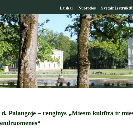
Laiškai
Nuorodos
Svetainės struktū
 d. Palangoje – renginys „Miesto kultūra ir mies
 bendruomenes“