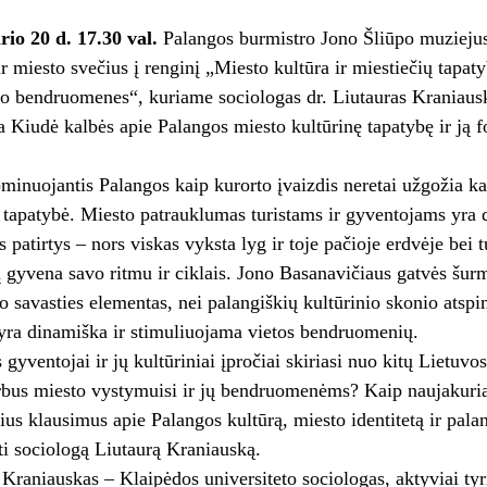
rio 20 d. 17.30 val.
Palangos burmistro Jono Šliūpo muziejus
ir miesto svečius į renginį „Miesto kultūra ir miestiečių tapaty
ido bendruomenes“, kuriame sociologas dr. Liutauras Kraniausk
ta Kiudė kalbės apie Palangos miesto kultūrinę tapatybę ir ją 
inuojantis Palangos kaip kurorto įvaizdis neretai užgožia ka
o tapatybė. Miesto patrauklumas turistams ir gyventojams yra d
s patirtys – nors viskas vyksta lyg ir toje pačioje erdvėje bei 
 gyvena savo ritmu ir ciklais. Jono Basanavičiaus gatvės šurm
to savasties elementas, nei palangiškių kultūrinio skonio atsp
yra dinamiška ir stimuliuojama vietos bendruomenių.
gyventojai ir jų kultūriniai įpročiai skiriasi nuo kitų Lietuvo
rbus miesto vystymuisi ir jų bendruomenėms? Kaip naujakuriai
šius klausimus apie Palangos kultūrą, miesto identitetą ir pa
ti sociologą Liutaurą Kraniauską.
 Kraniauskas – Klaipėdos universiteto sociologas, aktyviai tyr