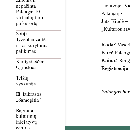
nepažinta
Lietuvoje. Vi
Palanga: 10
Palangoje.
virtualių turų
Juta Kiudė – 
po kurortą
„Kultūros sav
Sofija
Tyzenhauzaitė
Kada?
Vasar
ir jos kūrybinis
palikimas
Kur?
Palang
Kaina?
Reng
Kunigaikščiai
Oginskiai
Registracija
Telšių
vyskupija
Palangos bur
El. laikraštis
„Samogitia“
Regionų
kultūrinių
iniciatyvų
centras