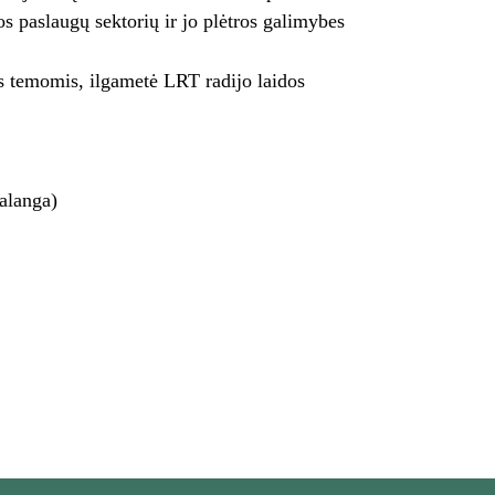
s paslaugų sektorių ir jo plėtros galimybes
ros temomis, ilgametė LRT radijo laidos
alanga)