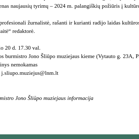
enas naujausių tyrimų – 2024 m. palangiškių požiūris į kultūro
profesionali žurnalistė, rašanti ir kurianti radijo laidas kultū
aitė“ redaktorė.
io 20 d. 17.30 val.
os burmistro Jono Šliūpo muziejaus kieme (Vytauto g. 23A, P
inys nemokamas
: j.sliupo.muziejus@lnm.lt
mistro Jono Šliūpo muziejaus informacija