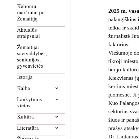
Kelionių
2025 m. vasa
maršrutai po
Žemaitiją
palangiškius 
telkia ir ska
Aktualūs
straipsniai
žurnalistė Ju
faktorius.
Žemaitija:
Viešumoje dom
savivaldybės,
seniūnijos,
tikroji miest
gyvenvietės
bei jo kultūro
Istorija
Kiekvienas jų
kertinis mies
Kalba
įdomesnė. Ji 
Lankytinos
Kuo Palangos 
vietos
sektorius sva
Kultūra
šiuos ir pana
Literatūra
prašys atsaky
Dr. Liutauras
Žinoma ir