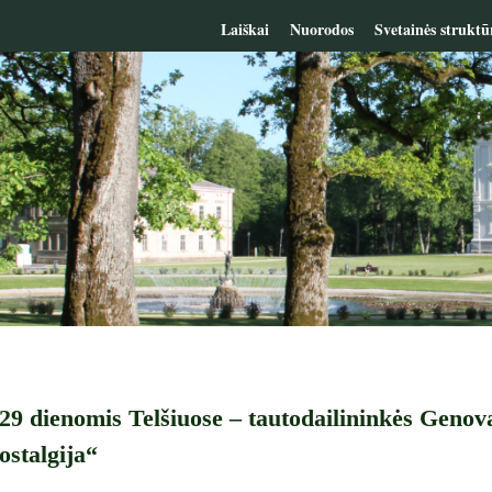
Laiškai
Nuorodos
Svetainės struktū
29 dienomis Telšiuose – tautodailininkės Genova
stalgija“