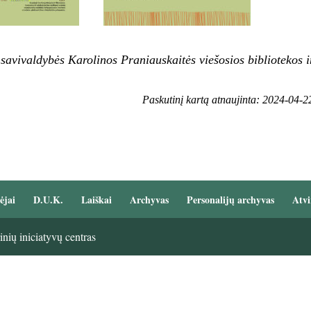
 savivaldybės Karolinos Praniauskaitės viešosios bibliotekos 
Paskutinį kartą atnaujinta: 2024-04-2
ėjai
D.U.K.
Laiškai
Archyvas
Personalijų archyvas
Atvi
nių iniciatyvų centras