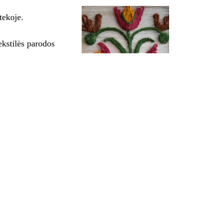
tekoje.
stilės parodos