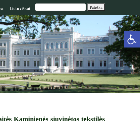
ra
Lietuviškai
Op
too
itės Kaminienės siuvinėtos tekstilės