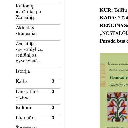
Kelionių
KUR:
Telšių 
maršrutai po
Žemaitiją
KADA:
2024 
RENGINYS
Aktualūs
straipsniai
„NOSTALGIJA
Paroda bus e
Žemaitija:
savivaldybės,
seniūnijos,
gyvenvietės
Istorija
Kalba
Lankytinos
vietos
Kultūra
Literatūra
Žinoma ir