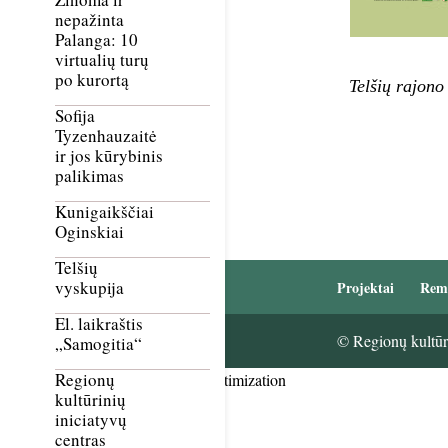
nepažinta
Palanga: 10
virtualių turų
po kurortą
Telšių rajono
Sofija
Tyzenhauzaitė
ir jos kūrybinis
palikimas
Kunigaikščiai
Oginskiai
Telšių
vyskupija
Projektai
Rem
El. laikraštis
© Regionų kultūri
„Samogitia“
Regionų
Smush Image Compression and Optimization
kultūrinių
iniciatyvų
centras