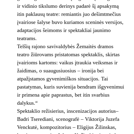
ir vidinio tikslumo derinys padarė šį apsakymą
itin paklausų teatre: remiantis juo dešimtmečius
įvairiose šalyse buvo kuriamos sceninės versijos,
adaptacijos šeimoms ir spektakliai jaunimo
teatrams.
Telšių rajono savivaldybės Žemaitės dramos
teatro žiūrovams pristatomas spektaklis, skirtas
įvairioms kartoms: vaikus įtraukia veiksmas ir
žaidimas, o suaugusiuosius – ironija bei
atpažįstamos gyvenimiškos situacijos. Tai
pastatymas, kuris suvienija bendram išgyvenimui
ir primena apie paprastus, bet itin svarbius
dalykus.“
Spektaklio režisierius, inscenizacijos autorius–
Badri Tserediani, scenografė – Viktorija Juzefa
Venckutė, kompozitorius – Eligijus Žilinskas,