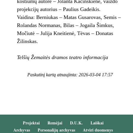
kostiumų autorė – Jolanta Kačinskienė, vaizdo
projekcijų autorius – Paulius Gadeikis.
Vaidina: Berniukas – Matas Gusarovas, Semis –
Rolandas Normanas, Bilas – Jogaila Šimkus,
Močiutė – Julija Kneitienė, Tėvas – Donatas
Žilinskas.
Telšių Žemaitės dramos teatro informacija
Paskutinį kartą atnaujinta: 2026-03-04 17:57
Projektai
Remėjai
D.U.K.
Laiškai
Archyvas
Personalijų archyvas
Atviri duomenys