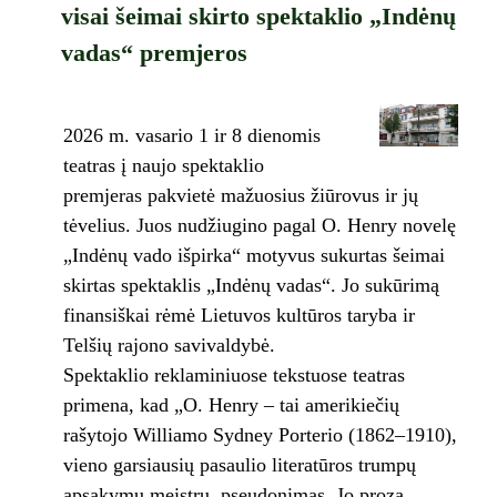
visai šeimai skirto spektaklio „Indėnų
vadas“ premjeros
2026 m. vasario 1 ir 8 dienomis
teatras į naujo spektaklio
premjeras pakvietė mažuosius žiūrovus ir jų
tėvelius. Juos nudžiugino pagal O. Henry novelę
„Indėnų vado išpirka“ motyvus sukurtas šeimai
skirtas spektaklis „Indėnų vadas“. Jo sukūrimą
finansiškai rėmė Lietuvos kultūros taryba ir
Telšių rajono savivaldybė.
Spektaklio reklaminiuose tekstuose teatras
primena, kad „O. Henry – tai amerikiečių
rašytojo Williamo Sydney Porterio (1862–1910),
vieno garsiausių pasaulio literatūros trumpų
apsakymų meistrų, pseudonimas. Jo proza