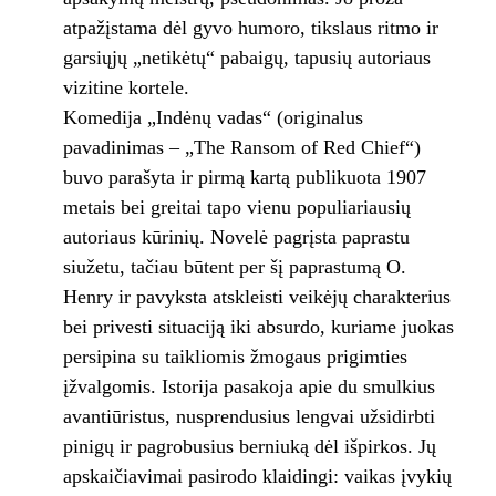
atpažįstama dėl gyvo humoro, tikslaus ritmo ir
garsiųjų „netikėtų“ pabaigų, tapusių autoriaus
vizitine kortele.
Komedija „Indėnų vadas“ (originalus
pavadinimas – „The Ransom of Red Chief“)
buvo parašyta ir pirmą kartą publikuota 1907
metais bei greitai tapo vienu populiariausių
autoriaus kūrinių. Novelė pagrįsta paprastu
siužetu, tačiau būtent per šį paprastumą O.
Henry ir pavyksta atskleisti veikėjų charakterius
bei privesti situaciją iki absurdo, kuriame juokas
persipina su taikliomis žmogaus prigimties
įžvalgomis. Istorija pasakoja apie du smulkius
avantiūristus, nusprendusius lengvai užsidirbti
pinigų ir pagrobusius berniuką dėl išpirkos. Jų
apskaičiavimai pasirodo klaidingi: vaikas įvykių