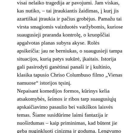
visai nelaiko tragedija ar pavojumi. Jam viskas,
kas nutiko, – tai įtraukiantis žaidimas, į kurį jis
azartiškai įtraukia ir pačius grobėjus. Pamažu tai
virsta smagiomis vaizduotės varžybomis, kuriose
suaugusieji praranda kontrolę, o kruopščiai
apgalvotas planas subyra akyse. Rolės
apsikeičia: jau ne berniukas, o suaugusieji tampa
situacijos, kurią patys sukūrė, įkaitais. Istorija
gali pasirodyti ganėtinai panaši ir į kultinio,
klasika tapusio Chriso Columbuso filmo „Vienas
namuose“ istorijos tęsinį.
Nepaisant komedijos formos, kūrinys kelia
atsakomybės, šeimos ir ribos tarp suaugusiųjų
apskaičiavimo pasaulio bei vaikiškos laisvės
temas. Šiame susidūrime laimi fantazija ir
nuoširdumas – kaip priminimas, kad būtent jie
geba nuginkluoti cinizmą ir godumą. Lengvumo