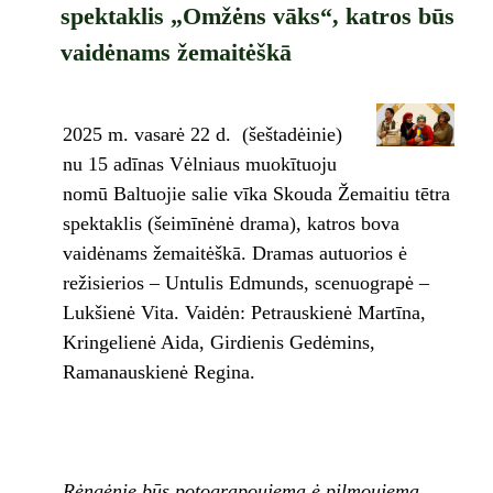
spektaklis „Omžėns vāks“, katros būs
vaidėnams žemaitėškā
2025 m. vasarė 22 d. (šeštadėinie)
nu 15 adīnas Vėlniaus muokītuoju
nomū Baltuojie salie vīka Skouda Žemaitiu tētra
spektaklis (šeimīnėnė drama), katros bova
vaidėnams žemaitėškā. Dramas autuorios ė
režisierios – Untulis Edmunds, scenuograpė –
Lukšienė Vita. Vaidėn: Petrauskienė Martīna,
Kringelienė Aida, Girdienis Gedėmins,
Ramanauskienė Regina.
Rėngėnie būs potograpoujema ė pilmoujema.