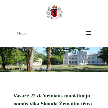
Op
too
Meniu
Vasarė 22 d. Vėlniaus muokītuoju
nomūs vīka Skouda Žemaitiu tētra