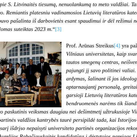
pie S. Litvinaitės tiesumą, nenuolankumą to meto valdžiai. Ta
. Remiantis platesniu vadinamosios Lietuvių literatūros kate
 buvo pašalinta iš darbovietės esant spaudimui ir dėl režimui n
lomas suteiktas 2023 m.
“
[3]
Prof. Arūnas Streikus
[4]
yra pa
Vilniaus universitetas, kaip sva
tautos smegenų centras, neišve
pajungti jį savo politinei vali
ardymas, šalinant iš jos ideolog
aptarnaujantį personalą, greita
garsioji Lietuvių literatūros ka
bendruomenės narėms tik šiandie
o paskutinis veiksmas daugiau nei dešimtmetį užtrukusioje Vi
artinės valdžios kantrybės taurė persipildė tada, kai Istorijos
arį išdrįso nepaisyti universiteto partinės organizacijos reko
Aurelijos Rabačiauskaitės kandidatūrą į dėstytojos pareigas Li