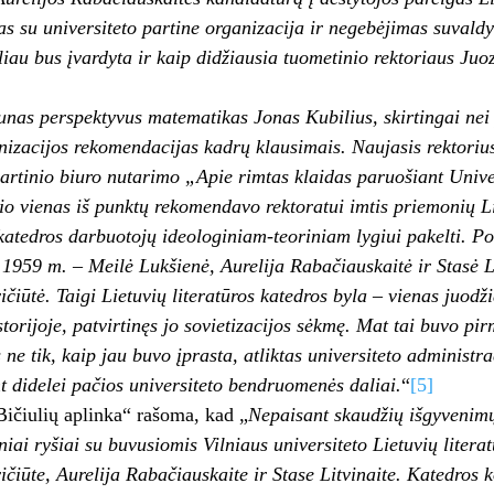
as su universiteto partine organizacija ir negebėjimas suvaldyt
liau bus įvardyta ir kaip didžiausia tuometinio rektoriaus J
aunas perspektyvus matematikas Jonas Kubilius, skirtingai nei 
nizacijos rekomendacijas kadrų klausimais. Naujasis rektorius
partinio biuro nutarimo „Apie rimtas klaidas paruošiant Univ
o vienas iš punktų rekomendavo rektoratui imtis priemonių Lie
 katedros darbuotojų ideologiniam-teoriniam lygiui pakelti. Po 
 1959 m. – Meilė Lukšienė, Aurelija Rabačiauskaitė ir Stasė L
ičiūtė. Taigi Lietuvių literatūros katedros byla – vienas juod
storijoje, patvirtinęs jo sovietizacijos sėkmę. Mat tai buvo pir
ne tik, kaip jau buvo įprasta, atliktas universiteto administra
nt didelei pačios universiteto bendruomenės daliai.
“
[5]
Bičiulių aplinka“ rašoma, kad „
Nepaisant skaudžių išgyvenimų,
niai ryšiai su buvusiomis Vilniaus universiteto Lietuvių liter
ičiūte, Aurelija Rabačiauskaite ir Stase Litvinaite. Katedros k