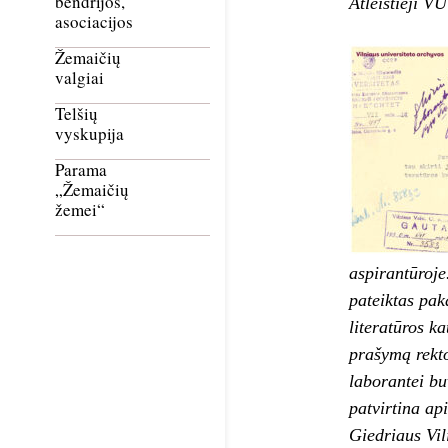
bendrijos,
Atleistieji V
asociacijos
Žemaičių
valgiai
Telšių
vyskupija
Parama
„Žemaičių
žemei“
aspirantūroje
pateiktas pak
literatūros k
prašymą rekto
laborantei buv
patvirtina api
Giedriaus Vil