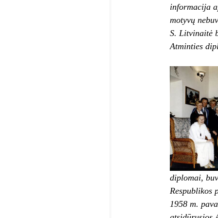
informacija a
motyvų nebuvo
S. Litvinaitė
Atminties dip
diplomai, buv
Respublikos p
1958 m. pavas
atsidūrusios 