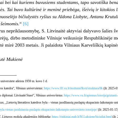
i bei kai kuriems buvusiems studentams, tapo savotiška bendr
ės. Tai buvo kultūrinė ir meninė priebėga, išeivių ir kitokios l
uoselėjo bičiulystės ryšius su Aldona Liobyte, Antanu Krutul
 šeimomis.
“
[6]
rus nepriklausomybę, S. Litvinaitė aktyviai dalyvavo šalies š
ėjų, dirbo metodininke Vilniuje veikusioje Respublikinėje m
itė mirė 2003 metais. Ji palaidota Vilniaus Karveliškių kapinė
utė Mukienė
________
universitete atleista 1959 m. kovo 1 d.
ros katedra“,
Vilniaus universitetas
:
https://www.flf.vu.lt/institutai/lkvti/struktura/llk
(žr. 2025-0
s diplomai: Litvinaitė Stasė“,
Vilniaus univesritetas
:
https://www.vu.lt/apiemus/istorija/griztant
s, „Lietuvių literatūros katedros byla – vienas juodžiausių puslapių okupacinio laikotarpio univ
byla-vienas-juodziausiu-puslapiu-okupacinio-laikotarpio-universiteto-istorijoje/
(žr. 2025-01-15)
“,
Lietuvos mokslų akademijos biblioteka
:
https://rinkiniai.mab.lt/M.Luksiene/biciuliai.html
(žr.