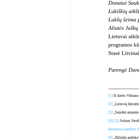
Donatui Sauka
Lukiškių aikšt
Lukšų šeima p
Aliutės Juškų
Lietuvai atkū
programos kūr
Stasė Litvina
Parengė Dan
__________
[1]
Iš darbo Vilniaus 
[2]
„Lietuvių literatū
[3]
„Suteikti atmintie
[4],
[5]
Arūnas Streiku
literaturos-katedros-
[6]
„Bičiulių aplinka