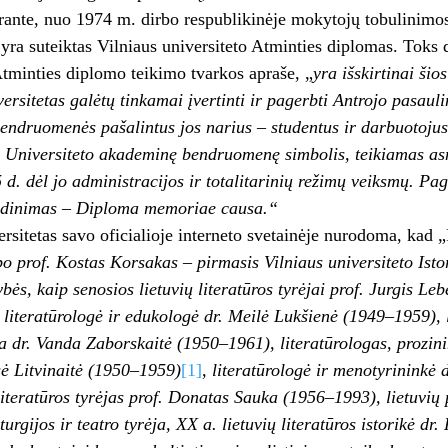
rante, nuo 1974 m. dirbo respublikinėje mokytojų tobulinimos
i yra suteiktas Vilniaus universiteto Atminties diplomas. Toks 
Atminties diplomo teikimo tvarkos apraše, „
yra išskirtinai šio
ersitetas galėtų tinkamai įvertinti ir pagerbti Antrojo pasauli
ndruomenės pašalintus jos narius – studentus ir darbuotojus.
 Universiteto akademinę bendruomenę simbolis, teikiamas as
 d. dėl jo administracijos ir totalitarinių režimų veiksmų. Pag
dinimas – Diploma memoriae causa.“
ersitetas savo oficialioje interneto svetainėje nurodoma, kad 
bo prof. Kostas Korsakas – pirmasis Vilniaus universiteto Isto
bės, kaip senosios lietuvių literatūros tyrėjai prof. Jurgis 
literatūrologė ir edukologė dr. Meilė Lukšienė (1949–1959), lit
ėja dr. Vanda Zaborskaitė (1950–1961), literatūrologas, prozin
sė Litvinaitė (1950–1959)
[1]
, literatūrologė ir menotyrininkė 
teratūros tyrėjas prof. Donatas Sauka (1956–1993), lietuvių 
rgijos ir teatro tyrėja, XX a. lietuvių literatūros istorikė dr