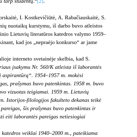
u tarp studentų
.“
[2]
.
rskaitė, I. Kostkevičiūtė, A. Rabačiauskaitė, S.
inių nuotaikų kurstymu, iš darbo buvo atleistos
inio Lietuvių literatūros katedros valymo 1959–
kinant, kad jos „nepraėjo konkurso“ ar jame
lioje interneto svetainėje skelbia, kad S.
riaus įsakymu Nr. 560/K atleista iš laborantės
 į aspirantūrą“. 1954–1957 m. mokėsi
eigas, prašymas buvo patenkintas. 1958 m. buvo
buvo vizuotas teigiamai. 1959 m. Lietuvių
 Istorijos-filologijos fakulteto dekanas teikė
s pareigas, šis prašymas buvo patenkintas ir
ti eiti laborantės pareigas netiesiogiai
os katedros veiklai 1940–2000 m., pateikiama