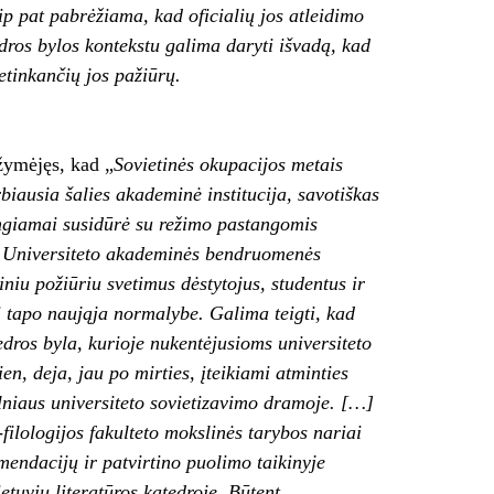
ip pat pabrėžiama, kad oficialių jos atleidimo
dros bylos kontekstu galima daryti išvadą, kad
etinkančių jos pažiūrų.
žymėjęs, kad „
Sovietinės okupacijos metais
rbiausia šalies akademinė institucija, savotiškas
ngiamai susidūrė su režimo pastangomis
ai. Universiteto akademinės bendruomenės
iniu požiūriu svetimus dėstytojus, studentus ir
i tapo naująja normalybe. Galima teigti, kad
tedros byla, kurioje nukentėjusioms universiteto
n, deja, jau po mirties, įteikiami atminties
lniaus universiteto sovietizavimo dramoje. […]
-filologijos fakulteto mokslinės tarybos nariai
mendacijų ir patvirtino puolimo taikinyje
etuvių literatūros katedroje. Būtent