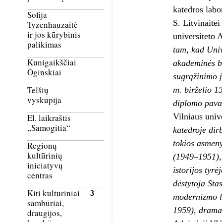
katedros labo
Sofija
S. Litvinaite
Tyzenhauzaitė
ir jos kūrybinis
universiteto 
palikimas
tam, kad Univ
Kunigaikščiai
akademinės be
Oginskiai
sugrąžinimo į
Telšių
m. birželio 15
vyskupija
diplomo pava
Vilniaus univ
El. laikraštis
„Samogitia“
katedroje dir
tokios asmeny
Regionų
kultūrinių
(1949–1951), 
iniciatyvų
istorijos tyr
centras
dėstytoja Sta
Kiti kultūriniai
modernizmo li
sambūriai,
1959), dramatu
draugijos,