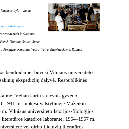
s katedros byla – vienas
cinio-laikotarpio-
endradarbiais ir Švietimo
kšienė, Donatas Sauka, Stasė
aima Abraitytė, Rimantas Vėbra, Vaiva Vaicekauskienė, Ramutė
dos bendradarbė, buvusi Vilniaus universiteto
osakinių ekspedicijų dalyvė, Respublikinės
aime. Vėliau kartu su tėvais gyveno
933–1941 m. mokėsi valstybinėje Mažeikių
 Vilniaus universiteto Istorijos-filologijos
ių literatūros katedros laborante, 1954–1957 m.
iversitete vėl dirbo Lietuvių literatūros