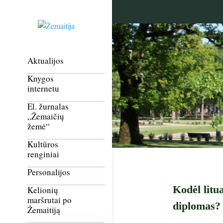
Aktualijos
Knygos
internetu
El. žurnalas
„Žemaičių
žemė“
Kultūros
renginiai
Personalijos
Kodėl litua
Kelionių
maršrutai po
diplomas?
Žemaitiją