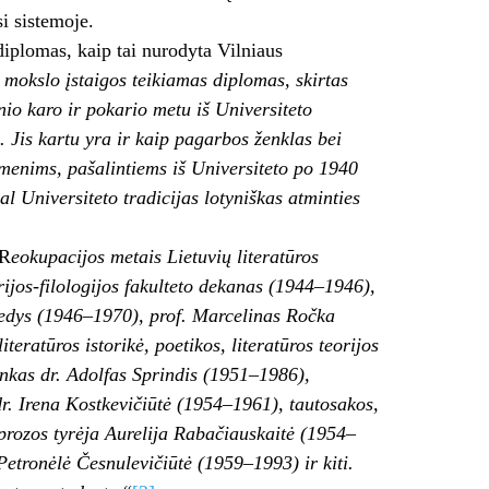
i sistemoje.
diplomas, kaip tai nurodyta Vilniaus
s mokslo įstaigos teikiamas diplomas, skirtas
nio karo ir pokario metu iš Universiteto
 Jis kartu yra ir kaip pagarbos ženklas bei
menims, pašalintiems iš Universiteto po 1940
al Universiteto tradicijas lotyniškas atminties
„R
eokupacijos metais Lietuvių literatūros
rijos-filologijos fakulteto dekanas (1944–1946),
Lebedys (1946–1970), prof. Marcelinas Ročka
eratūros istorikė, poetikos, literatūros teorijos
inkas dr. Adolfas Sprindis (1951–1986),
dr. Irena Kostkevičiūtė (1954–1961), tautosakos,
prozos tyrėja Aurelija Rabačiauskaitė (1954–
. Petronėlė Česnulevičiūtė (1959–1993) ir kiti.