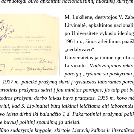
U darbuotojai buvo apkaltinti nacionalistinių nuotaikų kurstym
M. Lukšienė, dėstytojos V. Zabo
Litvinaitė, apkaltintos nacional
po Universitete vykusio ideolog
1961 m., šiuos atleidimus paaiš
„nedalyvavo“.
Universitetas jau minėtoje oficia
Litvinaitė „V
adovaujantis rekto
pareigų ,,ryšiumi su paskyrimu
. 1957 m. pateikė prašymą skirti į vyriausios laborantės par
artotinis prašymas skirti į jau minėtas pareigas, jis taip pat 
atedros prašymu darbo laikas buvo pratęstas. 1959 m. kovo mėn.
riui, kad S. Litvinaitei būtų laikinai leidžiama eiti laborantė
o leista dirbti iki balandžio 1 d. Pakartotiniai prašymai palik
e buvusį politinį spaudimą ją atleisti.
iūno sudarytoje knygoje, skirtoje Lietuvių kalbos ir literatūr