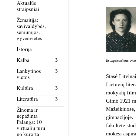
Aktualūs
straipsniai
Žemaitija:
savivaldybės,
seniūnijos,
gyvenvietės
Istorija
Kalba
Bruzgelevičienė, Ro
Lankytinos
Stasė Litvina
vietos
Lietuvių lite
Kultūra
mokyklų film
Literatūra
Gimė 1921 m.
Mažeikiuose, 
Žinoma ir
nepažinta
gimnazijoje. 
Palanga: 10
fakultete stu
virtualių turų
mokėsi aspira
po kurortą