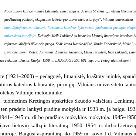
Nuotraukoje kairėje – Stasė Litvinaitė. Iliustracija iš: Arūnas Streikus, „Lietuvių literatūro
juodžiausių puslapių okupacinio laikotarpio universiteto istorijoje“, Vilniaus universitetas:
https://naujienos.vu.lt/lietuviu-literaturos-katedros-byla-vienas-juodziausiu-puslapiu-okupa
universiteto-istorijoje/.
Dešinėje:Meilė Lukšienė su buvusios Lietuvių literatūros katedros b
reformos kūrėjais 85-mečio proga. Sėdi: Irena Kostkevičiūtė, Vanda Zaborskaitė, Meilė Lu
Litvinaitė. Stovi: Violeta Jonynienė, Žibartas Jackūnas, Elena Tervidytė, Ingė Lukšaitė, L
mas Pakalnis, Darius Kuolys. 1998 m. LMAVB RS F391-681, lap. 5 d. Fotografai nežinomi
itė (1921–2003) – pedagogė, lituanistė, kraštotyrininkė, spau
ratūros katedros laborantė, pirmųjų Vilniaus universiteto taut
otekos Vilniuje metodininkė.
 tuometinės Kretingos apskrities Skuodo valsčiaus Lenkimų k
ten pradėjo lankyti pradinę mokyklą ir 1933 m. ją baigė. 1
1941–1945 m. dirbo pradžios mokyklos mokytoja. 1945–1950 m.
dijavo lietuvių kalbą ir literatūrą, 1950–1954 m. dirbo Lietuv
ntūroje. Baigusi aspirantūrą, iki 1959 m. kovo 1 d. Vilniaus un