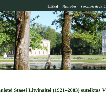
Laiškai
Nuorodos
Svetainės struktū
nistei Stasei Litvinaitei (1921–2003) suteiktas V