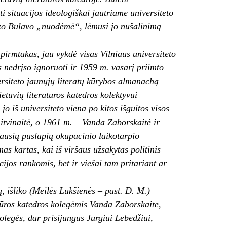
i situacijos ideologiškai jautriame universiteto
uozo Bulavo „nuodėmė“, lėmusi jo nušalinimą
pirmtakas, jau vykdė visas Vilniaus universiteto
 nedrįso ignoruoti ir 1959 m. vasarį priimto
ersiteto jaunųjų literatų kūrybos almanachą
tuvių literatūros katedros kolektyvui
jo iš universiteto viena po kitos išguitos visos
itvinaitė, o 1961 m. – Vanda Zaborskaitė ir
žiausių puslapių okupacinio laikotarpio
mas kartas, kai iš viršaus užsakytas politinis
cijos rankomis, bet ir viešai tam pritariant ar
 išliko (Meilės Lukšienės – past. D. M.)
atūros katedros kolegėmis Vanda Zaborskaite,
olegės, dar prisijungus Jurgiui Lebedžiui,