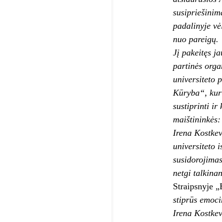
susipriešinim
padalinyje vė
nuo pareigų.
Jį pakeitęs j
partinės orga
universiteto 
Kūryba“, kuri
sustiprinti ir
maištininkės:
Irena Kostkev
universiteto i
susidorojimas 
netgi talkina
Straipsnyje „
stiprūs emoci
Irena Kostkev