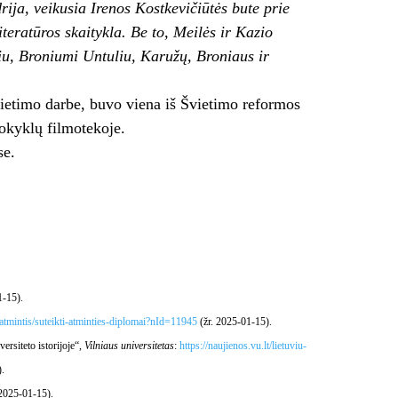
ija, veikusia Irenos Kostkevičiūtės bute prie
iteratūros skaitykla. Be to, Meilės ir Kazio
iu, Broniumi Untuliu, Karužų, Broniaus ir
vietimo darbe, buvo viena iš Švietimo reformos
okyklų filmotekoje.
se.
1-15).
i-atmintis/suteikti-atminties-diplomai?nId=11945
(žr. 2025-01-15).
ersiteto istorijoje“,
Vilniaus universitetas
:
https://naujienos.vu.lt/lietuviu-
.
 2025-01-15).