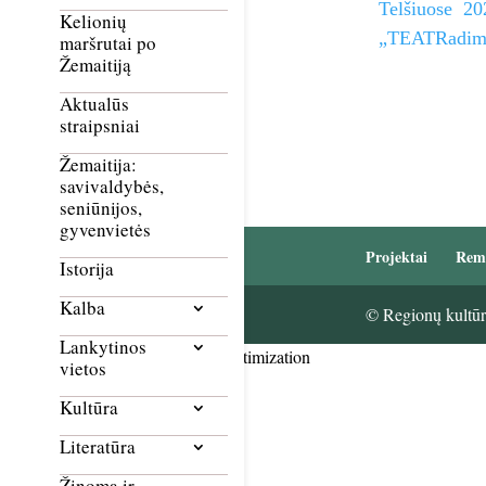
Telšiuose 202
Kelionių
„TEATRadimai“
maršrutai po
Žemaitiją
Aktualūs
straipsniai
Žemaitija:
savivaldybės,
seniūnijos,
gyvenvietės
Projektai
Rem
Istorija
Kalba
© Regionų kultūri
Lankytinos
Smush Image Compression and Optimization
vietos
Kultūra
Literatūra
Žinoma ir