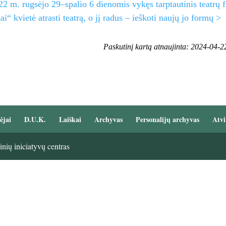
2 m. rugsėjo 29–spalio 6 dienomis vykęs tarptautinis teatrų fe
 kvietė atrasti teatrą, o jį radus – ieškoti naujų jo formų >
Paskutinį kartą atnaujinta: 2024-04-2
ėjai
D.U.K.
Laiškai
Archyvas
Personalijų archyvas
Atvi
nių iniciatyvų centras