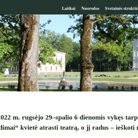
Laiškai
Nuorodos
Svetainės struktū
2022 m. rugsėjo 29–spalio 6 dienomis vykęs tarpta
ai“ kvietė atrasti teatrą, o jį radus – ieškoti