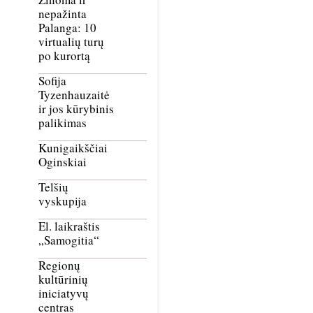
nepažinta
Palanga: 10
virtualių turų
po kurortą
Sofija
Tyzenhauzaitė
ir jos kūrybinis
palikimas
Kunigaikščiai
Oginskiai
Telšių
vyskupija
El. laikraštis
„Samogitia“
Regionų
kultūrinių
iniciatyvų
centras