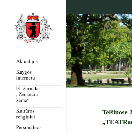
Aktualijos
Knygos
internetu
El. žurnalas
„Žemaičių
žemė“
Kultūros
Telšiuose 
renginiai
„TEATRadim
Personalijos