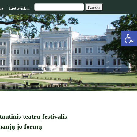
ra
Lietuviškai
Op
too
utinis teatrų festivalis
 naujų jo formų