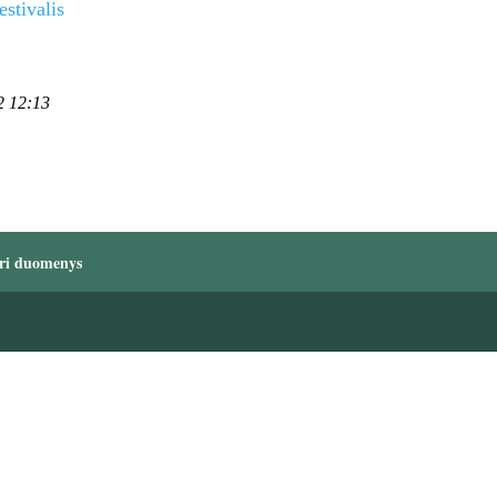
stivalis
2 12:13
ri duomenys