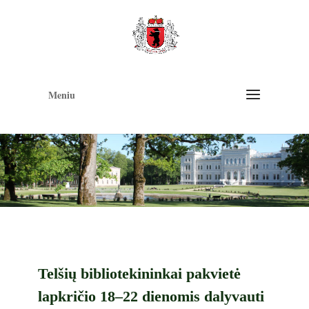
Op
too
Meniu
Telšių bibliotekininkai pakvietė
lapkričio 18–22 dienomis dalyvauti