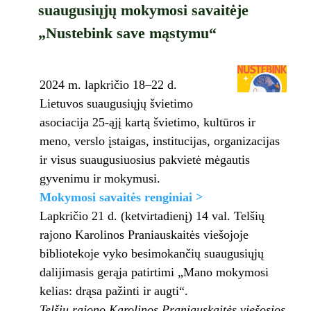
suaugusiųjų mokymosi savaitėje
„Nustebink save mąstymu“
2024 m. lapkričio 18–22 d.
Lietuvos suaugusiųjų švietimo
asociacija 25-ąjį kartą švietimo, kultūros ir
meno, verslo įstaigas, institucijas, organizacijas
ir visus suaugusiuosius pakvietė mėgautis
gyvenimu ir mokymusi.
Mokymosi savaitės renginiai >
Lapkričio 21 d. (ketvirtadienį) 14 val. Telšių
rajono Karolinos Praniauskaitės viešojoje
bibliotekoje vyko besimokančių suaugusiųjų
dalijimasis gerąja patirtimi „Mano mokymosi
kelias: drąsa pažinti ir augti“.
Telšių rajono Karolinos Praniauskaitės viešosios